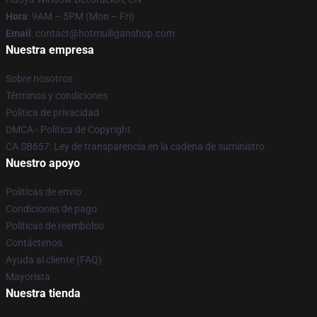
Hora
: 9AM – 5PM (Mon – Fri)
Email
: contact@hotmulliganshop.com
Nuestra empresa
Sobre nosotros
Términos y condiciones
Política de privacidad
DMCA - Política de Copyright
CA SB657: Ley de transparencia en la cadena de suministro
Nuestro apoyo
Políticas de envío
Condiciones de pago
Políticas de reembolso
Contáctenos
Ayuda al cliente (FAQ)
Mayorista
Nuestra tienda