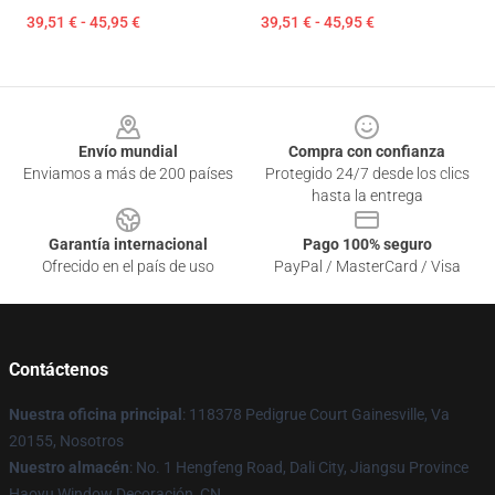
39,51 € - 45,95 €
39,51 € - 45,95 €
Footer
Envío mundial
Compra con confianza
Enviamos a más de 200 países
Protegido 24/7 desde los clics
hasta la entrega
Garantía internacional
Pago 100% seguro
Ofrecido en el país de uso
PayPal / MasterCard / Visa
Contáctenos
Nuestra oficina principal
: 118378 Pedigrue Court Gainesville, Va
20155, Nosotros
Nuestro almacén
: No. 1 Hengfeng Road, Dali City, Jiangsu Province
Haoyu Window Decoración, CN