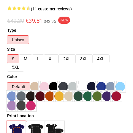
(11 customer reviews)
€49.39
€39.51
-20%
$42.95
Type
Unisex
Size
S
M
L
XL
2XL
3XL
4XL
5XL
Color
Default
Print Location