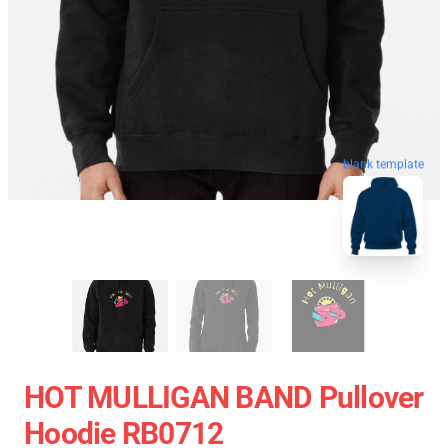
blank template
HOT MULLIGAN BAND Pullover
Hoodie RB0712