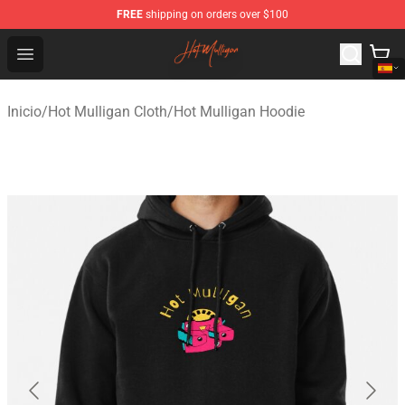
FREE
shipping on orders over $100
Hot Mulligan Shop - Official Hot Mulligan Merchandise S
Open menu
Inicio
/
Hot Mulligan Cloth
/
Hot Mulligan Hoodie