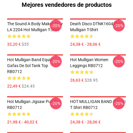
Mejores vendedores de productos
The Sound A Body Makes Tour
Death Disco DTNK1604 Hot
-20%
-20%
LA 2204 Hot Mulligan T-Shirt
Mulligan T-Shirt
32,20 €
$35
24,38 € - 28,06 €
Hot Mulligan Band Equip
Hot Mulligan Women
-20%
-20%
Gafas De Sol Tank Top
Leggings RB0712
RB0712
26,63 €
$28.95
22,49 €
$24.45
Hot Mulligan Jigsaw Puzzle
HOT MULLIGAN BAND Classic
-20%
-20%
RB0712
T Shirt RB0712
21,98 € - 40,02 €
24,38 € - 28,06 €