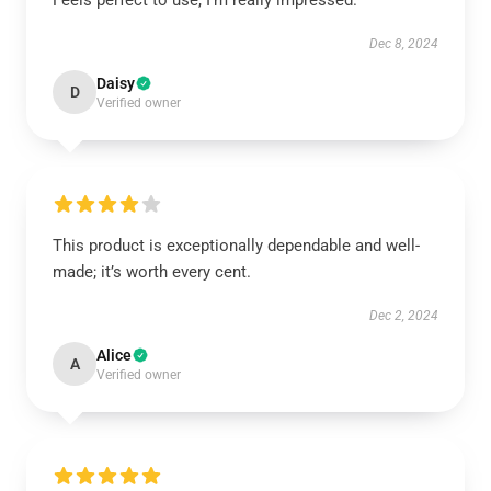
Feels perfect to use, I’m really impressed.
Dec 8, 2024
Daisy
D
Verified owner
This product is exceptionally dependable and well-
made; it’s worth every cent.
Dec 2, 2024
Alice
A
Verified owner