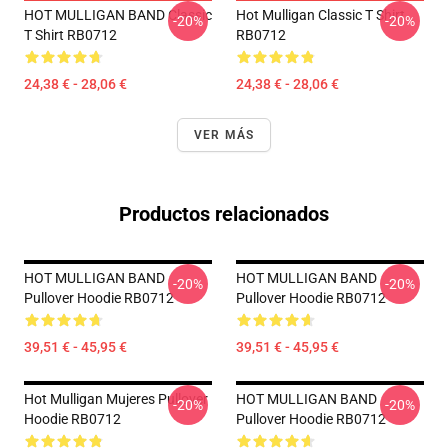
HOT MULLIGAN BAND Classic
Hot Mulligan Classic T Shirt
-20%
-20%
T Shirt RB0712
RB0712
24,38 € - 28,06 €
24,38 € - 28,06 €
VER MÁS
Productos relacionados
HOT MULLIGAN BAND
HOT MULLIGAN BAND
-20%
-20%
Pullover Hoodie RB0712
Pullover Hoodie RB0712
39,51 € - 45,95 €
39,51 € - 45,95 €
Hot Mulligan Mujeres Pullover
HOT MULLIGAN BAND
-20%
-20%
Hoodie RB0712
Pullover Hoodie RB0712