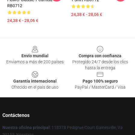
RB0712
24,38 € - 28,06 €
24,38 € - 28,06 €
Footer
Envío mundial
Compra con confianza
Enviamos a más de 200 países
Protegido 24/7 desde los clics
hasta la entrega
Garantía internacional
Pago 100% seguro
Ofrecido en el país de uso
PayPal / MasterCard / Visa
Contáctenos
Nuestra oficina principal
: 118378 Pedigrue Court Gainesville, Va
20155, Nosotros