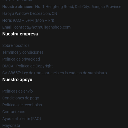
Nuestro almacén
: No. 1 Hengfeng Road, Dali City, Jiangsu Province
Haoyu Window Decoración, CN
Hora
: 9AM – 5PM (Mon – Fri)
Email
: contact@hotmulliganshop.com
Nuestra empresa
Sobre nosotros
Términos y condiciones
Política de privacidad
DMCA - Política de Copyright
CA SB657: Ley de transparencia en la cadena de suministro
Nuestro apoyo
Políticas de envío
Condiciones de pago
Políticas de reembolso
Contáctenos
Ayuda al cliente (FAQ)
Mayorista