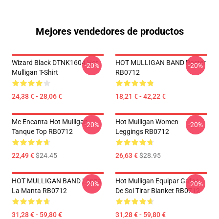
Mejores vendedores de productos
Wizard Black DTNK1604 Hot
HOT MULLIGAN BAND Poster
-20%
-20%
Mulligan T-Shirt
RB0712
24,38 € - 28,06 €
18,21 € - 42,22 €
Me Encanta Hot Mulligan
Hot Mulligan Women
-20%
-20%
Tanque Top RB0712
Leggings RB0712
22,49 €
$24.45
26,63 €
$28.95
HOT MULLIGAN BAND Lanza
Hot Mulligan Equipar Gafas
-20%
-20%
La Manta RB0712
De Sol Tirar Blanket RB0712
31,28 € - 59,80 €
31,28 € - 59,80 €