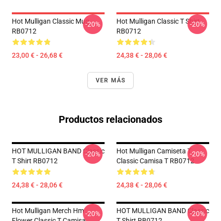
Hot Mulligan Classic Mug
Hot Mulligan Classic T Shirt
-20%
-20%
RB0712
RB0712
23,00 € - 26,68 €
24,38 € - 28,06 €
VER MÁS
Productos relacionados
HOT MULLIGAN BAND Classic
Hot Mulligan Camiseta T
-20%
-20%
T Shirt RB0712
Classic Camisa T RB0712
24,38 € - 28,06 €
24,38 € - 28,06 €
Hot Mulligan Merch Hm
HOT MULLIGAN BAND Classic
-20%
-20%
Flower Classic T Camisa
T Shirt RB0712