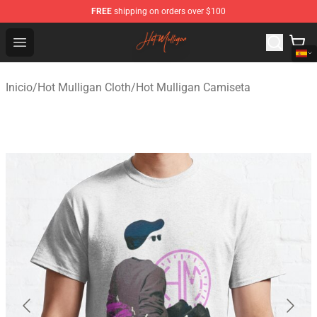
FREE
shipping on orders over $100
Hot Mulligan Shop - Official Hot Mulligan Merchandise S
Open menu
Inicio
/
Hot Mulligan Cloth
/
Hot Mulligan Camiseta