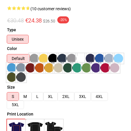
(10 customer reviews)
€30.48
€24.38
-20%
$26.50
Type
Unisex
Color
Default
Size
S
M
L
XL
2XL
3XL
4XL
5XL
Print Location