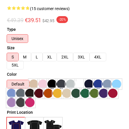
(15 customer reviews)
€49.39
€39.51
-20%
$42.95
Type
Unisex
Size
S
M
L
XL
2XL
3XL
4XL
5XL
Color
Default
Print Location