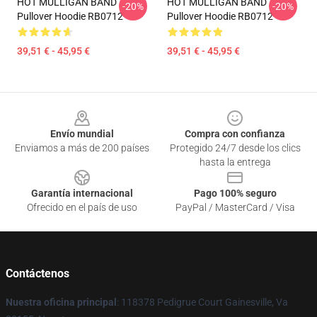
HOT MULLIGAN BAND
HOT MULLIGAN BAND
-20%
-20%
Pullover Hoodie RB0712
Pullover Hoodie RB0712
39,51 € - 45,95 €
39,51 € - 45,95 €
Footer
Envío mundial
Compra con confianza
Enviamos a más de 200 países
Protegido 24/7 desde los clics
hasta la entrega
Garantía internacional
Pago 100% seguro
Ofrecido en el país de uso
PayPal / MasterCard / Visa
Contáctenos
Nuestra oficina principal
: 118378 Pedigrue Court Gainesville, Va