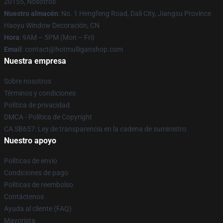
20155, Nosotros
Nuestro almacén
: No. 1 Hengfeng Road, Dali City, Jiangsu Province
Haoyu Window Decoración, CN
Hora
: 9AM – 5PM (Mon – Fri)
Email
: contact@hotmulliganshop.com
Nuestra empresa
Sobre nosotros
Términos y condiciones
Política de privacidad
DMCA - Política de Copyright
CA SB657: Ley de transparencia en la cadena de suministro
Nuestro apoyo
Políticas de envío
Condiciones de pago
Políticas de reembolso
Contáctenos
Ayuda al cliente (FAQ)
Mayorista