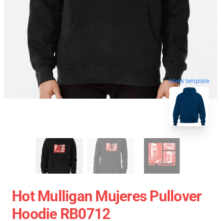
blank template
Hot Mulligan Mujeres Pullover
Hoodie RB0712