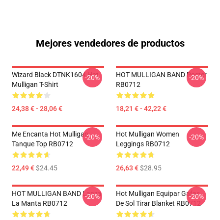
Mejores vendedores de productos
Wizard Black DTNK1604 Hot
HOT MULLIGAN BAND Poster
-20%
-20%
Mulligan T-Shirt
RB0712
24,38 € - 28,06 €
18,21 € - 42,22 €
Me Encanta Hot Mulligan
Hot Mulligan Women
-20%
-20%
Tanque Top RB0712
Leggings RB0712
22,49 €
$24.45
26,63 €
$28.95
HOT MULLIGAN BAND Lanza
Hot Mulligan Equipar Gafas
-20%
-20%
La Manta RB0712
De Sol Tirar Blanket RB0712