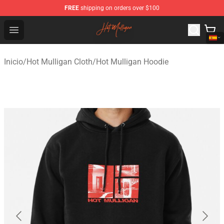
FREE
shipping on orders over $100
Hot Mulligan Shop - Official Hot Mulligan Merchandise S
Open menu
Inicio
/
Hot Mulligan Cloth
/
Hot Mulligan Hoodie