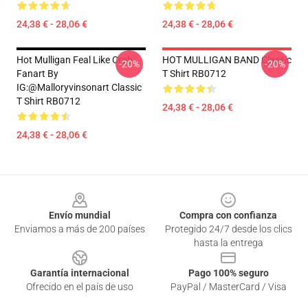
24,38 € - 28,06 €
24,38 € - 28,06 €
Hot Mulligan Feal Like Crab
HOT MULLIGAN BAND Classic
-20%
-20%
Fanart By
T Shirt RB0712
IG:@malloryvinsonart Classic
T Shirt RB0712
24,38 € - 28,06 €
24,38 € - 28,06 €
Footer
Envío mundial
Compra con confianza
Enviamos a más de 200 países
Protegido 24/7 desde los clics
hasta la entrega
Garantía internacional
Pago 100% seguro
Ofrecido en el país de uso
PayPal / MasterCard / Visa