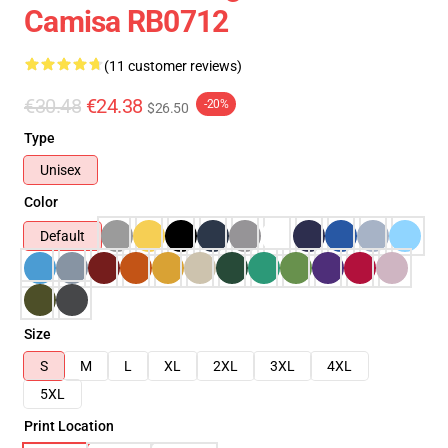
Camisa RB0712
(11 customer reviews)
€30.48
€24.38
-20%
$26.50
Type
Unisex
Color
Default
Size
S
M
L
XL
2XL
3XL
4XL
5XL
Print Location