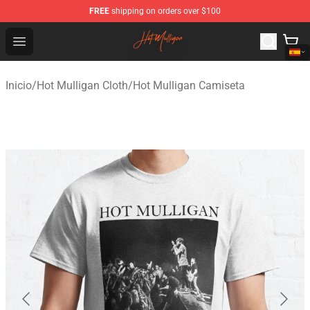
FREE
shipping on orders over $100
Hot Mulligan Shop - Official Hot Mulligan Merchandise S
Open menu
Inicio
/
Hot Mulligan Cloth
/
Hot Mulligan Camiseta