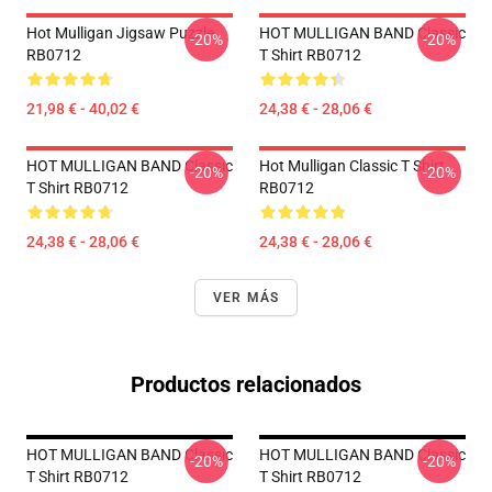
Hot Mulligan Jigsaw Puzzle
HOT MULLIGAN BAND Classic
-20%
-20%
RB0712
T Shirt RB0712
21,98 € - 40,02 €
24,38 € - 28,06 €
HOT MULLIGAN BAND Classic
Hot Mulligan Classic T Shirt
-20%
-20%
T Shirt RB0712
RB0712
24,38 € - 28,06 €
24,38 € - 28,06 €
VER MÁS
Productos relacionados
HOT MULLIGAN BAND Classic
HOT MULLIGAN BAND Classic
-20%
-20%
T Shirt RB0712
T Shirt RB0712