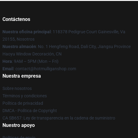
Contáctenos
Nuestra oficina principal
: 118378 Pedigrue Court Gainesville, Va
20155, Nosotros
Nuestro almacén
: No. 1 Hengfeng Road, Dali City, Jiangsu Province
Haoyu Window Decoración, CN
Hora
: 9AM – 5PM (Mon – Fri)
Email
: contact@hotmulliganshop.com
Nuestra empresa
Sobre nosotros
Términos y condiciones
Política de privacidad
DMCA - Política de Copyright
CA SB657: Ley de transparencia en la cadena de suministro
Nuestro apoyo
Políticas de envío