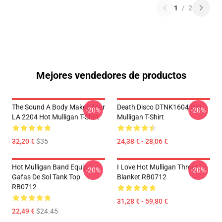
1
/
2
Mejores vendedores de productos
The Sound A Body Makes Tour
Death Disco DTNK1604 Hot
-20%
-20%
LA 2204 Hot Mulligan T-Shirt
Mulligan T-Shirt
32,20 €
$35
24,38 € - 28,06 €
Hot Mulligan Band Equip
I Love Hot Mulligan Throw
-20%
-20%
Gafas De Sol Tank Top
Blanket RB0712
RB0712
31,28 € - 59,80 €
22,49 €
$24.45