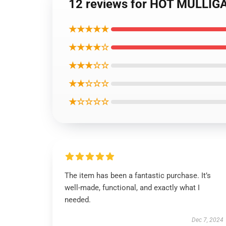
12 reviews for HOT MULLIGA
★★★★★
★★★★☆
★★★☆☆
★★☆☆☆
★☆☆☆☆
The item has been a fantastic purchase. It’s
well-made, functional, and exactly what I
needed.
Dec 7, 2024