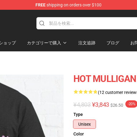
FREE
shipping on orders over $100
 Store
ショップ
カテゴリーで購入
注文追跡
ブログ
お
HOT MULLIGAN B
(12 customer review
¥4,803
¥3,843
-20%
$26.50
Type
Unisex
Color