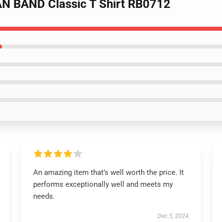
N BAND Classic T Shirt RB0712
An amazing item that’s well worth the price. It
performs exceptionally well and meets my
needs.
Dec 5, 2024