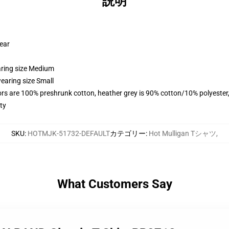
説明
wear
aring size Medium
earing size Small
lors are 100% preshrunk cotton, heather grey is 90% cotton/10% polyester
ty
SKU
:
HOTMJK-51732-DEFAULT
カテゴリー
:
Hot Mulligan Tシャツ
,
What Customers Say