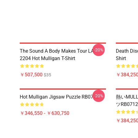
-20%
The Sound A Body Makes Tour LA
Death Dis
2204 Hot Mulligan T-Shirt
Shirt
￥507,500
￥384,250
$35
-20%
Hot Mulligan Jigsaw Puzzle RB0712
熱いMUL
ツRB0712
￥346,550 - ￥630,750
￥384,250