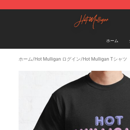
Hot Mulligan Shop - Official Hot Mulligan Merchandise
ホーム
ホーム
/
Hot Mulligan ログイン
/
Hot Mulligan Tシャツ