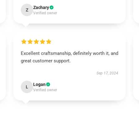
Zachary
Z
Verified owner
Excellent craftsmanship, definitely worth it, and
great customer support.
Sep 17, 2024
Logan
L
Verified owner