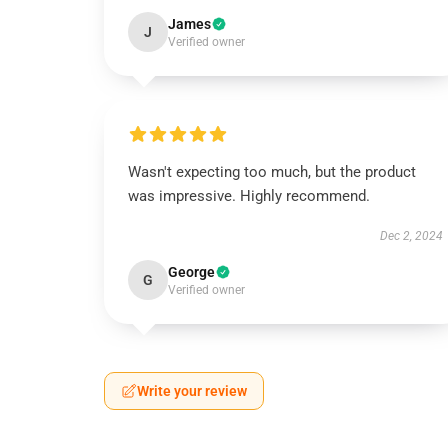
James
J
Verified owner
Wasn't expecting too much, but the product
was impressive. Highly recommend.
Dec 2, 2024
George
G
Verified owner
Write your review