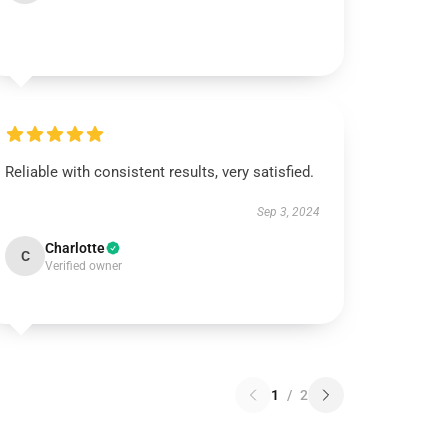
Reliable with consistent results, very satisfied.
Sep 3, 2024
Charlotte
C
Verified owner
1
/
2