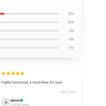
75%
25%
0%
0%
0%
Highly functional, a must-have for sure.
Dec 3, 2024
Aaron
A
Verified owner