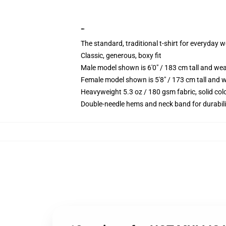
""
The standard, traditional t-shirt for everyday 
Classic, generous, boxy fit
Male model shown is 6'0" / 183 cm tall and we
Female model shown is 5'8" / 173 cm tall and w
Heavyweight 5.3 oz / 180 gsm fabric, solid co
Double-needle hems and neck band for durabili