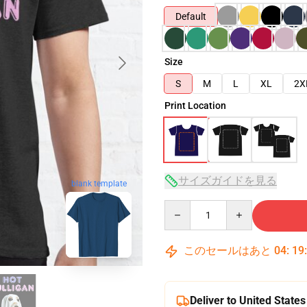
Default
Size
S
M
L
XL
2X
Print Location
サイズガイドを見る
blank template
Quantity
このセールはあと
04
:
19
Deliver to United States