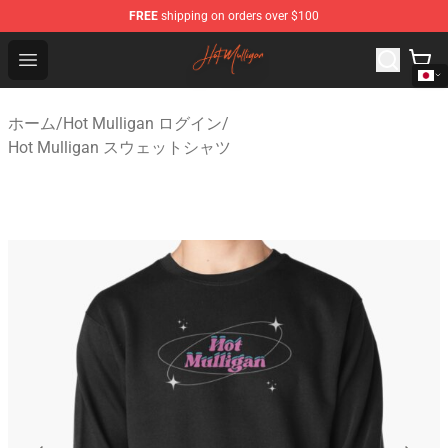
FREE
shipping on orders over $100
Hot Mulligan Shop - Official Hot Mulligan Merchandise S
Open menu
ホーム
/
Hot Mulligan ログイン
/
Hot Mulligan スウェットシャツ