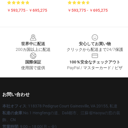
￥593,775 - ￥695,275
￥593,775 - ￥695,275
Footer
世界中に配送
安心してお買い物
200カ国以上に配送
クリックから配送まで24/7保護
国際保証
100％安全なチェックアウト
使用国で提供
PayPal / マスターカード / ビザ
お問い合わせ
本社オフィス
: 118378 Pedigrue Court Gainesville, VA 20155, 私達
私達の倉庫
:No.1 Hengfengの道、Dali都市、江蘇省Haoyuの窓の装
飾、CN
営業時間
: 9:00～18:00(月～金)