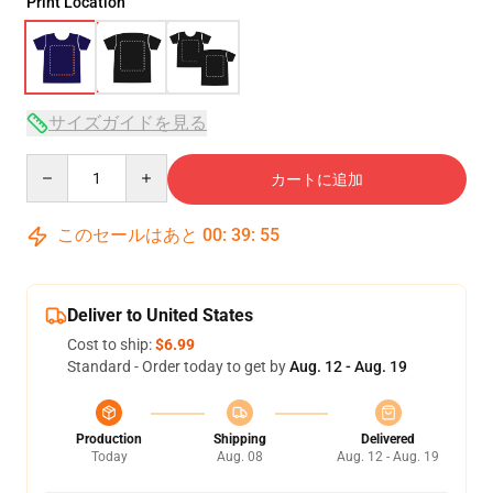
Print Location
サイズガイドを見る
Quantity
カートに追加
このセールはあと
00
:
39
:
54
Deliver to United States
Cost to ship:
$6.99
Standard - Order today to get by
Aug. 12 - Aug. 19
Production
Shipping
Delivered
Today
Aug. 08
Aug. 12 - Aug. 19