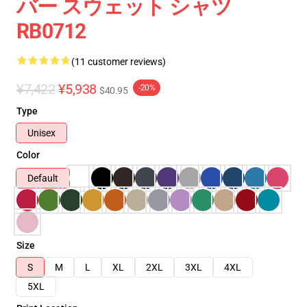
バー スウェット シャツ
RB0712
(11 customer reviews)
¥7,422
¥5,938
-20%
$40.95
Type
Unisex
Color
Default
Size
S
M
L
XL
2XL
3XL
4XL
5XL