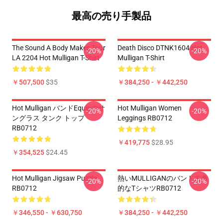
最高の売り手製品
The Sound A Body Makes Tour
Death Disco DTNK1604 Hot
-20%
-20%
LA 2204 Hot Mulligan T-Shirt
Mulligan T-Shirt
￥507,500
$35
￥384,250 - ￥442,250
Hot Mulligan バンドEquipのサ
Hot Mulligan Women
-20%
-20%
ングラス タンク トップ
Leggings RB0712
RB0712
￥419,775
$28.95
￥354,525
$24.45
Hot Mulligan Jigsaw Puzzle
熱いMULLIGANのバンド古典
-20%
-20%
RB0712
的なTシャツRB0712
￥346,550 - ￥630,750
￥384,250 - ￥442,250