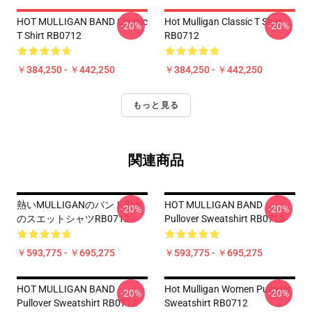
HOT MULLIGAN BAND Classic
Hot Mulligan Classic T Shirt
-20%
-20%
T Shirt RB0712
RB0712
￥384,250 - ￥442,250
￥384,250 - ￥442,250
もっと見る
関連商品
熱いMULLIGANのバンド引き
HOT MULLIGAN BAND
-20%
-20%
のスエットシャツRB0712
Pullover Sweatshirt RB0712
￥593,775 - ￥695,275
￥593,775 - ￥695,275
HOT MULLIGAN BAND
Hot Mulligan Women Pullover
-20%
-20%
Pullover Sweatshirt RB0712
Sweatshirt RB0712