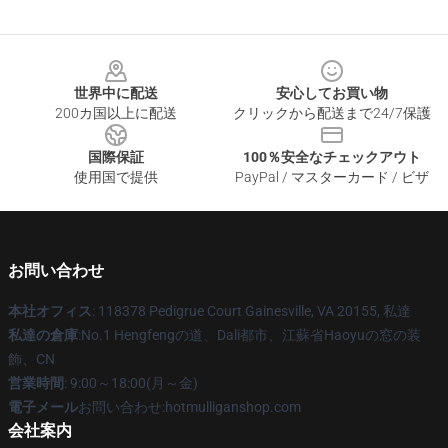
Footer
世界中に配送
安心してお買い物
200カ国以上に配送
クリックから配送まで24/7保護
国際保証
100％安全なチェックアウト
使用国で提供
PayPal / マスターカード / ビザ
お問い合わせ
本社オフィス
: 118378 Pedigrue Court Gainesville, VA 20155, 私達
私達の倉庫
:No.1 Hengfengの道、Dali都市、江蘇省Haoyuの窓の装
飾、CN
営業時間
: 9:00～18:00(月～金)
電子メール
お問い合わせ:hotmulliganshop.com
会社案内