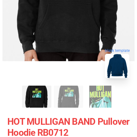
blank template
HOT MULLIGAN BAND Pullover
Hoodie RB0712