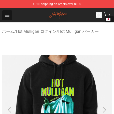
FREE
shipping on orders over $100
Hot Mulligan Shop - Official Hot Mulligan Merchandise S
Open menu
ホーム
/
Hot Mulligan ログイン
/
Hot Mulligan パーカー