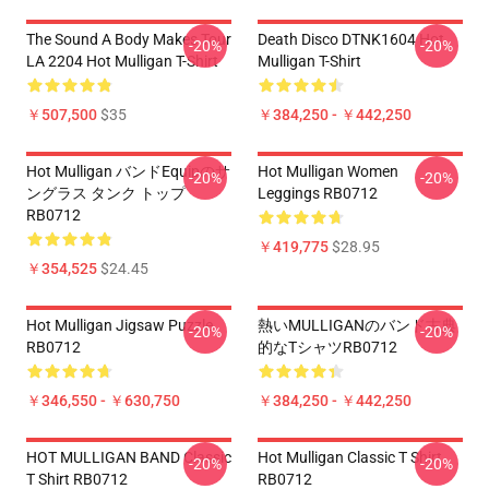
The Sound A Body Makes Tour
Death Disco DTNK1604 Hot
-20%
-20%
LA 2204 Hot Mulligan T-Shirt
Mulligan T-Shirt
￥507,500
$35
￥384,250 - ￥442,250
Hot Mulligan バンドEquipのサ
Hot Mulligan Women
-20%
-20%
ングラス タンク トップ
Leggings RB0712
RB0712
￥419,775
$28.95
￥354,525
$24.45
Hot Mulligan Jigsaw Puzzle
熱いMULLIGANのバンド古典
-20%
-20%
RB0712
的なTシャツRB0712
￥346,550 - ￥630,750
￥384,250 - ￥442,250
HOT MULLIGAN BAND Classic
Hot Mulligan Classic T Shirt
-20%
-20%
T Shirt RB0712
RB0712