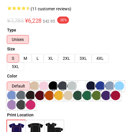
(11 customer reviews)
¥7,785
¥6,228
-20%
$42.95
Type
Unisex
Size
S
M
L
XL
2XL
3XL
4XL
5XL
Color
Default
Print Location