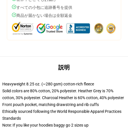
すべての小包に追跡番号を提供
商品が届かない場合は全額返金
説明
Heavyweight 8.25 oz. (~280 gsm) cotton-rich fleece
Solid colors are 80% cotton, 20% polyester. Heather Grey is 70%
cotton, 30% polyester. Charcoal Heather is 60% cotton, 40% polyester
Front pouch pocket, matching drawstring and rib cuffs
Ethically sourced following the World Responsible Apparel Practices
Standards
Note: If you like your hoodies baggy go 2 sizes up