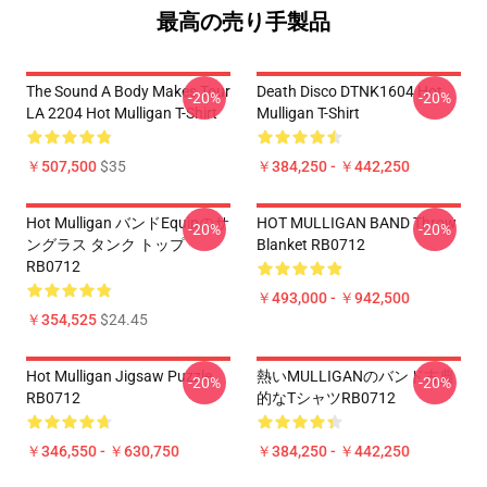
最高の売り手製品
The Sound A Body Makes Tour
Death Disco DTNK1604 Hot
-20%
-20%
LA 2204 Hot Mulligan T-Shirt
Mulligan T-Shirt
￥507,500
$35
￥384,250 - ￥442,250
Hot Mulligan バンドEquipのサ
HOT MULLIGAN BAND Throw
-20%
-20%
ングラス タンク トップ
Blanket RB0712
RB0712
￥493,000 - ￥942,500
￥354,525
$24.45
Hot Mulligan Jigsaw Puzzle
熱いMULLIGANのバンド古典
-20%
-20%
RB0712
的なTシャツRB0712
￥346,550 - ￥630,750
￥384,250 - ￥442,250