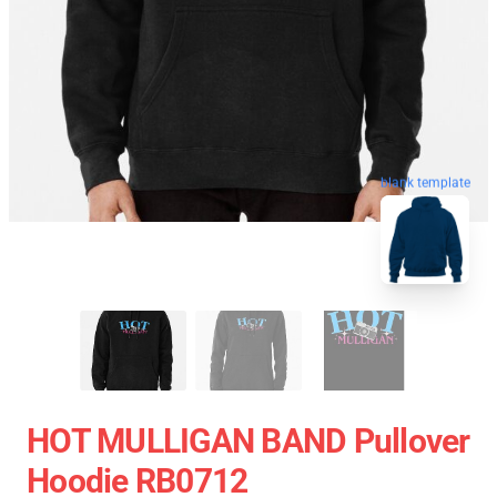
blank template
HOT MULLIGAN BAND Pullover
Hoodie RB0712