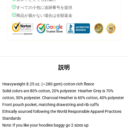
すべての小包に追跡番号を提供
商品が届かない場合は全額返金
説明
Heavyweight 8.25 oz. (~280 gsm) cotton-rich fleece
Solid colors are 80% cotton, 20% polyester. Heather Grey is 70%
cotton, 30% polyester. Charcoal Heather is 60% cotton, 40% polyester
Front pouch pocket, matching drawstring and rib cuffs
Ethically sourced following the World Responsible Apparel Practices
Standards
Note: If you like your hoodies baggy go 2 sizes up