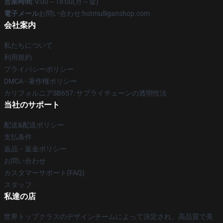
営業時間
: 9:00～18:00(月～金)
電子メール
お問い合わせ:hotmulliganshop.com
会社案内
私たちについて
利用規約
プライバシーポリシー
DMCA - 著作権ポリシー
カリフォルニアSB657: サプライチェーンの透明性法
当社のサポート
配送&配送ポリシー
支払条件
返品・返金ポリシー
お問い合わせ
カスタマーサポート(FAQ)
スタッフ
私達の店
世界トップクラスのデザインチームによって決定され、高品質で美