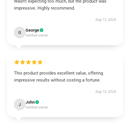
Wasn't expecting too much, but the product was
impressive. Highly recommend.
Aug 12, 2024
George
G
Verified owner
This product provides excellent value, offering
impressive results without costing a fortune.
Aug 10, 2024
John
J
Verified owner