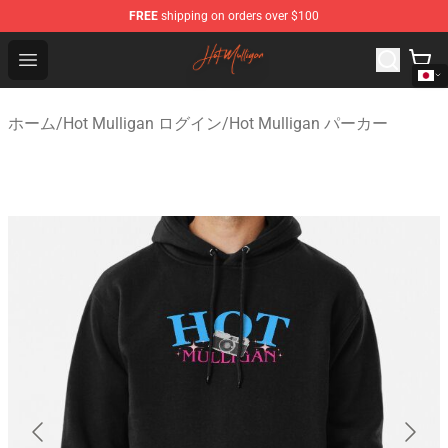
FREE
shipping on orders over $100
Hot Mulligan Shop - Official Hot Mulligan Merchandise S
Open menu
ホーム
/
Hot Mulligan ログイン
/
Hot Mulligan パーカー