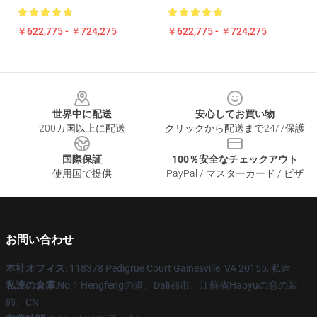
￥622,775 - ￥724,275
￥622,775 - ￥724,275
Footer
世界中に配送
安心してお買い物
200カ国以上に配送
クリックから配送まで24/7保護
国際保証
100％安全なチェックアウト
使用国で提供
PayPal / マスターカード / ビザ
お問い合わせ
本社オフィス
: 118378 Pedigrue Court Gainesville, VA 20155, 私達
私達の倉庫
:No.1 Hengfengの道、Dali都市、江蘇省Haoyuの窓の装
飾、CN