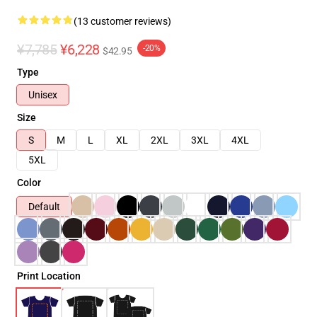
(13 customer reviews)
¥7,785
¥6,228
-20%
$42.95
Type
Unisex
Size
S
M
L
XL
2XL
3XL
4XL
5XL
Color
Default
Print Location