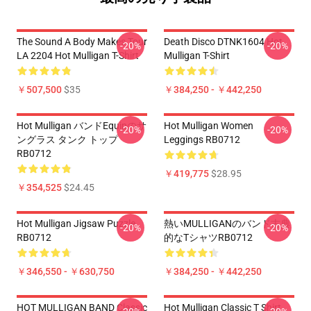
The Sound A Body Makes Tour
Death Disco DTNK1604 Hot
-20%
-20%
LA 2204 Hot Mulligan T-Shirt
Mulligan T-Shirt
￥507,500
$35
￥384,250 - ￥442,250
Hot Mulligan バンドEquipのサ
Hot Mulligan Women
-20%
-20%
ングラス タンク トップ
Leggings RB0712
RB0712
￥419,775
$28.95
￥354,525
$24.45
Hot Mulligan Jigsaw Puzzle
熱いMULLIGANのバンド古典
-20%
-20%
RB0712
的なTシャツRB0712
￥346,550 - ￥630,750
￥384,250 - ￥442,250
HOT MULLIGAN BAND Classic
Hot Mulligan Classic T Shirt