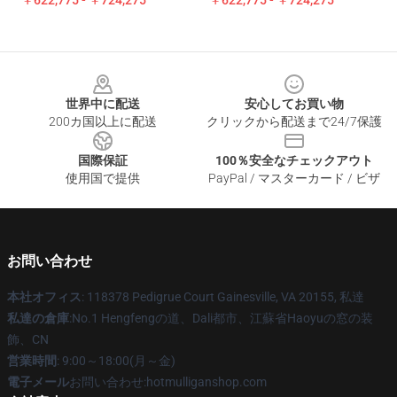
￥622,775 - ￥724,275
￥622,775 - ￥724,275
Footer
世界中に配送
安心してお買い物
200カ国以上に配送
クリックから配送まで24/7保護
国際保証
100％安全なチェックアウト
使用国で提供
PayPal / マスターカード / ビザ
お問い合わせ
本社オフィス
: 118378 Pedigrue Court Gainesville, VA 20155, 私達
私達の倉庫
:No.1 Hengfengの道、Dali都市、江蘇省Haoyuの窓の装
飾、CN
営業時間
: 9:00～18:00(月～金)
電子メール
お問い合わせ:hotmulliganshop.com