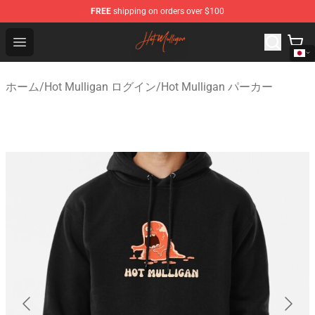
FREE
shipping on orders over $100
Hot Mulligan Shop - Official Hot Mulligan Merchandise S
Open menu
ホーム
/
Hot Mulligan ログイン
/
Hot Mulligan パーカー