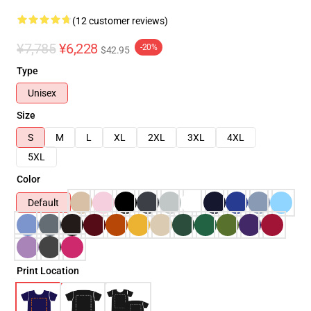
(12 customer reviews)
¥7,785
¥6,228
-20%
$42.95
Type
Unisex
Size
S
M
L
XL
2XL
3XL
4XL
5XL
Color
Default
Print Location