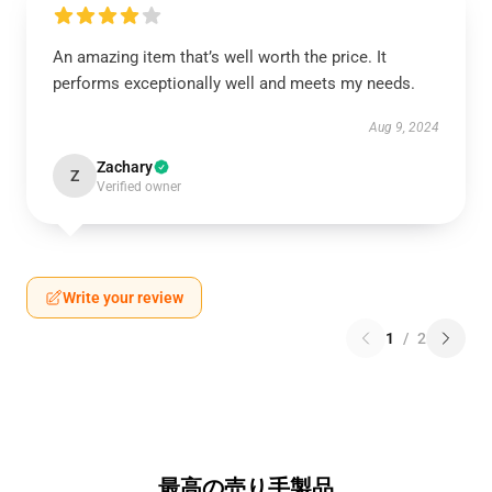
An amazing item that’s well worth the price. It
performs exceptionally well and meets my needs.
Aug 9, 2024
Zachary
Z
Verified owner
Write your review
1
/
2
最高の売り手製品