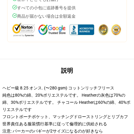
すべての小包に追跡番号を提供
商品が届かない場合は全額返金
説明
ヘビー級 8.25 オンス. (〜280 gsm) コットンリッチフリース
純色は80%の綿、20%ポリエステルです。 Heatherの灰色は70%の
綿、30%ポリエステルです。 チャコール Heatherは60%の綿、40%ポ
リエステルです
フロントポーチポケット、マッチングドローストリングとリブカフ
世界責任ある服装慣行基準に従って倫理的に供給される
注意: パーカーのバギーが2サイズになるのが好きなら