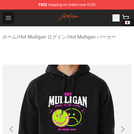
FREE
shipping on orders over $100
Hot Mulligan Shop - Official Hot Mulligan Merchandise S
Open menu
ホーム
/
Hot Mulligan ログイン
/
Hot Mulligan パーカー