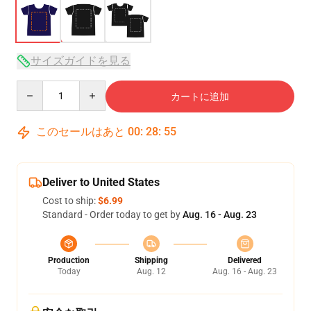
サイズガイドを見る
Quantity
カートに追加
このセールはあと
00
:
28
:
54
Deliver to United States
Cost to ship:
$6.99
Standard - Order today to get by
Aug. 16 - Aug. 23
Production
Shipping
Delivered
Today
Aug. 12
Aug. 16 - Aug. 23