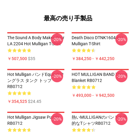
最高の売り手製品
The Sound A Body Makes Tour
Death Disco DTNK1604 Hot
-20%
-20%
LA 2204 Hot Mulligan T-Shirt
Mulligan T-Shirt
￥507,500
$35
￥384,250 - ￥442,250
Hot Mulligan バンドEquipのサ
HOT MULLIGAN BAND Throw
-20%
-20%
ングラス タンク トップ
Blanket RB0712
RB0712
￥493,000 - ￥942,500
￥354,525
$24.45
Hot Mulligan Jigsaw Puzzle
熱いMULLIGANのバンド古典
-20%
-20%
RB0712
的なTシャツRB0712