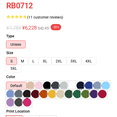
RB0712
(11 customer reviews)
¥7,785
¥6,228
-20%
$42.95
Type
Unisex
Size
S
M
L
XL
2XL
3XL
4XL
5XL
Color
Default
Print Location