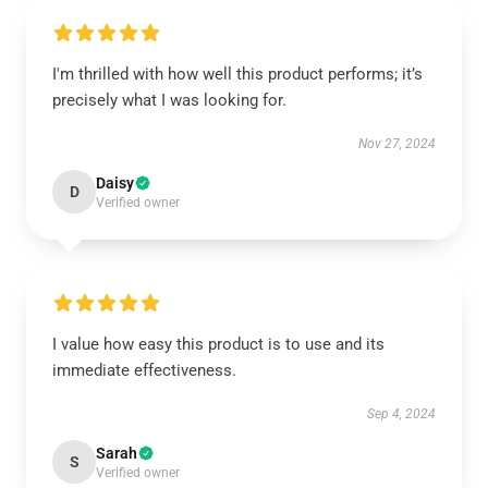
I'm thrilled with how well this product performs; it’s
precisely what I was looking for.
Nov 27, 2024
Daisy
D
Verified owner
I value how easy this product is to use and its
immediate effectiveness.
Sep 4, 2024
Sarah
S
Verified owner