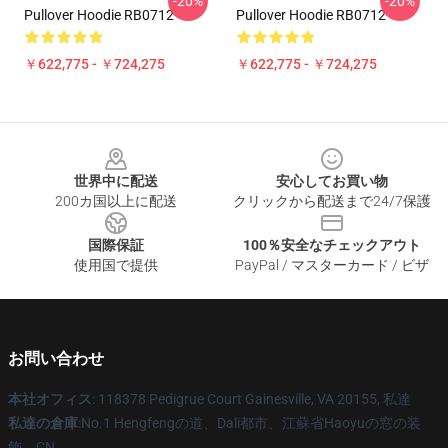
-20%
-20%
Pullover Hoodie RB0712
Pullover Hoodie RB0712
￥622,775 - ￥724,275
￥622,775 - ￥724,275
Footer
世界中に配送
安心してお買い物
200カ国以上に配送
クリックから配送まで24/7保護
国際保証
100％安全なチェックアウト
使用国で提供
PayPal / マスターカード / ビザ
お問い合わせ
本社オフィス
: 118378 Pedigrue Court Gainesville, VA 20155, 私達
私達の倉庫
:No.1 Hengfengの道、Dali都市、江蘇省Haoyuの窓の装
飾、CN