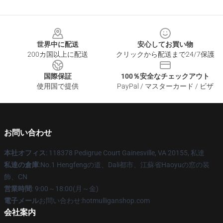
Footer
世界中に配送
安心してお買い物
200カ国以上に配送
クリックから配送まで24/7保護
国際保証
100％安全なチェックアウト
使用国で提供
PayPal / マスターカード / ビザ
お問い合わせ
本社オフィス
: 118378 Pedigrue Court Gainesville, VA 20155, 私達
私達の倉庫
:No.1 Hengfengの道、Dali都市、江蘇省Haoyuの窓の装
飾、CN
営業時間
: 9:00～18:00(月～金)
電子メール
お問い合わせ:hotmulliganshop.com
会社案内