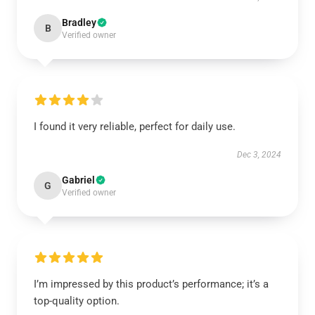
Bradley
B
Verified owner
I found it very reliable, perfect for daily use.
Dec 3, 2024
Gabriel
G
Verified owner
I’m impressed by this product’s performance; it’s a
top-quality option.