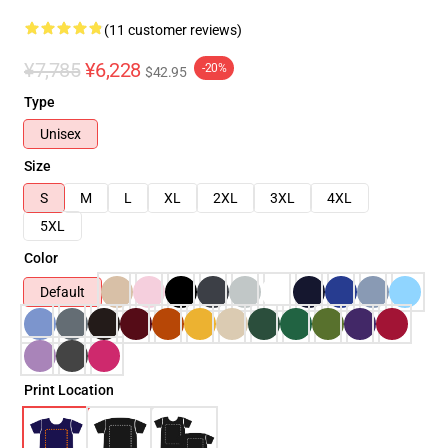
(11 customer reviews)
¥7,785
¥6,228
-20%
$42.95
Type
Unisex
Size
S
M
L
XL
2XL
3XL
4XL
5XL
Color
Default
Print Location