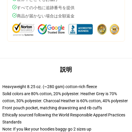
すべての小包に追跡番号を提供
商品が届かない場合は全額返金
説明
Heavyweight 8.25 oz. (~280 gsm) cotton-rich fleece
Solid colors are 80% cotton, 20% polyester. Heather Grey is 70%
cotton, 30% polyester. Charcoal Heather is 60% cotton, 40% polyester
Front pouch pocket, matching drawstring and rib cuffs
Ethically sourced following the World Responsible Apparel Practices
Standards
Note: If you like your hoodies baggy go 2 sizes up