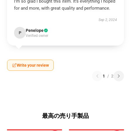
I’m so glad I bought this item. It’s everything I hoped
for and more, with great quality and performance.
Sep 2, 2024
Penelope
P
Verified owner
Write your review
1
/
2
最高の売り手製品