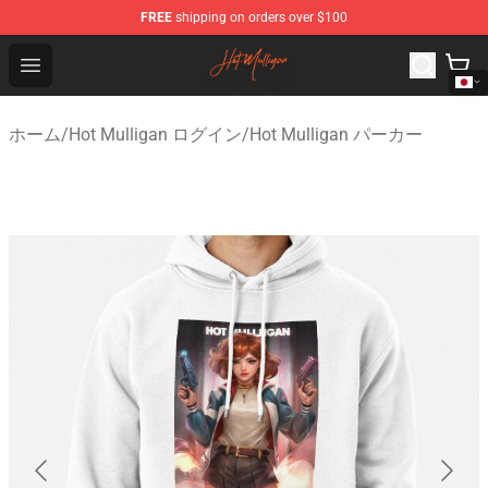
FREE
shipping on orders over $100
Hot Mulligan Shop - Official Hot Mulligan Merchandise S
Open menu
ホーム
/
Hot Mulligan ログイン
/
Hot Mulligan パーカー