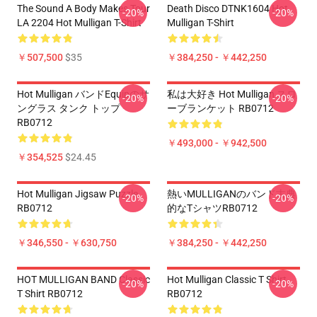
The Sound A Body Makes Tour
Death Disco DTNK1604 Hot
-20%
-20%
LA 2204 Hot Mulligan T-Shirt
Mulligan T-Shirt
￥507,500
$35
￥384,250 - ￥442,250
Hot Mulligan バンドEquipのサ
私は大好き Hot Mulligan スロ
-20%
-20%
ングラス タンク トップ
ーブランケット RB0712
RB0712
￥493,000 - ￥942,500
￥354,525
$24.45
Hot Mulligan Jigsaw Puzzle
熱いMULLIGANのバンド古典
-20%
-20%
RB0712
的なTシャツRB0712
￥346,550 - ￥630,750
￥384,250 - ￥442,250
HOT MULLIGAN BAND Classic
Hot Mulligan Classic T Shirt
-20%
-20%
T Shirt RB0712
RB0712