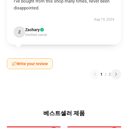
I've bought from this shop many times, never been
disappointed.
Aug 19, 2024
Zachary
Z
Verified owner
Write your review
1
/
2
베스트셀러 제품