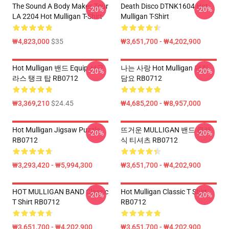
The Sound A Body Makes Tour
Death Disco DTNK1604 Hot
-20%
-20%
LA 2204 Hot Mulligan T-Shirt
Mulligan T-Shirt
₩4,823,000
$35
₩3,651,700 - ₩4,202,900
Hot Mulligan 밴드 Equip 선글
나는 사랑 Hot Mulligan 던짐
-20%
-20%
라스 탱크 탑 RB0712
담요 RB0712
₩3,369,210
$24.45
₩4,685,200 - ₩8,957,000
Hot Mulligan Jigsaw Puzzle
뜨거운 MULLIGAN 밴드 클래
-20%
-20%
RB0712
식 티셔츠 RB0712
₩3,293,420 - ₩5,994,300
₩3,651,700 - ₩4,202,900
HOT MULLIGAN BAND Classic
Hot Mulligan Classic T Shirt
-20%
-20%
T Shirt RB0712
RB0712
₩3,651,700 - ₩4,202,900
₩3,651,700 - ₩4,202,900