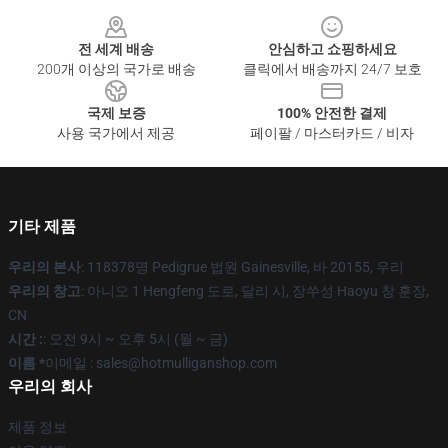
Footer
전 세계 배송
안심하고 쇼핑하세요
200개 이상의 국가로 배송
클릭에서 배송까지 24/7 보호
국제 보증
100% 안전한 결제
사용 국가에서 제공
페이팔 / 마스터카드 / 비자
기타 제품
우리의 본사
: 118378명 Pedigrue 법원 Gainesville, 바 20155, 우리
우리의 창고
: 아니오 1 Hengfeng 도로, 달리 시, 장쑤성 Haoyu 창 훈장,
CN
시간 :
: 오전 9시 ~ 오후 5시 (월 ~ 금)
이름 *
이메일 : sales@hotmulliganshop.com
우리의 회사
제품 정보