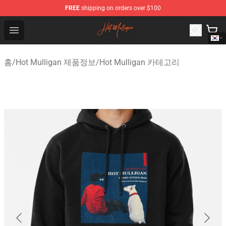
FREE
shipping on orders over $100
Hot Mulligan Shop - Official Hot Mulligan Merchandise S
Open menu
홈
/
Hot Mulligan 제품정보
/
Hot Mulligan 카테고리