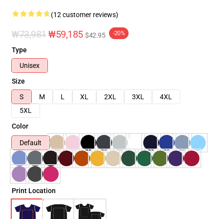
(12 customer reviews)
₩73,981
₩59,185
-20%
$42.95
Type
Unisex
Size
S
M
L
XL
2XL
3XL
4XL
5XL
Color
Default
Print Location