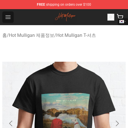
FREE
shipping on orders over $100
Hot Mulligan Shop - Official Hot Mulligan Merchandise S
Open menu
홈
/
Hot Mulligan 제품정보
/
Hot Mulligan T-셔츠