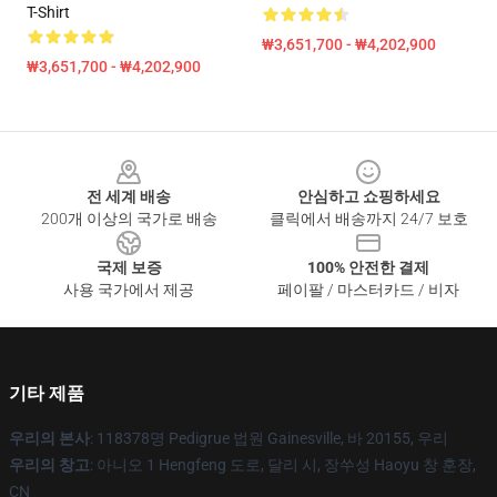
T-Shirt
₩3,651,700 - ₩4,202,900
₩3,651,700 - ₩4,202,900
Footer
전 세계 배송
안심하고 쇼핑하세요
200개 이상의 국가로 배송
클릭에서 배송까지 24/7 보호
국제 보증
100% 안전한 결제
사용 국가에서 제공
페이팔 / 마스터카드 / 비자
기타 제품
우리의 본사
: 118378명 Pedigrue 법원 Gainesville, 바 20155, 우리
우리의 창고
: 아니오 1 Hengfeng 도로, 달리 시, 장쑤성 Haoyu 창 훈장,
CN