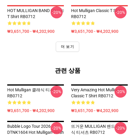
HOT MULLIGAN BAND Classic
Hot Mulligan Classic T Shirt
-20%
-20%
T Shirt RB0712
RB0712
₩3,651,700 - ₩4,202,900
₩3,651,700 - ₩4,202,900
더 보기
관련 상품
Hot Mulligan 클래식 티셔츠
Very Amazing Hot Mulligan
-20%
-20%
RB0712
Classic T Shirt RB0712
₩3,651,700 - ₩4,202,900
₩3,651,700 - ₩4,202,900
Bubble Logo Tour 2026
뜨거운 MULLIGAN 밴드 클래
-20%
-20%
DTNK1604 Hot Mulligan Wash
식 티셔츠 RB0712