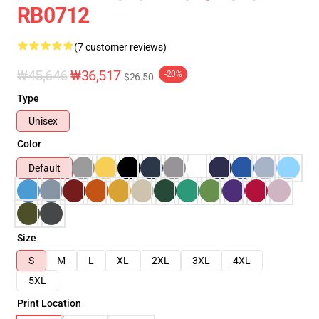
RB0712
(7 customer reviews)
₩45,646
₩36,517
-20%
$26.50
Type
Unisex
Color
Default
Size
S
M
L
XL
2XL
3XL
4XL
5XL
Print Location