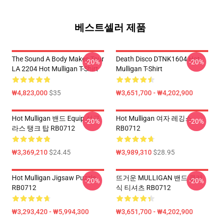
베스트셀러 제품
The Sound A Body Makes Tour
Death Disco DTNK1604 Hot
-20%
-20%
LA 2204 Hot Mulligan T-Shirt
Mulligan T-Shirt
₩4,823,000
$35
₩3,651,700 - ₩4,202,900
Hot Mulligan 밴드 Equip 선글
Hot Mulligan 여자 레깅스
-20%
-20%
라스 탱크 탑 RB0712
RB0712
₩3,369,210
$24.45
₩3,989,310
$28.95
Hot Mulligan Jigsaw Puzzle
뜨거운 MULLIGAN 밴드 클래
-20%
-20%
RB0712
식 티셔츠 RB0712
₩3,293,420 - ₩5,994,300
₩3,651,700 - ₩4,202,900