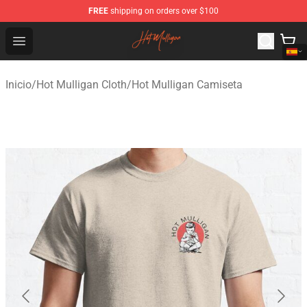
FREE
shipping on orders over $100
Hot Mulligan Shop - Official Hot Mulligan Merchandise S
Open menu
Inicio
/
Hot Mulligan Cloth
/
Hot Mulligan Camiseta