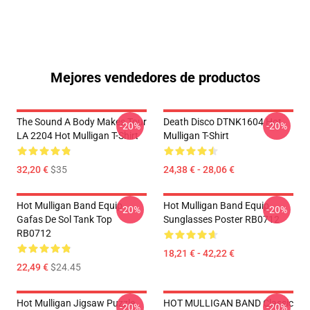
Mejores vendedores de productos
The Sound A Body Makes Tour
Death Disco DTNK1604 Hot
-20%
-20%
LA 2204 Hot Mulligan T-Shirt
Mulligan T-Shirt
32,20 €
$35
24,38 € - 28,06 €
Hot Mulligan Band Equip
Hot Mulligan Band Equip
-20%
-20%
Gafas De Sol Tank Top
Sunglasses Poster RB0712
RB0712
18,21 € - 42,22 €
22,49 €
$24.45
Hot Mulligan Jigsaw Puzzle
HOT MULLIGAN BAND Classic
-20%
-20%