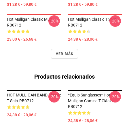
31,28 € - 59,80 €
31,28 € - 59,80 €
Hot Mulligan Classic Mug
Hot Mulligan Classic T Shirt
-20%
-20%
RB0712
RB0712
23,00 € - 26,68 €
24,38 € - 28,06 €
VER MÁS
Productos relacionados
HOT MULLIGAN BAND Classic
*equip Sunglasses* Hot
-20%
-20%
T Shirt RB0712
Mulligan Camisa T Clásica
RB0712
24,38 € - 28,06 €
24,38 € - 28,06 €