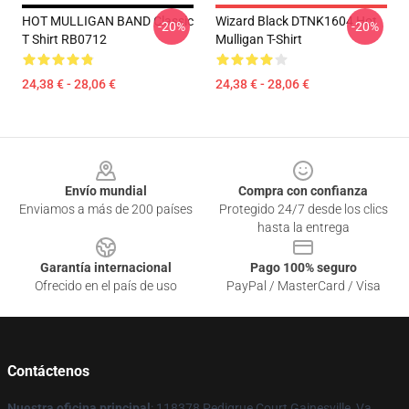
HOT MULLIGAN BAND Classic
Wizard Black DTNK1604 Hot
-20%
-20%
T Shirt RB0712
Mulligan T-Shirt
24,38 € - 28,06 €
24,38 € - 28,06 €
Footer
Envío mundial
Compra con confianza
Enviamos a más de 200 países
Protegido 24/7 desde los clics
hasta la entrega
Garantía internacional
Pago 100% seguro
Ofrecido en el país de uso
PayPal / MasterCard / Visa
Contáctenos
Nuestra oficina principal
: 118378 Pedigrue Court Gainesville, Va