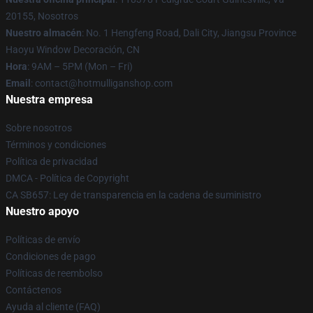
20155, Nosotros
Nuestro almacén
: No. 1 Hengfeng Road, Dali City, Jiangsu Province
Haoyu Window Decoración, CN
Hora
: 9AM – 5PM (Mon – Fri)
Email
: contact@hotmulliganshop.com
Nuestra empresa
Sobre nosotros
Términos y condiciones
Política de privacidad
DMCA - Política de Copyright
CA SB657: Ley de transparencia en la cadena de suministro
Nuestro apoyo
Políticas de envío
Condiciones de pago
Políticas de reembolso
Contáctenos
Ayuda al cliente (FAQ)