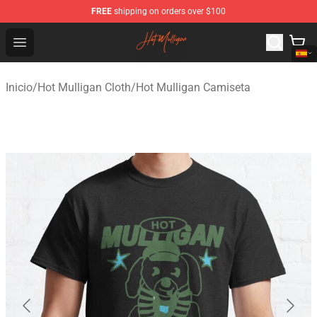
FREE
shipping on orders over $100
Hot Mulligan Shop - Official Hot Mulligan Merchandise S
Open menu
Inicio
/
Hot Mulligan Cloth
/
Hot Mulligan Camiseta