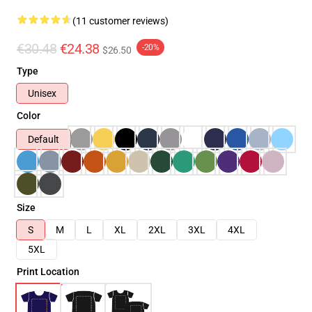
(11 customer reviews)
€30.48
€24.38
-20%
$26.50
Type
Unisex
Color
Default
Size
S
M
L
XL
2XL
3XL
4XL
5XL
Print Location