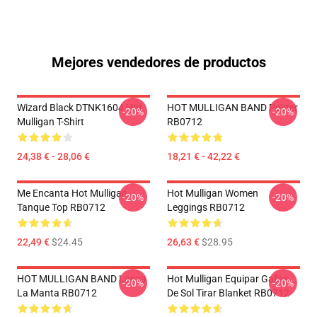
Mejores vendedores de productos
Wizard Black DTNK1604 Hot
HOT MULLIGAN BAND Poster
-20%
-20%
Mulligan T-Shirt
RB0712
24,38 € - 28,06 €
18,21 € - 42,22 €
Me Encanta Hot Mulligan
Hot Mulligan Women
-20%
-20%
Tanque Top RB0712
Leggings RB0712
22,49 €
$24.45
26,63 €
$28.95
HOT MULLIGAN BAND Lanza
Hot Mulligan Equipar Gafas
-20%
-20%
La Manta RB0712
De Sol Tirar Blanket RB0712