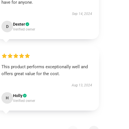
have for anyone.
Sep 14, 2024
Dexter
D
Verified owner
This product performs exceptionally well and
offers great value for the cost.
Aug 13, 2024
Holly
H
Verified owner