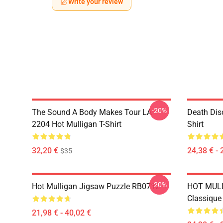
Write your review
-20%
The Sound A Body Makes Tour LA
Death Dis
2204 Hot Mulligan T-Shirt
Shirt
32,20 €
24,38 € - 
$35
-20%
Hot Mulligan Jigsaw Puzzle RB0712
HOT MULL
Classiqu
21,98 € - 40,02 €