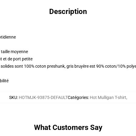
Description
otidienne
 taille moyenne
 et de port petite
rs solides sont 100% coton preshunk, gris bruyère est 90% coton/10% poly
ilité
SKU
:
HOTMJK-93875-DEFAULT
Catégories
:
Hot Mulligan T-shirt
,
What Customers Say