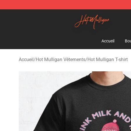
Hot Mulligan Shop - Official Hot Mulligan Merchandise
Accueil
Bou
Accueil
/
Hot Mulligan Vêtements
/
Hot Mulligan T-shirt