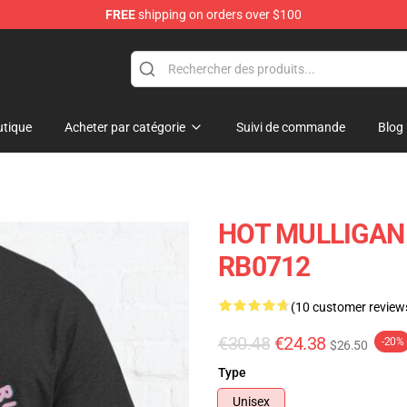
FREE
shipping on orders over $100
 Store
tique
Acheter par catégorie
Suivi de commande
Blog
HOT MULLIGAN B
RB0712
(10 customer review
€30.48
€24.38
-20%
$26.50
Type
Unisex