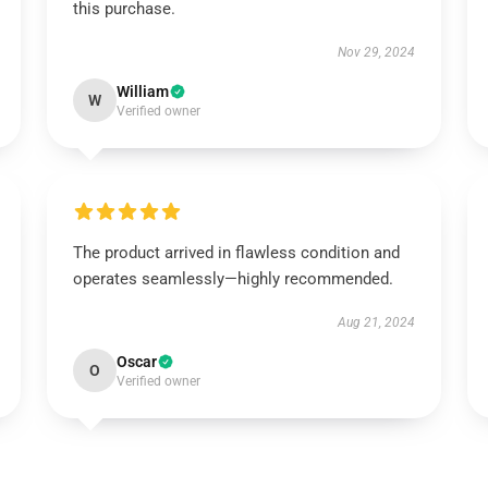
this purchase.
Nov 29, 2024
William
W
Verified owner
The product arrived in flawless condition and
operates seamlessly—highly recommended.
Aug 21, 2024
Oscar
O
Verified owner