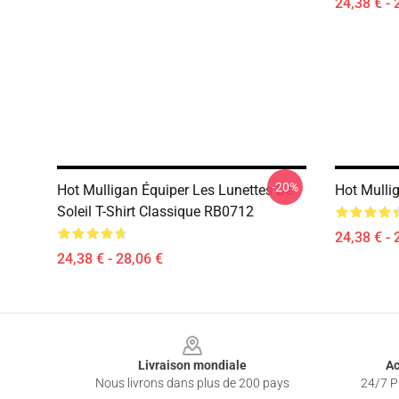
24,38 € - 
-20%
Hot Mulligan Équiper Les Lunettes De
Hot Mulli
Soleil T-Shirt Classique RB0712
24,38 € - 
24,38 € - 28,06 €
Footer
Livraison mondiale
Ac
Nous livrons dans plus de 200 pays
24/7 Pr