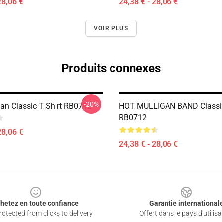
28,06 €
24,38 € - 28,06 €
VOIR PLUS
Produits connexes
-20%
gan Classic T Shirt RB0712
HOT MULLIGAN BAND Classic
RB0712
28,06 €
24,38 € - 28,06 €
hetez en toute confiance
Garantie international
otected from clicks to delivery
Offert dans le pays d'utilisa