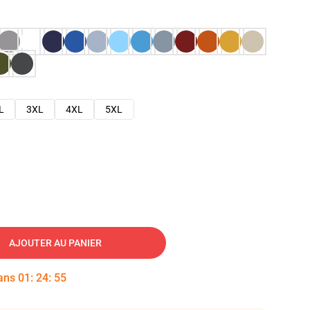
L
3XL
4XL
5XL
AJOUTER AU PANIER
dans
01
:
24
:
54