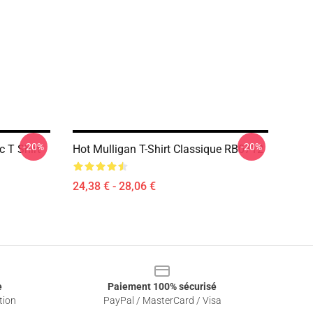
-20%
-20%
 T Shirt
Hot Mulligan T-Shirt Classique RB0712
24,38 € - 28,06 €
e
Paiement 100% sécurisé
tion
PayPal / MasterCard / Visa