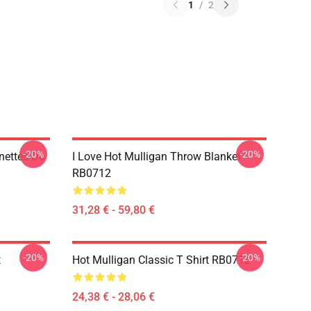
1
/
2
-20%
-20%
nettes De
I Love Hot Mulligan Throw Blanket
RB0712
31,28 € - 59,80 €
-20%
-20%
t
Hot Mulligan Classic T Shirt RB0712
24,38 € - 28,06 €