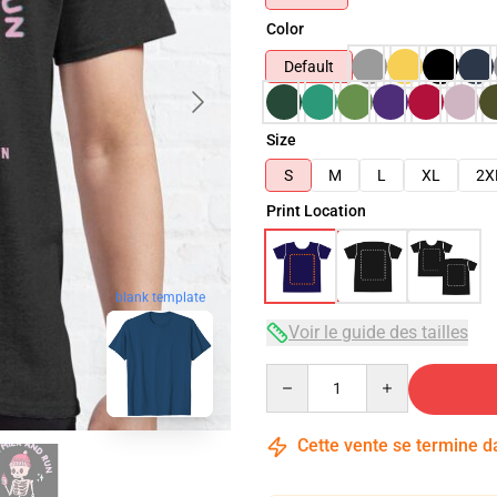
Color
Default
Size
S
M
L
XL
2X
Print Location
blank template
Voir le guide des tailles
Quantity
Cette vente se termine 