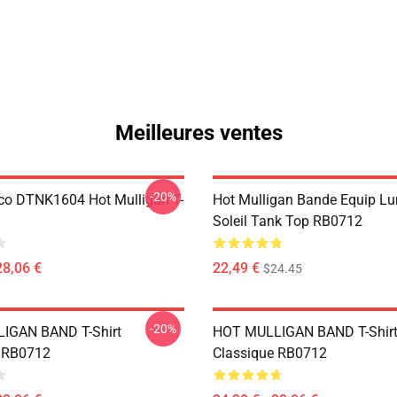
Meilleures ventes
-20%
co DTNK1604 Hot Mulligan T-
Hot Mulligan Bande Equip Lu
Soleil Tank Top RB0712
28,06 €
22,49 €
$24.45
-20%
IGAN BAND T-Shirt
HOT MULLIGAN BAND T-Shir
e RB0712
Classique RB0712