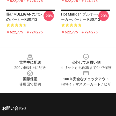
￥622,775 - ￥724,275
￥622,775 - ￥724,275
熱いMULLIGANのバンド引き
Hot Mulligan プルオーバーパ
-20%
-20%
のパーカーRB0712
ーカーパーカー RB0712
￥622,775 - ￥724,275
￥622,775 - ￥724,275
Footer
世界中に配送
安心してお買い物
200カ国以上に配送
クリックから配送まで24/7保護
国際保証
100％安全なチェックアウト
使用国で提供
PayPal / マスターカード / ビザ
お問い合わせ