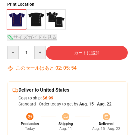
Print Location
サイズガイドを見る
Quantity
カートに追加
このセールはあと
02
:
05
:
53
Deliver to United States
Cost to ship:
$6.99
Standard - Order today to get by
Aug. 15 - Aug. 22
Production
Shipping
Delivered
Today
Aug. 11
Aug. 15 - Aug. 22