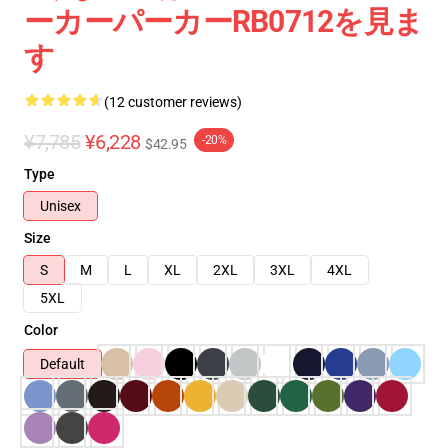
ーカーパーカーRB0712を見ま
す
(12 customer reviews)
¥7,785
¥6,228
-20%
$42.95
Type
Unisex
Size
S
M
L
XL
2XL
3XL
4XL
5XL
Color
Default