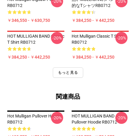
-20%
-20%
RB0712
的なTシャツRB0712
￥346,550 - ￥630,750
￥384,250 - ￥442,250
HOT MULLIGAN BAND Classic
Hot Mulligan Classic T Shirt
-20%
-20%
T Shirt RB0712
RB0712
￥384,250 - ￥442,250
￥384,250 - ￥442,250
もっと見る
関連商品
Hot Mulligan Pullover Hoodie
HOT MULLIGAN BAND
-20%
-20%
RB0712
Pullover Hoodie RB0712