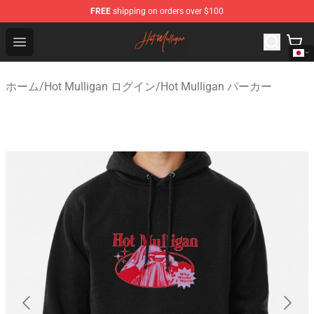
FREE
shipping on orders over $100
Hot Mulligan Shop - Official Hot Mulligan Merchandise S
Open menu
ホーム
/
Hot Mulligan ログイン
/
Hot Mulligan パーカー