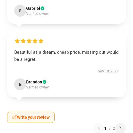
Gabriel
G
Verified owner
Beautiful as a dream, cheap price, missing out would
be a regret.
Sep 10, 2024
Brandon
B
Verified owner
Write your review
1
/
2