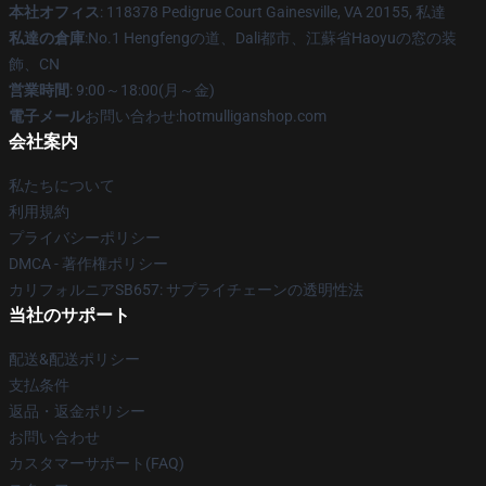
本社オフィス
: 118378 Pedigrue Court Gainesville, VA 20155, 私達
私達の倉庫
:No.1 Hengfengの道、Dali都市、江蘇省Haoyuの窓の装
飾、CN
営業時間
: 9:00～18:00(月～金)
電子メール
お問い合わせ:hotmulliganshop.com
会社案内
私たちについて
利用規約
プライバシーポリシー
DMCA - 著作権ポリシー
カリフォルニアSB657: サプライチェーンの透明性法
当社のサポート
配送&配送ポリシー
支払条件
返品・返金ポリシー
お問い合わせ
カスタマーサポート(FAQ)