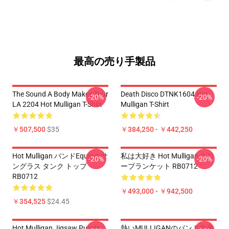
最高の売り手製品
The Sound A Body Makes Tour
Death Disco DTNK1604 Hot
-20%
-20%
LA 2204 Hot Mulligan T-Shirt
Mulligan T-Shirt
￥507,500
$35
￥384,250 - ￥442,250
Hot Mulligan バンドEquipのサ
私は大好き Hot Mulligan スロ
-20%
-20%
ングラス タンク トップ
ーブランケット RB0712
RB0712
￥493,000 - ￥942,500
￥354,525
$24.45
Hot Mulligan Jigsaw Puzzle
熱いMULLIGANのバンド古典