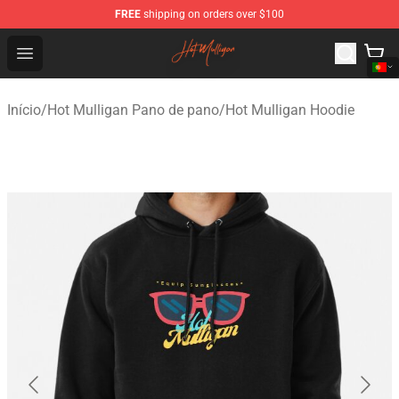
FREE
shipping on orders over $100
Hot Mulligan Shop - Official Hot Mulligan Merchandise S
Open menu
Início
/
Hot Mulligan Pano de pano
/
Hot Mulligan Hoodie