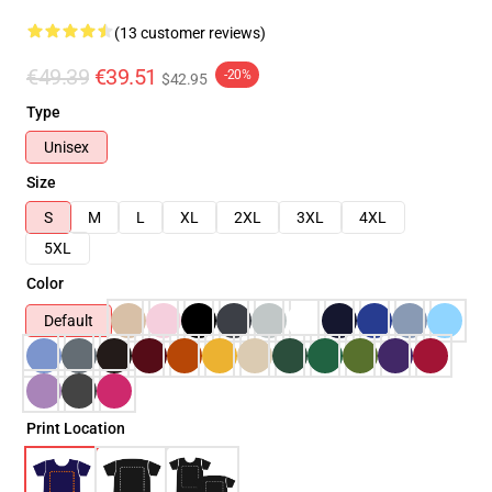
(13 customer reviews)
€49.39
€39.51
-20%
$42.95
Type
Unisex
Size
S
M
L
XL
2XL
3XL
4XL
5XL
Color
Default
Print Location