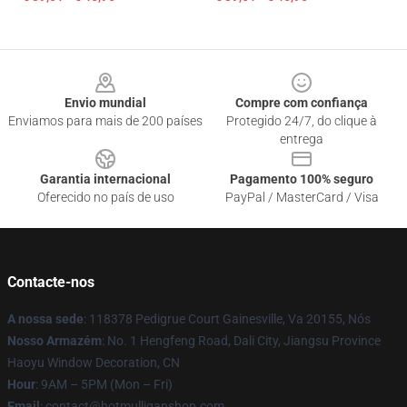
Footer
Envio mundial
Compre com confiança
Enviamos para mais de 200 países
Protegido 24/7, do clique à
entrega
Garantia internacional
Pagamento 100% seguro
Oferecido no país de uso
PayPal / MasterCard / Visa
Contacte-nos
A nossa sede
: 118378 Pedigrue Court Gainesville, Va 20155, Nós
Nosso Armazém
: No. 1 Hengfeng Road, Dali City, Jiangsu Province
Haoyu Window Decoration, CN
Hour
: 9AM – 5PM (Mon – Fri)
Email
: contact@hotmulliganshop.com