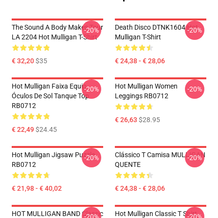
The Sound A Body Makes Tour
Death Disco DTNK1604 Hot
-20%
-20%
LA 2204 Hot Mulligan T-Shirt
Mulligan T-Shirt
€ 32,20
$35
€ 24,38 - € 28,06
Hot Mulligan Faixa Equip
Hot Mulligan Women
-20%
-20%
Óculos De Sol Tanque Top
Leggings RB0712
RB0712
€ 26,63
$28.95
€ 22,49
$24.45
Hot Mulligan Jigsaw Puzzle
Clássico T Camisa MULLIGAN
-20%
-20%
RB0712
QUENTE
€ 21,98 - € 40,02
€ 24,38 - € 28,06
HOT MULLIGAN BAND Classic
Hot Mulligan Classic T Shirt
-20%
-20%