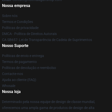
Nossa empresa
Sobre nós
Termos e Condições
Políticas de privacidade
DMCA - Política de Direitos Autorais
CA SB657: Lei de Transparência de Cadeia de Suprimentos
Nosso Suporte
Políticas de envio e entrega
Termos de pagamento
Políticas de devolução e reembolso
Contacte-nos
Ajuda ao cliente (FAQ)
Whosale
Nossa loja
Determinado pela nossa equipe de design de classe mundial,
oferecemos uma ampla gama de produtos de design de alta