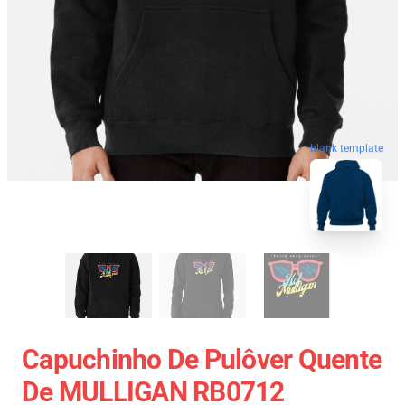
blank template
Capuchinho De Pulôver Quente
De MULLIGAN RB0712