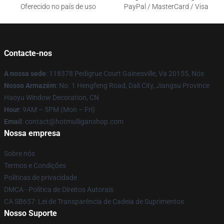
Oferecido no país de uso
PayPal / MasterCard / Visa
Contacte-nos
A nossa sede
: 118378 Pedigrue Court Gainesville, Va 20155, Nós
Nosso Armazém
: No. 1 Hengfeng Road, Dali City, Jiangsu Province
Haoyu Window Decoration, CN
Hour
: 9AM – 5PM (Mon – Fri)
Email
: contact@hotmulliganshop.com
Nossa empresa
Sobre nós
Termos e Condições
Políticas de privacidade
DMCA - Política de Direitos Autorais
CA SB657: Lei de Transparência de Cadeia de Suprimentos
Nosso Suporte