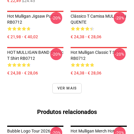
€ 22,49
$24.45
Hot Mulligan Jigsaw Puzzle
Clássico T Camisa MULLIGAN
-20%
-20%
RB0712
QUENTE
€ 21,98 - € 40,02
€ 24,38 - € 28,06
HOT MULLIGAN BAND Classic
Hot Mulligan Classic T Shirt
-20%
-20%
T Shirt RB0712
RB0712
€ 24,38 - € 28,06
€ 24,38 - € 28,06
VER MAIS
Produtos relacionados
Bubble Logo Tour 2026
Hot Mulligan Merch Hot
-20%
-20%