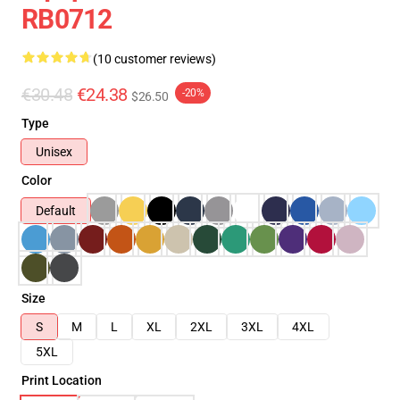
RB0712
(10 customer reviews)
€30.48
€24.38
-20%
$26.50
Type
Unisex
Color
Default
Size
S
M
L
XL
2XL
3XL
4XL
5XL
Print Location