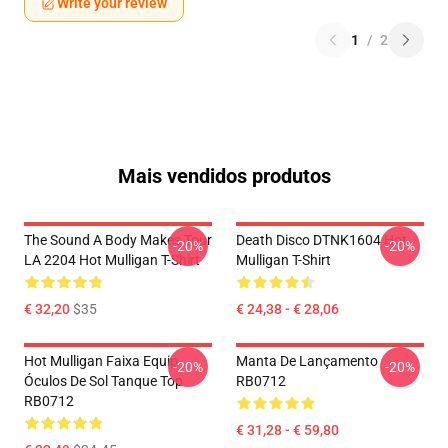
Write your review
1
/
2
Mais vendidos produtos
The Sound A Body Makes Tour
Death Disco DTNK1604 Hot
-20%
-20%
LA 2204 Hot Mulligan T-Shirt
Mulligan T-Shirt
€ 32,20
$35
€ 24,38 - € 28,06
Hot Mulligan Faixa Equip
Manta De Lançamento
-20%
-20%
Óculos De Sol Tanque Top
RB0712
RB0712
€ 31,28 - € 59,80