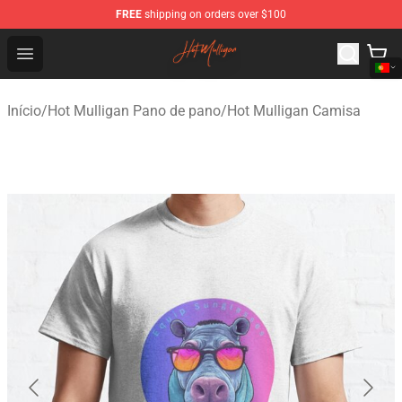
FREE
shipping on orders over $100
Hot Mulligan Shop - Official Hot Mulligan Merchandise S
Open menu
Início
/
Hot Mulligan Pano de pano
/
Hot Mulligan Camisa