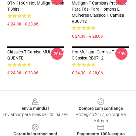
DTNK1604 Hot Mulligan Wash
Mulligan T Camisas Presente
T-Shirt
Para Fãs, Para Homens E
Mulheres Clássico T Camisa
RB0712
€ 24,38 - € 28,06
€ 24,38 - € 28,06
Clássico T Camisa MULLIGAN
Hot Mulligan Camisa T
-20%
-20%
QUENTE
Clássica RB0712
€ 24,38 - € 28,06
€ 24,38 - € 28,06
Footer
Envio mundial
Compre com confiança
Enviamos para mais de 200 países
Protegido 24/7, do clique à
entrega
Garantia internacional
Pagamento 100% seguro