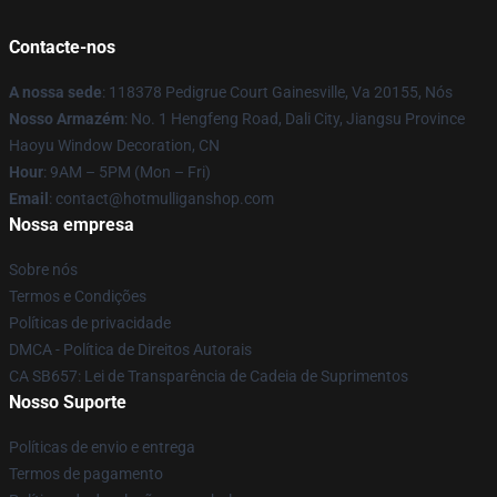
Contacte-nos
A nossa sede
: 118378 Pedigrue Court Gainesville, Va 20155, Nós
Nosso Armazém
: No. 1 Hengfeng Road, Dali City, Jiangsu Province
Haoyu Window Decoration, CN
Hour
: 9AM – 5PM (Mon – Fri)
Email
: contact@hotmulliganshop.com
Nossa empresa
Sobre nós
Termos e Condições
Políticas de privacidade
DMCA - Política de Direitos Autorais
CA SB657: Lei de Transparência de Cadeia de Suprimentos
Nosso Suporte
Políticas de envio e entrega
Termos de pagamento