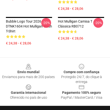
€ 24,38 - € 28,06
Bubble Logo Tour 2026
Hot Mulligan Camisa T
-20%
-20%
DTNK1604 Hot Mulligan Wash
Clássica RB0712
T-Shirt
€ 24,38 - € 28,06
€ 24,38 - € 28,06
Footer
Envio mundial
Compre com confiança
Enviamos para mais de 200 países
Protegido 24/7, do clique à
entrega
Garantia internacional
Pagamento 100% seguro
Oferecido no país de uso
PayPal / MasterCard / Visa