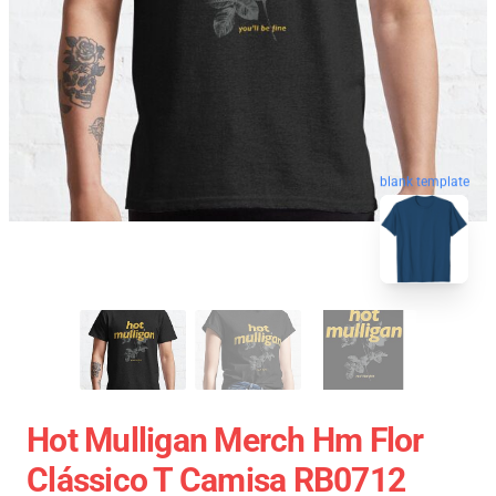
blank template
Hot Mulligan Merch Hm Flor
Clássico T Camisa RB0712