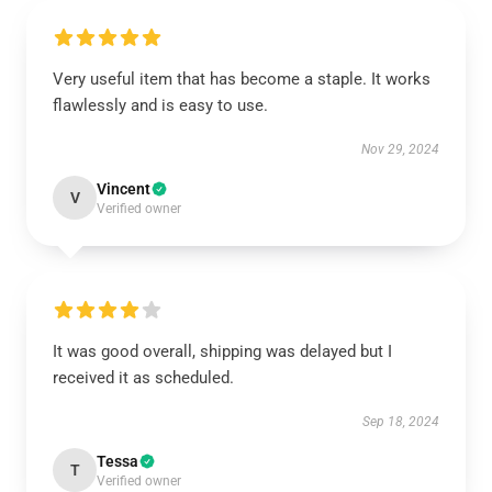
Very useful item that has become a staple. It works
flawlessly and is easy to use.
Nov 29, 2024
Vincent
V
Verified owner
It was good overall, shipping was delayed but I
received it as scheduled.
Sep 18, 2024
Tessa
T
Verified owner