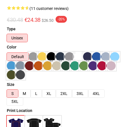
(11 customer reviews)
€30.48
€24.38
-20%
$26.50
Type
Unisex
Color
Default
Size
S
M
L
XL
2XL
3XL
4XL
5XL
Print Location