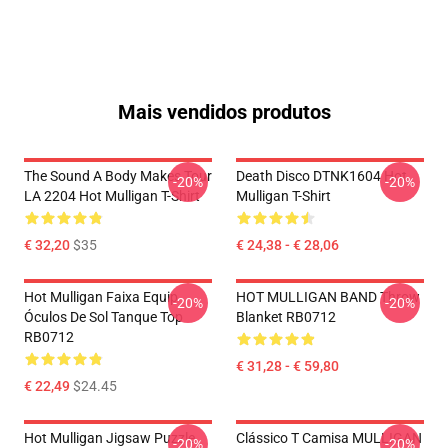
Mais vendidos produtos
The Sound A Body Makes Tour
Death Disco DTNK1604 Hot
-20%
-20%
LA 2204 Hot Mulligan T-Shirt
Mulligan T-Shirt
€ 32,20
$35
€ 24,38 - € 28,06
Hot Mulligan Faixa Equip
HOT MULLIGAN BAND Throw
-20%
-20%
Óculos De Sol Tanque Top
Blanket RB0712
RB0712
€ 31,28 - € 59,80
€ 22,49
$24.45
Hot Mulligan Jigsaw Puzzle
Clássico T Camisa MULLIGAN
-20%
-20%