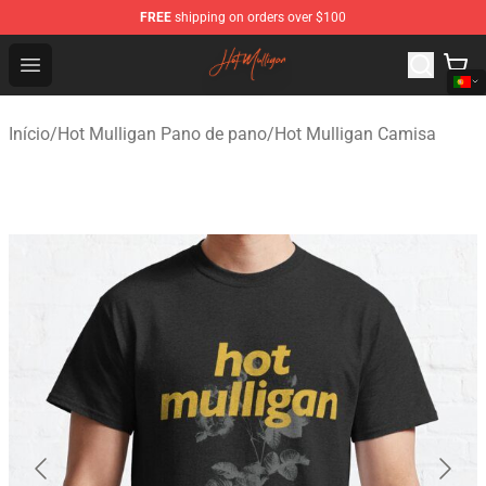
FREE
shipping on orders over $100
Hot Mulligan Shop - Official Hot Mulligan Merchandise S
Open menu
Início
/
Hot Mulligan Pano de pano
/
Hot Mulligan Camisa