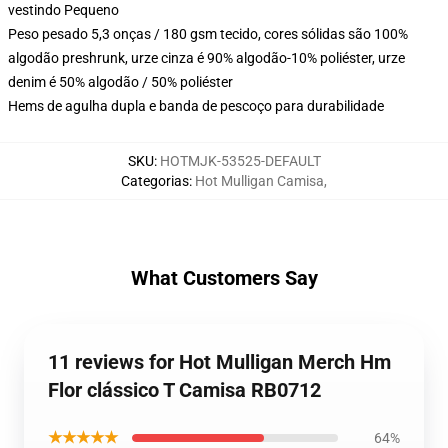
vestindo Pequeno
Peso pesado 5,3 onças / 180 gsm tecido, cores sólidas são 100%
algodão preshrunk, urze cinza é 90% algodão-10% poliéster, urze
denim é 50% algodão / 50% poliéster
Hems de agulha dupla e banda de pescoço para durabilidade
SKU
:
HOTMJK-53525-DEFAULT
Categorias
:
Hot Mulligan Camisa
,
What Customers Say
11 reviews for Hot Mulligan Merch Hm
Flor clássico T Camisa RB0712
★★★★★
64%