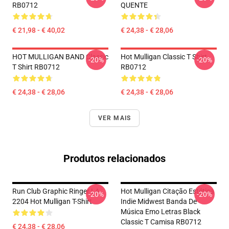
RB0712
QUENTE
€ 21,98 - € 40,02
€ 24,38 - € 28,06
HOT MULLIGAN BAND Classic
Hot Mulligan Classic T Shirt
-20%
-20%
T Shirt RB0712
RB0712
€ 24,38 - € 28,06
€ 24,38 - € 28,06
VER MAIS
Produtos relacionados
Run Club Graphic Ringer LA
Hot Mulligan Citação Estética
-20%
-20%
2204 Hot Mulligan T-Shirt
Indie Midwest Banda De
Música Emo Letras Black
Classic T Camisa RB0712
€ 24,38 - € 28,06