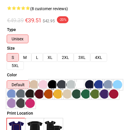
(8 customer reviews)
€49.39
€39.51
-20%
$42.95
Type
Unisex
Size
S
M
L
XL
2XL
3XL
4XL
5XL
Color
Default
Print Location