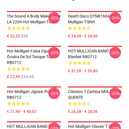
The Sound A Body Makes Tour
Death Disco DTNK1604 Hot
-20%
-20%
LA 2204 Hot Mulligan T-Shirt
Mulligan T-Shirt
€ 32,20
$35
€ 24,38 - € 28,06
Hot Mulligan Faixa Equip
HOT MULLIGAN BAND Throw
-20%
-20%
Óculos De Sol Tanque Top
Blanket RB0712
RB0712
€ 31,28 - € 59,80
€ 22,49
$24.45
Hot Mulligan Jigsaw Puzzle
Clássico T Camisa MULLIGAN
-20%
-20%
RB0712
QUENTE
€ 21,98 - € 40,02
€ 24,38 - € 28,06
HOT MULLIGAN BAND Classic
Hot Mulligan Classic T Shirt
-20%
-20%