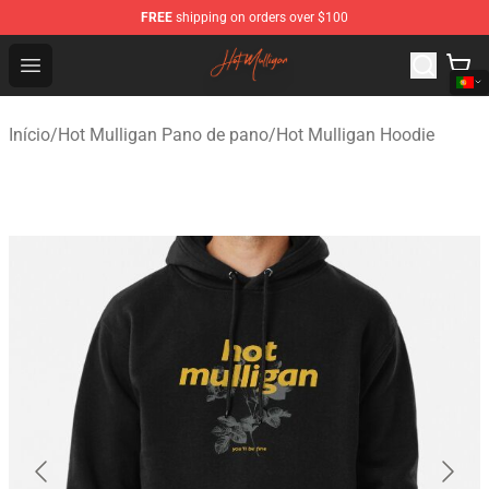
FREE
shipping on orders over $100
Hot Mulligan Shop - Official Hot Mulligan Merchandise S
Open menu
Início
/
Hot Mulligan Pano de pano
/
Hot Mulligan Hoodie