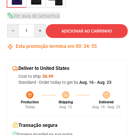
Ver guia de tamanhos
Quantity
ADICIONAR AO CARRINHO
Esta promoção termina em
00
:
34
:
54
Deliver to United States
Cost to ship:
$6.99
Standard - Order today to get by
Aug. 16 - Aug. 23
Production
Shipping
Delivered
Today
Aug. 12
Aug. 16 - Aug. 23
Transação segura
Entrega mundial na sua porta