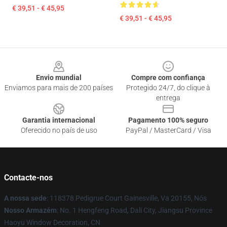
€ 39,51 - € 45,95
€ 39,51 - € 45,95
Footer
Envio mundial
Compre com confiança
Enviamos para mais de 200 países
Protegido 24/7, do clique à
entrega
Garantia internacional
Pagamento 100% seguro
Oferecido no país de uso
PayPal / MasterCard / Visa
Contacte-nos
A nossa sede
: 118378 Pedigrue Court Gainesville, Va 20155, Nós
Nosso Armazém
: No. 1 Hengfeng Road, Dali City, Jiangsu Province
Haoyu Window Decoration, CN