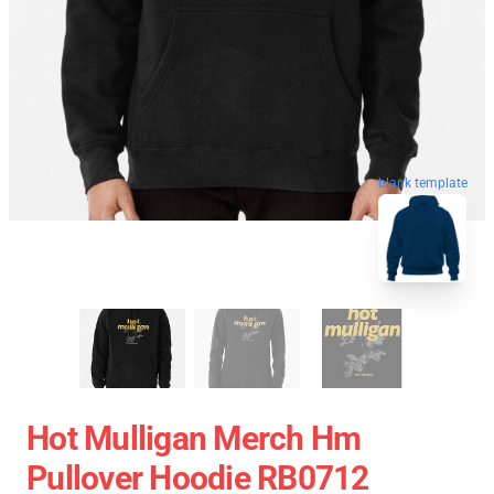
blank template
Hot Mulligan Merch Hm
Pullover Hoodie RB0712