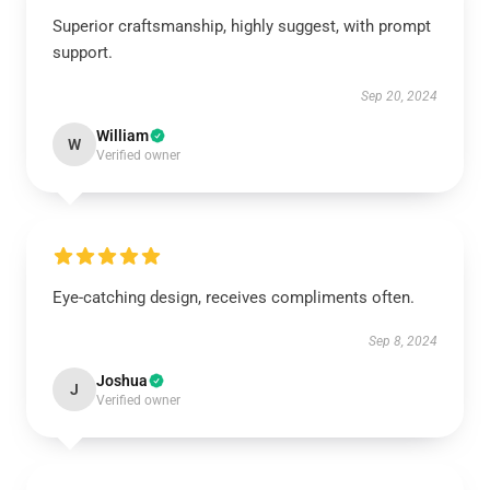
Superior craftsmanship, highly suggest, with prompt
support.
Sep 20, 2024
William
W
Verified owner
Eye-catching design, receives compliments often.
Sep 8, 2024
Joshua
J
Verified owner