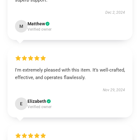
superb support.
Dec 2, 2024
Matthew
M
Verified owner
I'm extremely pleased with this item. It’s well-crafted,
effective, and operates flawlessly.
Nov 29, 2024
Elizabeth
E
Verified owner