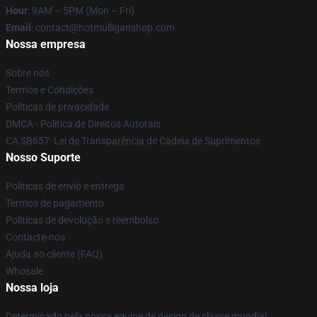
Hour
: 9AM – 5PM (Mon – Fri)
Email
: contact@hotmulliganshop.com
Nossa empresa
Sobre nós
Termos e Condições
Políticas de privacidade
DMCA - Política de Direitos Autorais
CA SB657: Lei de Transparência de Cadeia de Suprimentos
Nosso Suporte
Políticas de envio e entrega
Termos de pagamento
Políticas de devolução e reembolso
Contacte-nos
Ajuda ao cliente (FAQ)
Whosale
Nossa loja
Determinado pela nossa equipe de design de classe mundial,