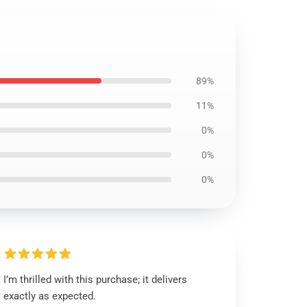
89%
11%
0%
0%
0%
I’m thrilled with this purchase; it delivers
exactly as expected.