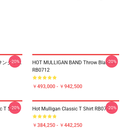
-20%
-20%
pのサングラス
HOT MULLIGAN BAND Throw Blanket
RB0712
￥493,000 - ￥942,500
-20%
-20%
 T Shirt
Hot Mulligan Classic T Shirt RB0712
￥384,250 - ￥442,250