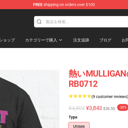
FREE
shipping on orders over $100
 Store
ショップ
カテゴリーで購入
注文追跡
ブログ
お
熱いMULLIG
RB0712
(9 customer reviews
¥4,803
¥3,843
-20%
$26.50
Type
Unisex