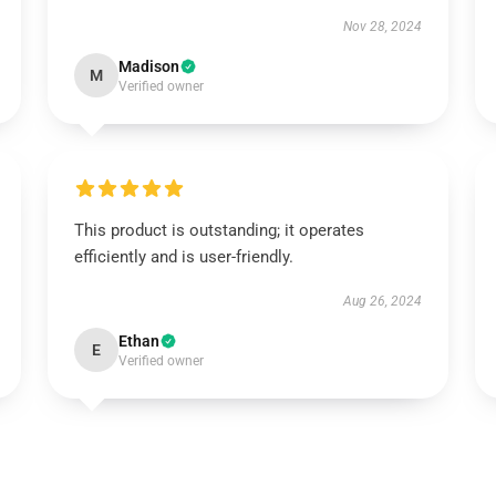
Nov 28, 2024
Madison
M
Verified owner
This product is outstanding; it operates
efficiently and is user-friendly.
Aug 26, 2024
Ethan
E
Verified owner