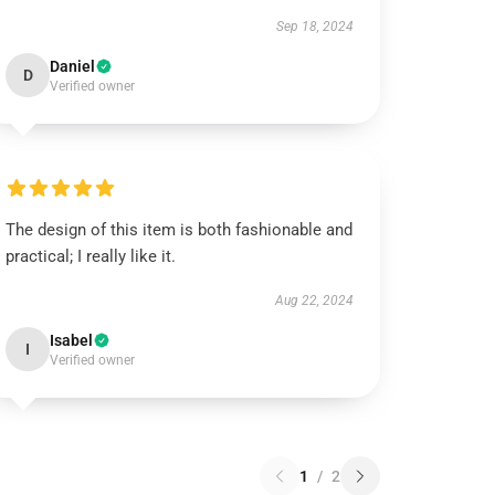
Sep 18, 2024
Daniel
D
Verified owner
The design of this item is both fashionable and
practical; I really like it.
Aug 22, 2024
Isabel
I
Verified owner
1
/
2