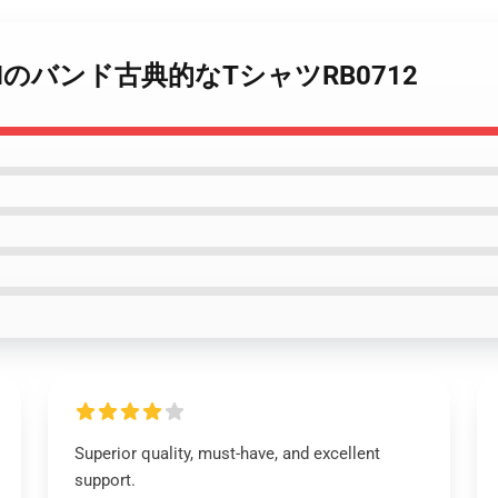
LIGANのバンド古典的なTシャツRB0712
Superior quality, must-have, and excellent
support.