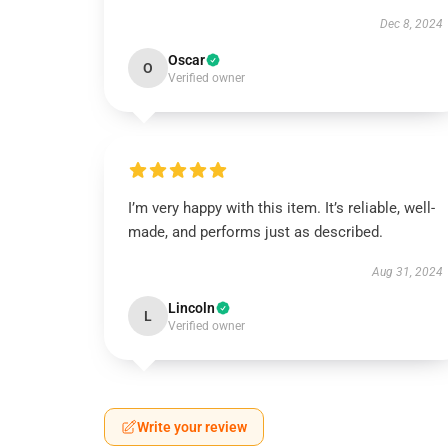
Dec 8, 2024
Oscar
O
Verified owner
I’m very happy with this item. It’s reliable, well-
made, and performs just as described.
Aug 31, 2024
Lincoln
L
Verified owner
Write your review