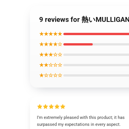
9 reviews for 熱いMUL
★★★★★
★★★★☆
★★★☆☆
★★☆☆☆
★☆☆☆☆
I’m extremely pleased with this product; it has
surpassed my expectations in every aspect.