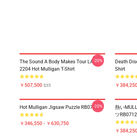
-20%
The Sound A Body Makes Tour LA
Death Dis
2204 Hot Mulligan T-Shirt
Shirt
￥507,500
￥384,250
$35
-20%
Hot Mulligan Jigsaw Puzzle RB0712
熱いMUL
ツRB0712
￥346,550 - ￥630,750
￥384,250