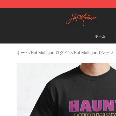
Hot Mulligan Shop - Official Hot Mulligan Merchandise
ホーム
ホーム
/
Hot Mulligan ログイン
/
Hot Mulligan Tシャツ