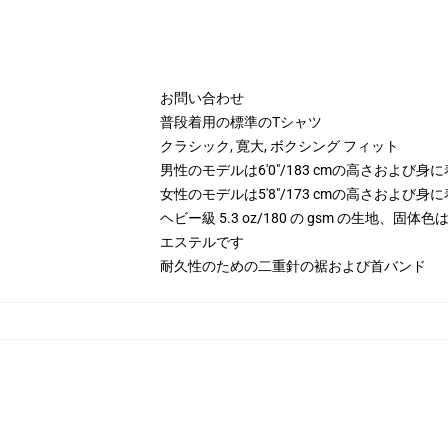
お問い合わせ
普段着用の標準のTシャツ
クラシック, 寛大, ボクシング フィット
男性のモデルは6'0"/183 cmの高さおよび
女性のモデルは5'8"/173 cmの高さおよび
ヘビー級 5.3 oz/180 の gsm の生地、固体
エステルです
耐久性のための二重針の裾および首バンド