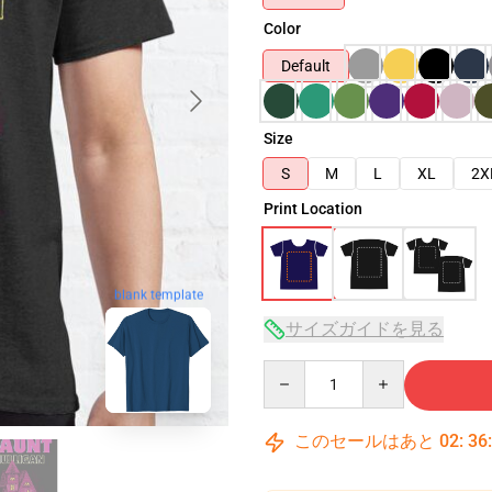
Color
Default
Size
S
M
L
XL
2X
Print Location
blank template
サイズガイドを見る
Quantity
このセールはあと
02
:
36