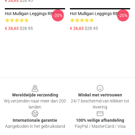
€ 26,63
$28.95
Hot Mulligan Leggings RB0712
Hot Mulligan Leggings RB0712
-20%
-20%
€ 26,63
$28.95
€ 26,63
$28.95
Footer
Wereldwijde verzending
Winkel met vertrouwen
Wij verzenden naar meer dan 200
24/7 beschermd van klikken tot
landen
levering
Internationale garantie
100% veilige afhandeling
Aangeboden in het gebruiksland
PayPal / MasterCard / Visa