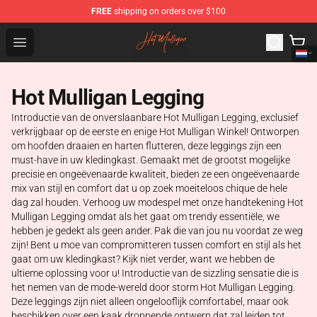
FREE
shipping on orders over $100
Hot Mulligan Shop - Official Hot Mulligan Merchandise S
Open menu
Hot Mulligan Legging
Introductie van de onverslaanbare Hot Mulligan Legging, exclusief
verkrijgbaar op de eerste en enige Hot Mulligan Winkel! Ontworpen
om hoofden draaien en harten flutteren, deze leggings zijn een
must-have in uw kledingkast. Gemaakt met de grootst mogelijke
precisie en ongeëvenaarde kwaliteit, bieden ze een ongeëvenaarde
mix van stijl en comfort dat u op zoek moeiteloos chique de hele
dag zal houden. Verhoog uw modespel met onze handtekening Hot
Mulligan Legging omdat als het gaat om trendy essentiële, we
hebben je gedekt als geen ander. Pak die van jou nu voordat ze weg
zijn! Bent u moe van compromitteren tussen comfort en stijl als het
gaat om uw kledingkast? Kijk niet verder, want we hebben de
ultieme oplossing voor u! Introductie van de sizzling sensatie die is
het nemen van de mode-wereld door storm Hot Mulligan Legging.
Deze leggings zijn niet alleen ongelooflijk comfortabel, maar ook
beschikken over een kaak droppende ontwerp dat zal leiden tot