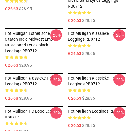
Music Band Lyrics Leggings
RB0712
€ 26,63
$28.95
€ 26,63
$28.95
Hot Mulligan Esthetische
Hot Mulligan Klassieke T Shirt
-20%
-20%
Citaten Indie Midwest Emo
Leggings RB0712
Music Band Lyrics Black
Leggings RB0712
€ 26,63
$28.95
€ 26,63
$28.95
Hot Mulligan Klassieke T Shirt
Hot Mulligan Klassieke T Shirt
-20%
-20%
Leggings RB0712
Leggings RB0712
€ 26,63
$28.95
€ 26,63
$28.95
Hot Mulligan HD Logo Leggings
Hot Mulligan Leggings RB0712
-20%
-20%
RB0712
€ 26,63
$28.95