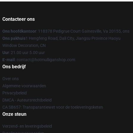
Contacteer ons
Ons hoofdkantoor
: 118378 Pedigrue Court Gainesville, Va 20155, ons
Ons pakhuis
1 Hengfeng Road, Dali City, Jiangsu Province Haoyu
Window Decoration, CN
Uur
: 21.00 uur 5.00 uur
E-mail
: contact@hotmulliganshop.com
Ons bedrijf
Over ons
Algemene voorwaarden
Privacybeleid
DMCA - Auteursrechtbeleid
CA SB657: Transparantiewet voor de toeleveringsketen
Onze steun
Verzend- en leveringsbeleid