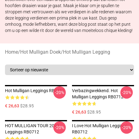
hoofden draaien waar je gaat. Maak je klaar om je spullen te
stroppen met vertrouwen als we verdiepen in alle redenen waarom
deze legging verdienen een prima plek in uw kast. Dus gesp
omhoog, mode liefhebbers, want deze blog post staat op het punt
om u op een wilde rit door de wereld van moeiteloos chique kleding!
Home
/
Hot Mulligan Doek
/
Hot Mulligan Legging
Hot Mulligan Leggings RB0712
Verbazingwekkend. Hot
-20%
-20%
Mulligan Leggings RB0712
€ 26,63
$28.95
€ 26,63
$28.95
HOT MULLIGAN TOUR 2022
I Love Hot Mulligan Leggings
-20%
-20%
Leggings RB0712
RB0712