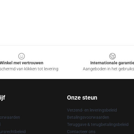
Winkel met vertrouwen
Internationale garanti
chermd van klikken tot levering
Aangeboden in het gebruik
jf
Onze steun
Verzend- en leveringsbeleid
oorwaarden
Betalingsvoorwaarden
d
Teruggave & terugbetalingsbeleid
rsrechtbeleid
Contacteer ons