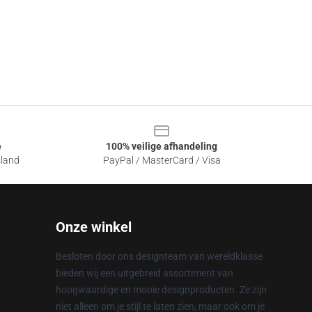
e
100% veilige afhandeling
sland
PayPal / MasterCard / Visa
Onze winkel
Besloten door ons designteam van wereldklasse
bieden wij een uitgebreid assortiment van
hoogwaardige en mooie designproducten. Ze zijn
niet alleen om je stijl te laten zien, maar ook om je