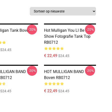
-20%
-20%
ligan Tank Boven
Hot Mulligan You Ll Be Fine
Show Fotografie Tank Top
RB0712
$24.45
€ 22,49
$24.45
-20%
-20%
LLIGAN BAND Tank
HOT MULLIGAN BAND Tank
RB0712
Boven RB0712
€ 22,49
$24.45
$24.45