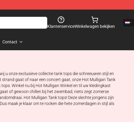
Klantenservice
Winkelwagen bekijken
Contact
j u onze exclusieve collectie tank tops die schreeuwen stijl en
t strand gaat of naar een concert gaat, onze Hot Mulligan Tank
tops. Winkel nu bij Hot Mulligan Winkel en til uw kledingkast
nd gaat of gewoon chillen bij het zwembad, niets zegt zomerse
handomdraai. Hot Mulligan Tank tops! Deze slechte jongens zijn
us maak je klaar om te rocken die hete zomerdagen in stijl als