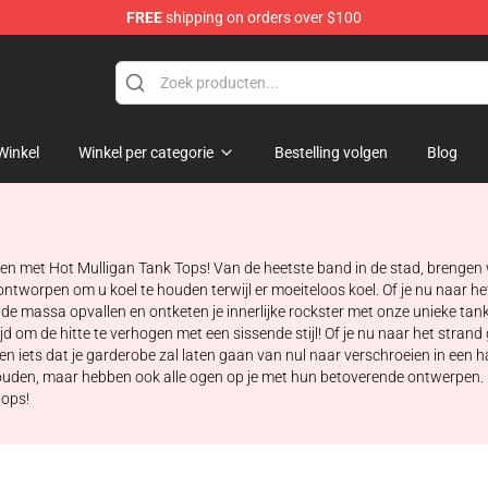
FREE
shipping on orders over $100
 Store
Winkel
Winkel per categorie
Bestelling volgen
Blog
en met Hot Mulligan Tank Tops! Van de heetste band in de stad, brengen wi
tworpen om u koel te houden terwijl er moeiteloos koel. Of je nu naar he
de massa opvallen en ontketen je innerlijke rockster met onze unieke tank 
tijd om de hitte te verhogen met een sissende stijl! Of je nu naar het stra
n iets dat je garderobe zal laten gaan van nul naar verschroeien in een 
houden, maar hebben ook alle ogen op je met hun betoverende ontwerpen. D
tops!