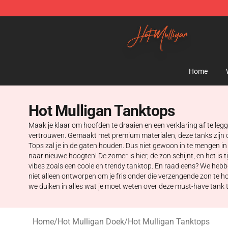
Hot Mulligan Shop - Official Hot Mulligan Merchandise
Home
Hot Mulligan Tanktops
Maak je klaar om hoofden te draaien en een verklaring af te legg
vertrouwen. Gemaakt met premium materialen, deze tanks zijn on
Tops zal je in de gaten houden. Dus niet gewoon in te mengen in 
naar nieuwe hoogten! De zomer is hier, de zon schijnt, en het is 
vibes zoals een coole en trendy tanktop. En raad eens? We hebbe
niet alleen ontworpen om je fris onder die verzengende zon te 
we duiken in alles wat je moet weten over deze must-have tank 
Home
/
Hot Mulligan Doek
/
Hot Mulligan Tanktops