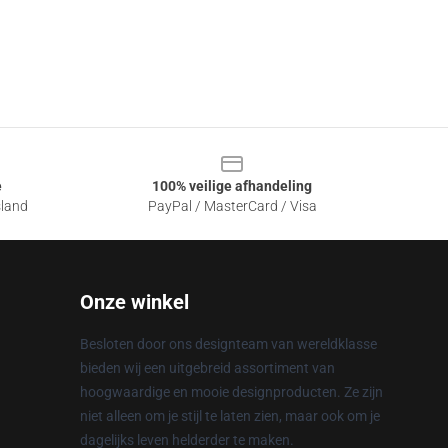
e
100% veilige afhandeling
sland
PayPal / MasterCard / Visa
Onze winkel
Besloten door ons designteam van wereldklasse
bieden wij een uitgebreid assortiment van
hoogwaardige en mooie designproducten. Ze zijn
niet alleen om je stijl te laten zien, maar ook om je
dagelijks leven helderder te maken.