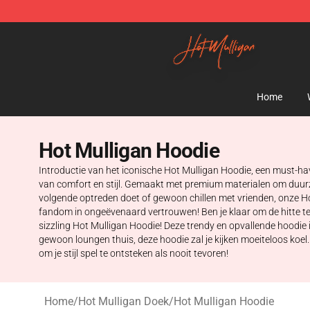
Hot Mulligan Shop - Official Hot Mulligan Merchandise
Home
Hot Mulligan Hoodie
Introductie van het iconische Hot Mulligan Hoodie, een must-hav
van comfort en stijl. Gemaakt met premium materialen om duurzam
volgende optreden doet of gewoon chillen met vrienden, onze H
fandom in ongeëvenaard vertrouwen! Ben je klaar om de hitte te 
sizzling Hot Mulligan Hoodie! Deze trendy en opvallende hoodie i
gewoon loungen thuis, deze hoodie zal je kijken moeiteloos koe
om je stijl spel te ontsteken als nooit tevoren!
Home
/
Hot Mulligan Doek
/
Hot Mulligan Hoodie