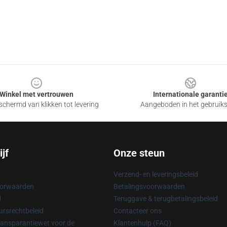
Winkel met vertrouwen
Internationale garanti
chermd van klikken tot levering
Aangeboden in het gebruik
jf
Onze steun
Verzend- en leveringsbeleid
oorwaarden
Betalingsvoorwaarden
d
Teruggave & terugbetalingsbeleid
rsrechtbeleid
Contacteer ons
ransparantiewet voor de
Klantenhulp (FAQ)