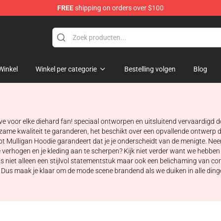
FREE
shipping on orders over $100
 Store
Winkel
Winkel per categorie
Bestelling volgen
Blog
e voor elke diehard fan! speciaal ontworpen en uitsluitend vervaardigd d
e kwaliteit te garanderen, het beschikt over een opvallende ontwerp dat 
ot Mulligan Hoodie garandeert dat je je onderscheidt van de menigte. Ne
verhogen en je kleding aan te scherpen? Kijk niet verder want we hebben 
s niet alleen een stijlvol statementstuk maar ook een belichaming van comf
l. Dus maak je klaar om de mode scene brandend als we duiken in alle din