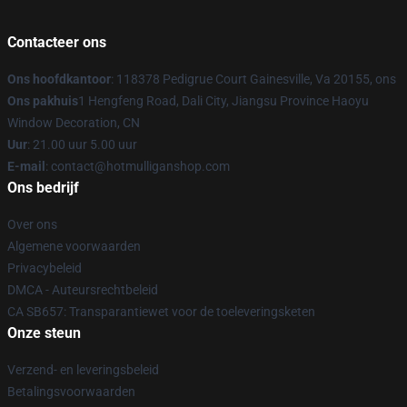
Contacteer ons
Ons hoofdkantoor
: 118378 Pedigrue Court Gainesville, Va 20155, ons
Ons pakhuis
1 Hengfeng Road, Dali City, Jiangsu Province Haoyu
Window Decoration, CN
Uur
: 21.00 uur 5.00 uur
E-mail
: contact@hotmulliganshop.com
Ons bedrijf
Over ons
Algemene voorwaarden
Privacybeleid
DMCA - Auteursrechtbeleid
CA SB657: Transparantiewet voor de toeleveringsketen
Onze steun
Verzend- en leveringsbeleid
Betalingsvoorwaarden