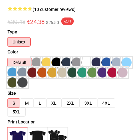
(10 customer reviews)
€30.48
€24.38
-20%
$26.50
Type
Unisex
Color
Default
Size
S
M
L
XL
2XL
3XL
4XL
5XL
Print Location