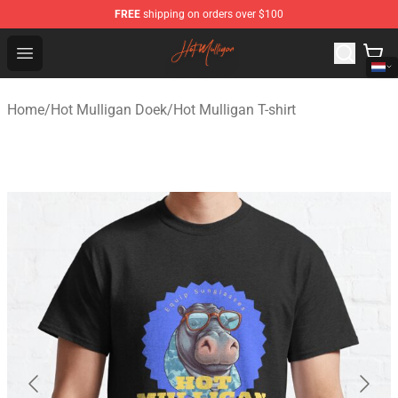
FREE
shipping on orders over $100
Hot Mulligan Shop - Official Hot Mulligan Merchandise S
Open menu
Home
/
Hot Mulligan Doek
/
Hot Mulligan T-shirt