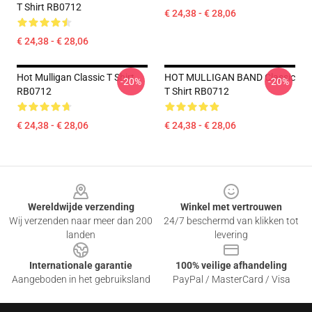
T Shirt RB0712
€ 24,38 - € 28,06
€ 24,38 - € 28,06
Hot Mulligan Classic T Shirt
HOT MULLIGAN BAND Classic
-20%
-20%
RB0712
T Shirt RB0712
€ 24,38 - € 28,06
€ 24,38 - € 28,06
Footer
Wereldwijde verzending
Winkel met vertrouwen
Wij verzenden naar meer dan 200
24/7 beschermd van klikken tot
landen
levering
Internationale garantie
100% veilige afhandeling
Aangeboden in het gebruiksland
PayPal / MasterCard / Visa