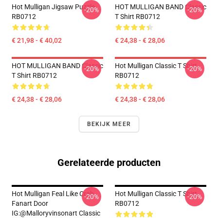
Hot Mulligan Jigsaw Puzzle
HOT MULLIGAN BAND Classic
-20%
-20%
RB0712
T Shirt RB0712
€ 21,98 - € 40,02
€ 24,38 - € 28,06
HOT MULLIGAN BAND Classic
Hot Mulligan Classic T Shirt
-20%
-20%
T Shirt RB0712
RB0712
€ 24,38 - € 28,06
€ 24,38 - € 28,06
BEKIJK MEER
Gerelateerde producten
Hot Mulligan Feal Like Crab
Hot Mulligan Classic T Shirt
-20%
-20%
Fanart Door
RB0712
IG:@malloryvinsonart Classic