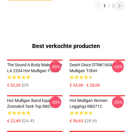
1
/
2
Best verkochte producten
The Sound A Body Makes Tour
Death Disco DTNK1604 Hot
-20%
-20%
LA 2204 Hot Mulligan T-Shirt
Mulligan T-Shirt
€ 32,20
$35
€ 24,38 - € 28,06
Hot Mulligan Band Equip
Hot Mulligan Women
-20%
-20%
Zonnebril Tank Top RB0712
Leggings RB0712
€ 22,49
$24.45
€ 26,63
$28.95