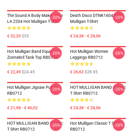
The Sound A Body Makes Tour
Death Disco DTNK1604 Hot
-20%
-20%
LA 2204 Hot Mulligan T-Shirt
Mulligan T-Shirt
€ 32,20
$35
€ 24,38 - € 28,06
Hot Mulligan Band Equip
Hot Mulligan Women
-20%
-20%
Zonnebril Tank Top RB0712
Leggings RB0712
€ 22,49
$24.45
€ 26,63
$28.95
Hot Mulligan Jigsaw Puzzle
HOT MULLIGAN BAND Classic
-20%
-20%
RB0712
T Shirt RB0712
€ 21,98 - € 40,02
€ 24,38 - € 28,06
HOT MULLIGAN BAND Classic
Hot Mulligan Classic T Shirt
-20%
-20%
T Shirt RB0712
RB0712