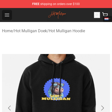
FREE
shipping on orders over $100
Hot Mulligan Shop - Official Hot Mulligan Merchandise S
Open menu
Home
/
Hot Mulligan Doek
/
Hot Mulligan Hoodie