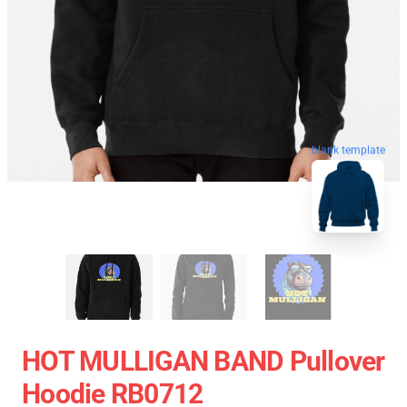
blank template
HOT MULLIGAN BAND Pullover
Hoodie RB0712