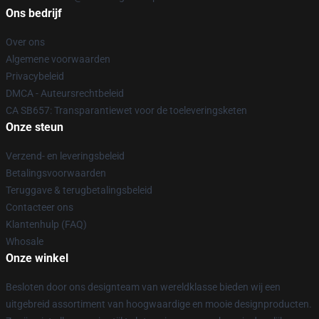
Ons bedrijf
Over ons
Algemene voorwaarden
Privacybeleid
DMCA - Auteursrechtbeleid
CA SB657: Transparantiewet voor de toeleveringsketen
Onze steun
Verzend- en leveringsbeleid
Betalingsvoorwaarden
Teruggave & terugbetalingsbeleid
Contacteer ons
Klantenhulp (FAQ)
Whosale
Onze winkel
Besloten door ons designteam van wereldklasse bieden wij een
uitgebreid assortiment van hoogwaardige en mooie designproducten.