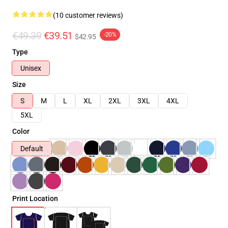
(10 customer reviews)
€49.39
€39.51
-20%
$42.95
Type
Unisex
Size
S
M
L
XL
2XL
3XL
4XL
5XL
Color
Default
Print Location