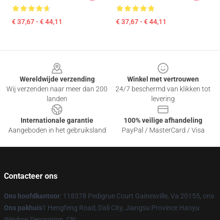
€ 37,67 - € 44,11
€ 37,67 - € 44,11
Footer
Wereldwijde verzending
Winkel met vertrouwen
Wij verzenden naar meer dan 200
24/7 beschermd van klikken tot
landen
levering
Internationale garantie
100% veilige afhandeling
Aangeboden in het gebruiksland
PayPal / MasterCard / Visa
Contacteer ons
Ons hoofdkantoor
: 118378 Pedigrue Court Gainesville, Va 20155, ons
Ons pakhuis
1 Hengfeng Road, Dali City, Jiangsu Province Haoyu
Window Decoration, CN