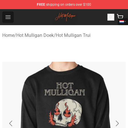
FREE
shipping on orders over $100
Hot Mulligan Shop - Official Hot Mulligan Merchandise S
Open menu
Home
/
Hot Mulligan Doek
/
Hot Mulligan Trui