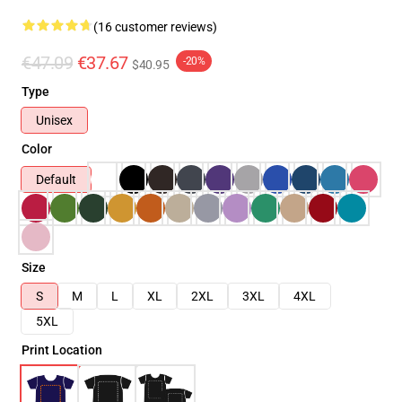
(16 customer reviews)
€47.09
€37.67
-20%
$40.95
Type
Unisex
Color
Default
Size
S
M
L
XL
2XL
3XL
4XL
5XL
Print Location