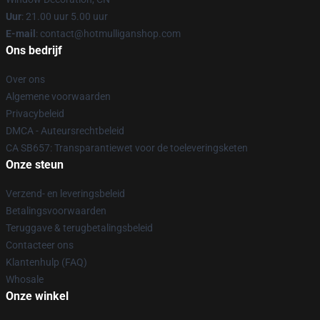
Uur
: 21.00 uur 5.00 uur
E-mail
: contact@hotmulliganshop.com
Ons bedrijf
Over ons
Algemene voorwaarden
Privacybeleid
DMCA - Auteursrechtbeleid
CA SB657: Transparantiewet voor de toeleveringsketen
Onze steun
Verzend- en leveringsbeleid
Betalingsvoorwaarden
Teruggave & terugbetalingsbeleid
Contacteer ons
Klantenhulp (FAQ)
Whosale
Onze winkel