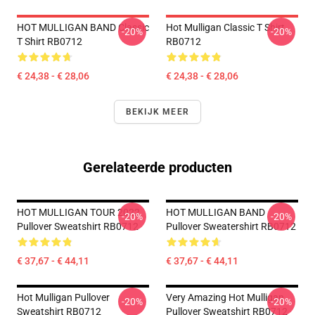
HOT MULLIGAN BAND Classic
Hot Mulligan Classic T Shirt
-20%
-20%
T Shirt RB0712
RB0712
€ 24,38 - € 28,06
€ 24,38 - € 28,06
BEKIJK MEER
Gerelateerde producten
HOT MULLIGAN TOUR 2022
HOT MULLIGAN BAND
-20%
-20%
Pullover Sweatshirt RB0712
Pullover Sweatershirt RB0712
€ 37,67 - € 44,11
€ 37,67 - € 44,11
Hot Mulligan Pullover
Very Amazing Hot Mulligan
-20%
-20%
Sweatshirt RB0712
Pullover Sweatshirt RB0712