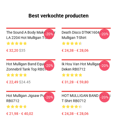
Best verkochte producten
The Sound A Body Makes Tour
Death Disco DTNK1604 Hot
-20%
-20%
LA 2204 Hot Mulligan T-Shirt
Mulligan T-Shirt
€ 32,20
$35
€ 24,38 - € 28,06
Hot Mulligan Band Equip
Ik Hou Van Hot Mulligan Gooi
-20%
-20%
Zonnebril Tank Top RB0712
Deken RB0712
€ 22,49
$24.45
€ 31,28 - € 59,80
Hot Mulligan Jigsaw Puzzle
HOT MULLIGAN BAND Classic
-20%
-20%
RB0712
T Shirt RB0712
€ 21,98 - € 40,02
€ 24,38 - € 28,06