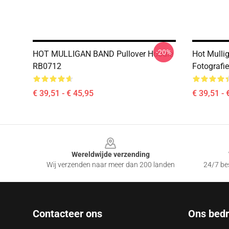
-20%
HOT MULLIGAN BAND Pullover Hoodie
Hot Mulli
RB0712
Fotografi
€ 39,51 - € 45,95
€ 39,51 - 
Footer
Wereldwijde verzending
Wij verzenden naar meer dan 200 landen
24/7 bes
Contacteer ons
Ons bedri