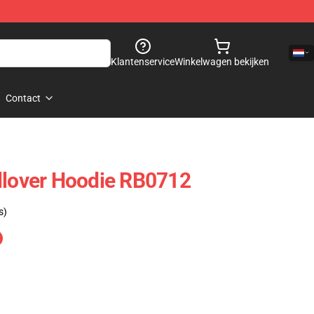
Klantenservice
Winkelwagen bekijken
Contact
llover Hoodie RB0712
s)