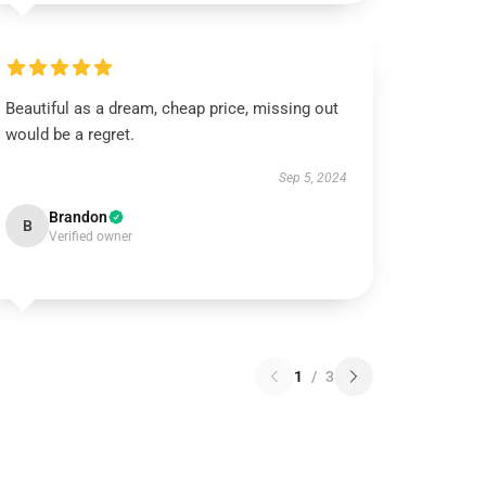
Beautiful as a dream, cheap price, missing out
would be a regret.
Sep 5, 2024
Brandon
B
Verified owner
1
/
3