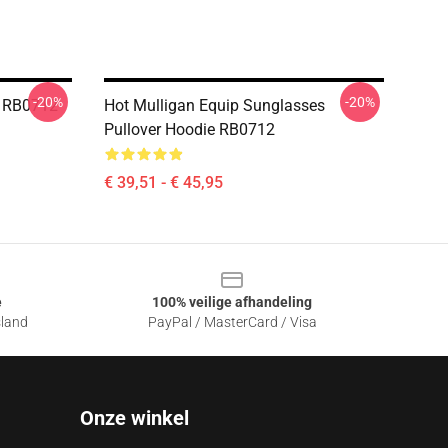
-20%
-20%
e RB0712
Hot Mulligan Equip Sunglasses
Pullover Hoodie RB0712
€ 39,51 - € 45,95
e
100% veilige afhandeling
sland
PayPal / MasterCard / Visa
Onze winkel