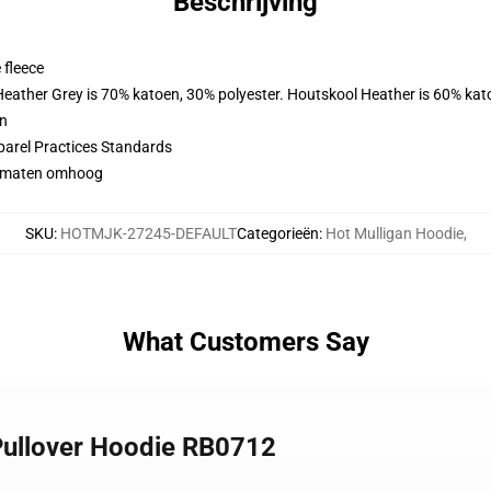
Beschrijving
 fleece
 Heather Grey is 70% katoen, 30% polyester. Houtskool Heather is 60% kat
en
parel Practices Standards
 2 maten omhoog
SKU
:
HOTMJK-27245-DEFAULT
Categorieën
:
Hot Mulligan Hoodie
,
What Customers Say
 Pullover Hoodie RB0712