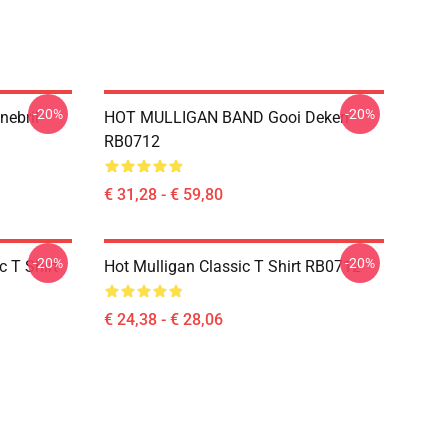
-20%
-20%
nebril
HOT MULLIGAN BAND Gooi Deken
RB0712
€ 31,28 - € 59,80
-20%
-20%
 T Shirt
Hot Mulligan Classic T Shirt RB0712
€ 24,38 - € 28,06