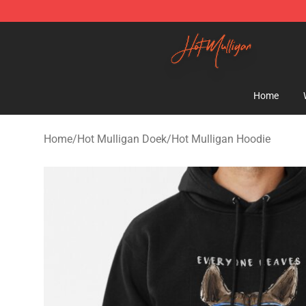
Hot Mulligan Shop - Official Hot Mulligan Merchandise
Home
Home
/
Hot Mulligan Doek
/
Hot Mulligan Hoodie