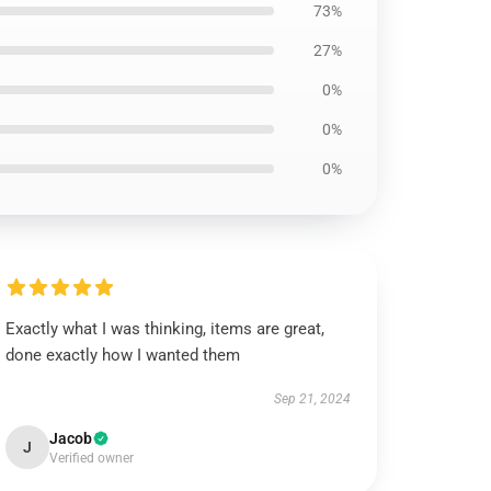
73%
27%
0%
0%
0%
Exactly what I was thinking, items are great,
done exactly how I wanted them
Sep 21, 2024
Jacob
J
Verified owner