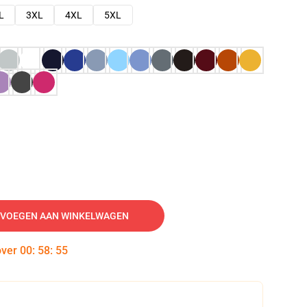
L
3XL
4XL
5XL
VOEGEN AAN WINKELWAGEN
over
00
:
58
:
54