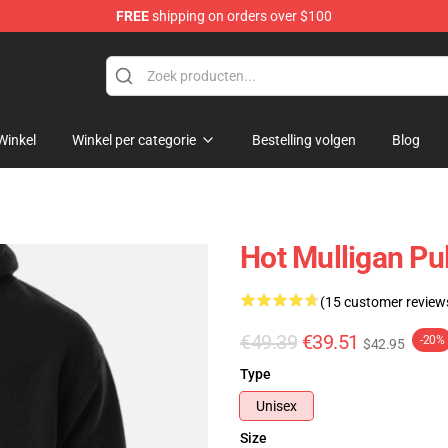
FREE
shipping on orders over $100
 Store
Winkel
Winkel per categorie
Bestelling volgen
Blog
Hot Mulligan Pu
(15 customer review
€49.39
€39.51
-20%
$42.95
Type
Unisex
Size