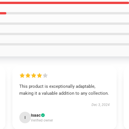
This product is exceptionally adaptable,
making it a valuable addition to any collection.
Dec 3, 2024
Isaac
I
Verified owner