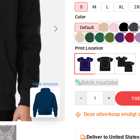
S
M
L
XL
2X
Color
Default
Print Location
Bekijk maattabel
blank template
Quantity
TOE
Deze uitverkoop eindigt 
Deliver to United States