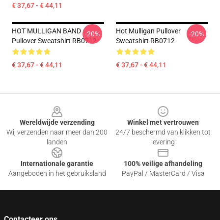
€ 37,67 - € 44,11
HOT MULLIGAN BAND
Hot Mulligan Pullover
-20%
-20%
Pullover Sweatshirt RB0712
Sweatshirt RB0712
€ 37,67 - € 44,11
€ 37,67 - € 44,11
Footer
Wereldwijde verzending
Winkel met vertrouwen
Wij verzenden naar meer dan 200
24/7 beschermd van klikken tot
landen
levering
Internationale garantie
100% veilige afhandeling
Aangeboden in het gebruiksland
PayPal / MasterCard / Visa
Contacteer ons