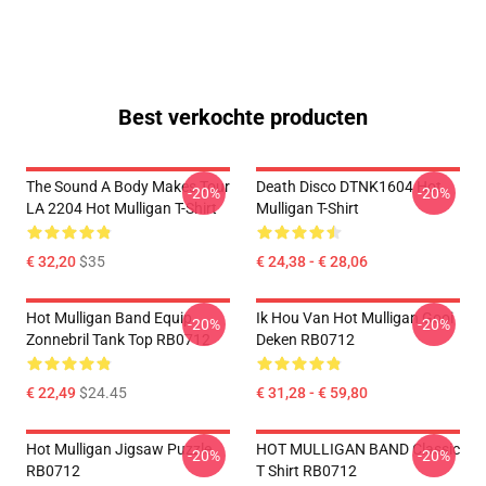
Best verkochte producten
The Sound A Body Makes Tour
Death Disco DTNK1604 Hot
-20%
-20%
LA 2204 Hot Mulligan T-Shirt
Mulligan T-Shirt
€ 32,20
$35
€ 24,38 - € 28,06
Hot Mulligan Band Equip
Ik Hou Van Hot Mulligan Gooi
-20%
-20%
Zonnebril Tank Top RB0712
Deken RB0712
€ 22,49
$24.45
€ 31,28 - € 59,80
Hot Mulligan Jigsaw Puzzle
HOT MULLIGAN BAND Classic
-20%
-20%
RB0712
T Shirt RB0712