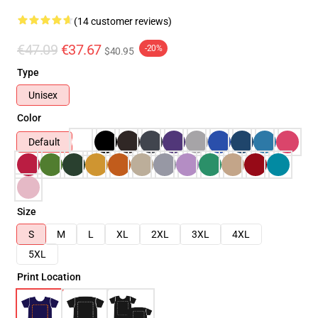
(14 customer reviews)
€47.09
€37.67
-20%
$40.95
Type
Unisex
Color
Default
Size
S
M
L
XL
2XL
3XL
4XL
5XL
Print Location