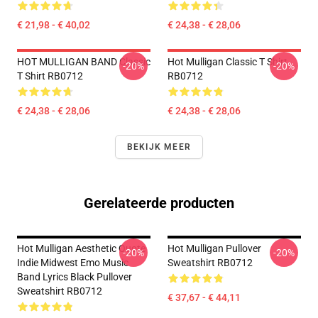
€ 21,98 - € 40,02
€ 24,38 - € 28,06
HOT MULLIGAN BAND Classic
Hot Mulligan Classic T Shirt
-20%
-20%
T Shirt RB0712
RB0712
€ 24,38 - € 28,06
€ 24,38 - € 28,06
BEKIJK MEER
Gerelateerde producten
Hot Mulligan Aesthetic Quote
Hot Mulligan Pullover
-20%
-20%
Indie Midwest Emo Music
Sweatshirt RB0712
Band Lyrics Black Pullover
Sweatshirt RB0712
€ 37,67 - € 44,11