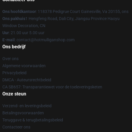
Ons hoofdkantoor
: 118378 Pedigrue Court Gainesville, Va 20155, ons
Ons pakhuis
1 Hengfeng Road, Dali City, Jiangsu Province Haoyu
Window Decoration, CN
Uur
: 21.00 uur 5.00 uur
E-mail
: contact@hotmulliganshop.com
Ons bedrijf
Over ons
Algemene voorwaarden
Privacybeleid
DMCA - Auteursrechtbeleid
CA SB657: Transparantiewet voor de toeleveringsketen
Onze steun
Verzend- en leveringsbeleid
Betalingsvoorwaarden
Teruggave & terugbetalingsbeleid
Contacteer ons