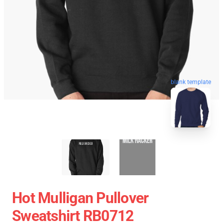
blank template
Hot Mulligan Pullover
Sweatshirt RB0712