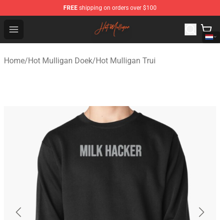
FREE
shipping on orders over $100
Hot Mulligan Shop - Official Hot Mulligan Merchandise S
Open menu
Home
/
Hot Mulligan Doek
/
Hot Mulligan Trui