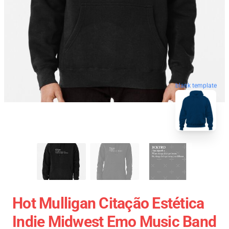
blank template
Hot Mulligan Citação Estética
Indie Midwest Emo Music Band