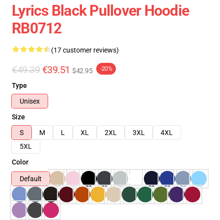
Lyrics Black Pullover Hoodie
RB0712
(17 customer reviews)
€49.39
€39.51
-20%
$42.95
Type
Unisex
Size
S
M
L
XL
2XL
3XL
4XL
5XL
Color
Default