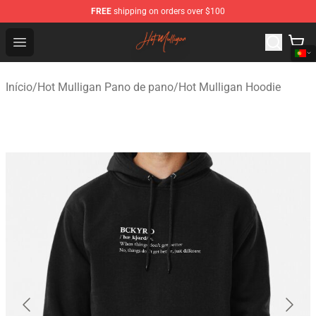
FREE
shipping on orders over $100
Hot Mulligan Shop - Official Hot Mulligan Merchandise S
Open menu
Início
/
Hot Mulligan Pano de pano
/
Hot Mulligan Hoodie