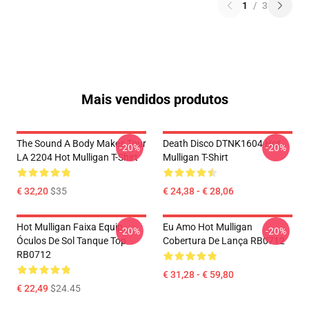
1
/
3
Mais vendidos produtos
The Sound A Body Makes Tour
Death Disco DTNK1604 Hot
-20%
-20%
LA 2204 Hot Mulligan T-Shirt
Mulligan T-Shirt
€ 32,20
$35
€ 24,38 - € 28,06
Hot Mulligan Faixa Equip
Eu Amo Hot Mulligan
-20%
-20%
Óculos De Sol Tanque Top
Cobertura De Lança RB0712
RB0712
€ 31,28 - € 59,80
€ 22,49
$24.45