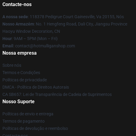
Contacte-nos
A nossa sede
: 118378 Pedigrue Court Gainesville, Va 20155, Nós
Nosso Armazém
: No. 1 Hengfeng Road, Dali City, Jiangsu Province
Haoyu Window Decoration, CN
Hour
: 9AM – 5PM (Mon – Fri)
Email
: contact@hotmulliganshop.com
Nossa empresa
Sobre nós
Termos e Condições
Políticas de privacidade
DMCA - Política de Direitos Autorais
CA SB657: Lei de Transparência de Cadeia de Suprimentos
Nosso Suporte
Políticas de envio e entrega
Termos de pagamento
Políticas de devolução e reembolso
Contacte-nos