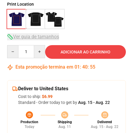
Print Location
Ver guia de tamanhos
Quantity
ADICIONAR AO CARRINHO
Esta promoção termina em
01
:
40
:
54
Deliver to United States
Cost to ship:
$6.99
Standard - Order today to get by
Aug. 15 - Aug. 22
Production
Shipping
Delivered
Today
Aug. 11
Aug. 15 - Aug. 22