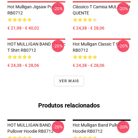
Hot Mulligan Jigsaw Puzzle
Clássico T Camisa MULLIGAN
-20%
-20%
RB0712
QUENTE
€ 21,98 - € 40,02
€ 24,38 - € 28,06
HOT MULLIGAN BAND Classic
Hot Mulligan Classic T Shirt
-20%
-20%
T Shirt RB0712
RB0712
€ 24,38 - € 28,06
€ 24,38 - € 28,06
VER MAIS
Produtos relacionados
HOT MULLIGAN BAND
Hot Mulligan Band Pullover
-20%
-20%
Pullover Hoodie RB0712
Hoodie RB0712