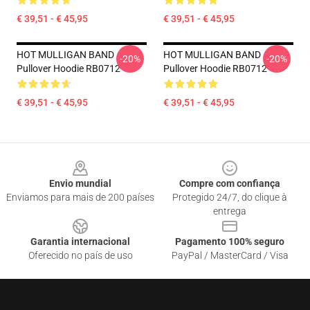
€ 39,51 - € 45,95
€ 39,51 - € 45,95
HOT MULLIGAN BAND
HOT MULLIGAN BAND
-20%
-20%
Pullover Hoodie RB0712
Pullover Hoodie RB0712
€ 39,51 - € 45,95
€ 39,51 - € 45,95
Footer
Envio mundial
Compre com confiança
Enviamos para mais de 200 países
Protegido 24/7, do clique à
entrega
Garantia internacional
Pagamento 100% seguro
Oferecido no país de uso
PayPal / MasterCard / Visa