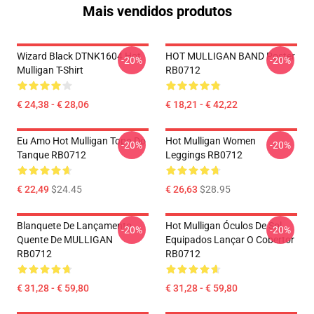
Mais vendidos produtos
Wizard Black DTNK1604 Hot
HOT MULLIGAN BAND Poster
-20%
-20%
Mulligan T-Shirt
RB0712
€ 24,38 - € 28,06
€ 18,21 - € 42,22
Eu Amo Hot Mulligan Topo Do
Hot Mulligan Women
-20%
-20%
Tanque RB0712
Leggings RB0712
€ 22,49
$24.45
€ 26,63
$28.95
Blanquete De Lançamento
Hot Mulligan Óculos De Sol
-20%
-20%
Quente De MULLIGAN
Equipados Lançar O Cobertor
RB0712
RB0712
€ 31,28 - € 59,80
€ 31,28 - € 59,80