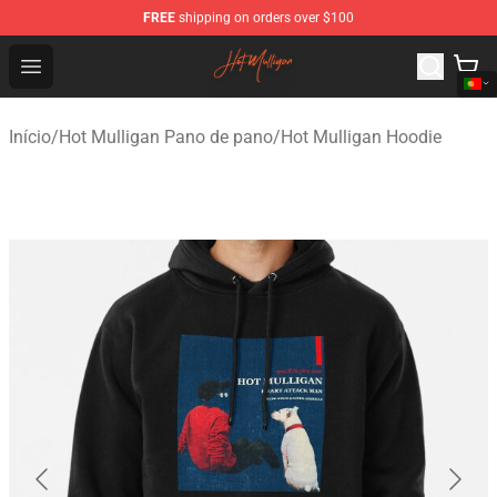
FREE
shipping on orders over $100
Hot Mulligan Shop - Official Hot Mulligan Merchandise S
Open menu
Início
/
Hot Mulligan Pano de pano
/
Hot Mulligan Hoodie