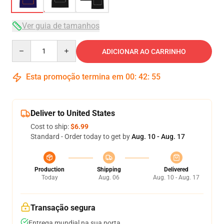
Ver guia de tamanhos
Quantity
ADICIONAR AO CARRINHO
Esta promoção termina em
00
:
42
:
54
Deliver to United States
Cost to ship:
$6.99
Standard - Order today to get by
Aug. 10 - Aug. 17
Production
Shipping
Delivered
Today
Aug. 06
Aug. 10 - Aug. 17
Transação segura
Entrega mundial na sua porta