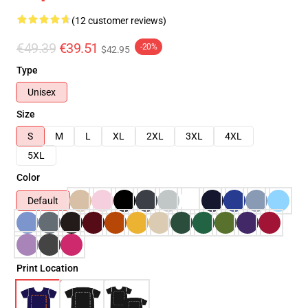
(12 customer reviews)
€49.39
€39.51
-20%
$42.95
Type
Unisex
Size
S
M
L
XL
2XL
3XL
4XL
5XL
Color
Default
Print Location