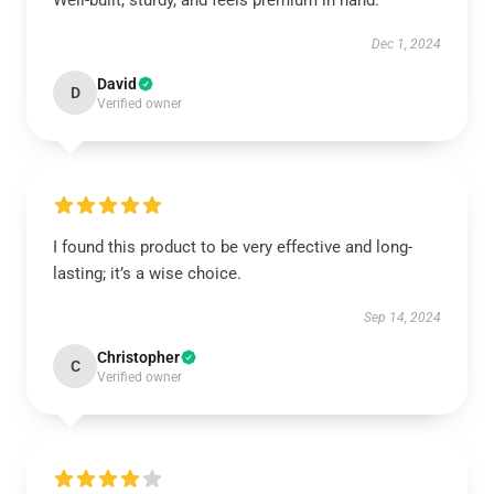
Well-built, sturdy, and feels premium in hand.
Dec 1, 2024
David
D
Verified owner
I found this product to be very effective and long-
lasting; it’s a wise choice.
Sep 14, 2024
Christopher
C
Verified owner