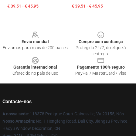
€ 39,51 - € 45,95
€ 39,51 - € 45,95
Footer
Envio mundial
Compre com confiança
Enviamos para mais de 200 países
Protegido 24/7, do clique à
entrega
Garantia internacional
Pagamento 100% seguro
Oferecido no país de uso
PayPal / MasterCard / Visa
Contacte-nos
A nossa sede
: 118378 Pedigrue Court Gainesville, Va 20155, Nós
Nosso Armazém
: No. 1 Hengfeng Road, Dali City, Jiangsu Province
Haoyu Window Decoration, CN
Hour
: 9AM – 5PM (Mon – Fri)