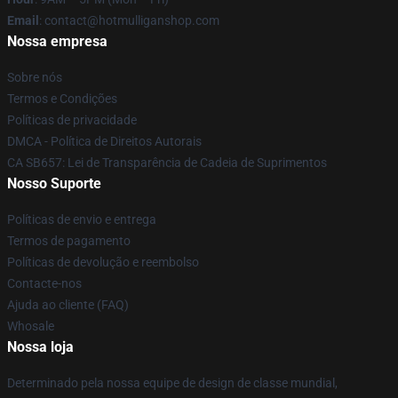
Email
: contact@hotmulliganshop.com
Nossa empresa
Sobre nós
Termos e Condições
Políticas de privacidade
DMCA - Política de Direitos Autorais
CA SB657: Lei de Transparência de Cadeia de Suprimentos
Nosso Suporte
Políticas de envio e entrega
Termos de pagamento
Políticas de devolução e reembolso
Contacte-nos
Ajuda ao cliente (FAQ)
Whosale
Nossa loja
Determinado pela nossa equipe de design de classe mundial,