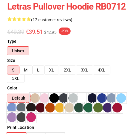
Letras Pullover Hoodie RB0712
(12 customer reviews)
€49.39
€39.51
-20%
$42.95
Type
Unisex
Size
S
M
L
XL
2XL
3XL
4XL
5XL
Color
Default
Print Location