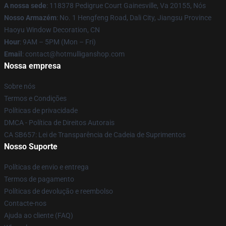
A nossa sede
: 118378 Pedigrue Court Gainesville, Va 20155, Nós
Nosso Armazém
: No. 1 Hengfeng Road, Dali City, Jiangsu Province
Haoyu Window Decoration, CN
Hour
: 9AM – 5PM (Mon – Fri)
Email
: contact@hotmulliganshop.com
Nossa empresa
Sobre nós
Termos e Condições
Políticas de privacidade
DMCA - Política de Direitos Autorais
CA SB657: Lei de Transparência de Cadeia de Suprimentos
Nosso Suporte
Políticas de envio e entrega
Termos de pagamento
Políticas de devolução e reembolso
Contacte-nos
Ajuda ao cliente (FAQ)