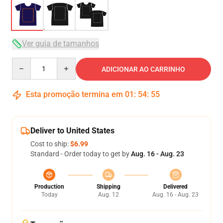
Ver guia de tamanhos
Quantity
ADICIONAR AO CARRINHO
Esta promoção termina em
01
:
54
:
54
Deliver to United States
Cost to ship:
$6.99
Standard - Order today to get by
Aug. 16 - Aug. 23
Production
Shipping
Delivered
Today
Aug. 12
Aug. 16 - Aug. 23