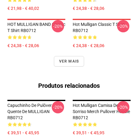
€ 21,98 - € 40,02
€ 24,38 - € 28,06
HOT MULLIGAN BAND Classic
Hot Mulligan Classic T Shirt
-20%
-20%
T Shirt RB0712
RB0712
€ 24,38 - € 28,06
€ 24,38 - € 28,06
VER MAIS
Produtos relacionados
Capuchinho De Pulôver
Hot Mulligan Camisa De
-20%
-20%
Quente De MULLIGAN
Sorriso Merch Pullover Hoodie
RB0712
RB0712
€ 39,51 - € 45,95
€ 39,51 - € 45,95