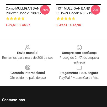
Como MULLIGAN BAND
HOT MULLIGAN BAND
-20%
-20%
Pullover Hoodie RB0712
Pullover Hoodie RB0712
€ 39,51 - € 45,95
€ 39,51 - € 45,95
Footer
Envio mundial
Compre com confiança
Enviamos para mais de 200 países
Protegido 24/7, do clique à
entrega
Garantia internacional
Pagamento 100% seguro
Oferecido no país de uso
PayPal / MasterCard / Visa
Contacte-nos