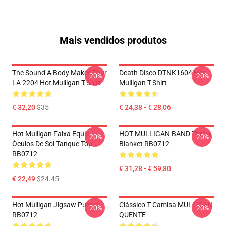
Mais vendidos produtos
The Sound A Body Makes Tour
Death Disco DTNK1604 Hot
-20%
-20%
LA 2204 Hot Mulligan T-Shirt
Mulligan T-Shirt
€ 32,20
$35
€ 24,38 - € 28,06
Hot Mulligan Faixa Equip
HOT MULLIGAN BAND Throw
-20%
-20%
Óculos De Sol Tanque Top
Blanket RB0712
RB0712
€ 31,28 - € 59,80
€ 22,49
$24.45
Hot Mulligan Jigsaw Puzzle
Clássico T Camisa MULLIGAN
-20%
-20%
RB0712
QUENTE