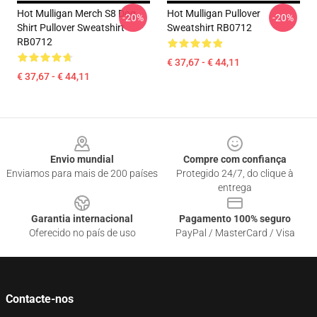
Hot Mulligan Merch S8 Dog
Hot Mulligan Pullover
-20%
-20%
Shirt Pullover Sweatshirt
Sweatshirt RB0712
RB0712
€ 37,67 - € 44,11
€ 37,67 - € 44,11
Footer
Envio mundial
Compre com confiança
Enviamos para mais de 200 países
Protegido 24/7, do clique à
entrega
Garantia internacional
Pagamento 100% seguro
Oferecido no país de uso
PayPal / MasterCard / Visa
Contacte-nos