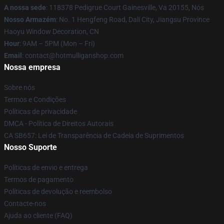
A nossa sede
: 118378 Pedigrue Court Gainesville, Va 20155, Nós
Nosso Armazém
: No. 1 Hengfeng Road, Dali City, Jiangsu Province
Haoyu Window Decoration, CN
Hour
: 9AM – 5PM (Mon – Fri)
Email
: contact@hotmulliganshop.com
Nossa empresa
Sobre nós
Termos e Condições
Políticas de privacidade
DMCA - Política de Direitos Autorais
CA SB657: Lei de Transparência de Cadeia de Suprimentos
Nosso Suporte
Políticas de envio e entrega
Termos de pagamento
Políticas de devolução e reembolso
Contacte-nos
Ajuda ao cliente (FAQ)