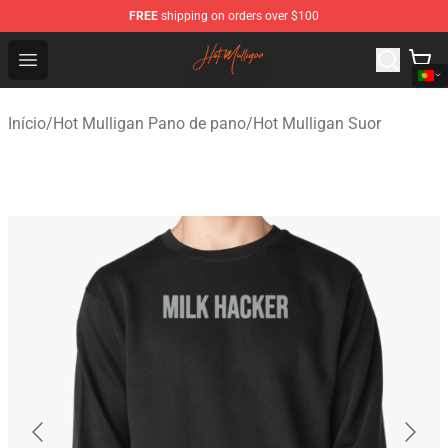
FREE
shipping on orders over $100
Hot Mulligan Shop - Official Hot Mulligan Merchandise S
Open menu
Início
/
Hot Mulligan Pano de pano
/
Hot Mulligan Suor