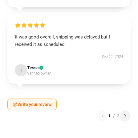
It was good overall, shipping was delayed but I
received it as scheduled.
Sep 11, 2024
Tessa
T
Verified owner
Write your review
1
/
3