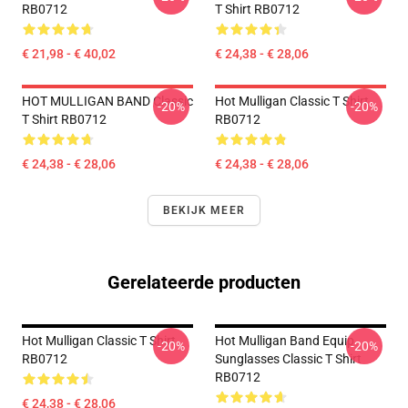
RB0712
T Shirt RB0712
€ 21,98 - € 40,02
€ 24,38 - € 28,06
HOT MULLIGAN BAND Classic
Hot Mulligan Classic T Shirt
-20%
-20%
T Shirt RB0712
RB0712
€ 24,38 - € 28,06
€ 24,38 - € 28,06
BEKIJK MEER
Gerelateerde producten
Hot Mulligan Classic T Shirt
Hot Mulligan Band Equip
-20%
-20%
RB0712
Sunglasses Classic T Shirt
RB0712
€ 24,38 - € 28,06