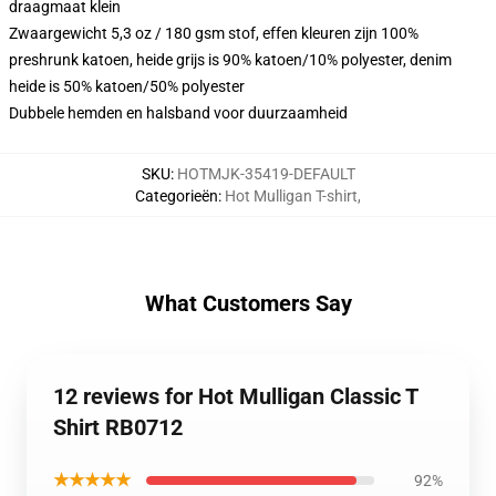
draagmaat klein
Zwaargewicht 5,3 oz / 180 gsm stof, effen kleuren zijn 100%
preshrunk katoen, heide grijs is 90% katoen/10% polyester, denim
heide is 50% katoen/50% polyester
Dubbele hemden en halsband voor duurzaamheid
SKU
:
HOTMJK-35419-DEFAULT
Categorieën
:
Hot Mulligan T-shirt
,
What Customers Say
12 reviews for Hot Mulligan Classic T
Shirt RB0712
★★★★★
92%