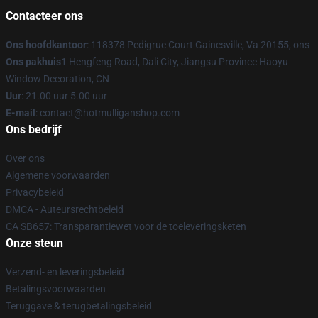
Contacteer ons
Ons hoofdkantoor
: 118378 Pedigrue Court Gainesville, Va 20155, ons
Ons pakhuis
1 Hengfeng Road, Dali City, Jiangsu Province Haoyu
Window Decoration, CN
Uur
: 21.00 uur 5.00 uur
E-mail
: contact@hotmulliganshop.com
Ons bedrijf
Over ons
Algemene voorwaarden
Privacybeleid
DMCA - Auteursrechtbeleid
CA SB657: Transparantiewet voor de toeleveringsketen
Onze steun
Verzend- en leveringsbeleid
Betalingsvoorwaarden
Teruggave & terugbetalingsbeleid