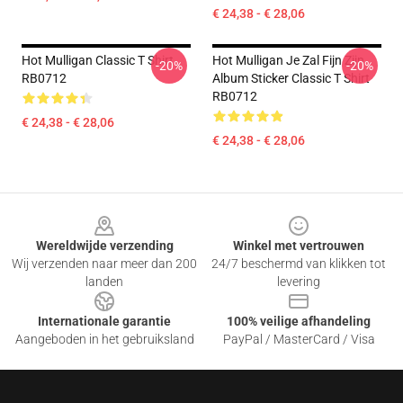
€ 24,38 - € 28,06
Hot Mulligan Classic T Shirt
Hot Mulligan Je Zal Fijn Zijn
-20%
-20%
RB0712
Album Sticker Classic T Shirt
RB0712
€ 24,38 - € 28,06
€ 24,38 - € 28,06
Footer
Wereldwijde verzending
Winkel met vertrouwen
Wij verzenden naar meer dan 200
24/7 beschermd van klikken tot
landen
levering
Internationale garantie
100% veilige afhandeling
Aangeboden in het gebruiksland
PayPal / MasterCard / Visa