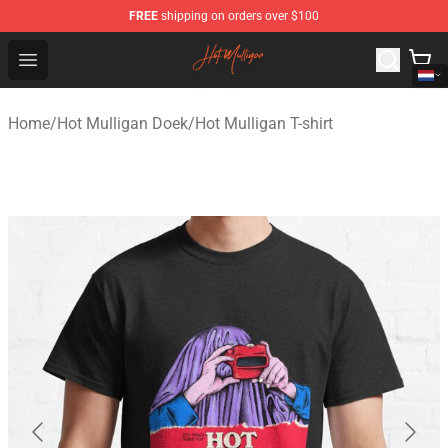
FREE
shipping on orders over $100
Hot Mulligan Shop - Official Hot Mulligan Merchandise S
Open menu
Home
/
Hot Mulligan Doek
/
Hot Mulligan T-shirt