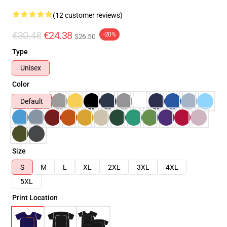
(12 customer reviews)
€30.48
€24.38
-20%
$26.50
Type
Unisex
Color
Default
Size
S
M
L
XL
2XL
3XL
4XL
5XL
Print Location