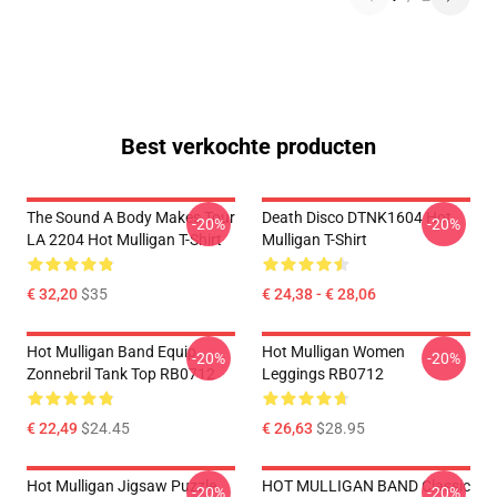
Best verkochte producten
The Sound A Body Makes Tour
Death Disco DTNK1604 Hot
-20%
-20%
LA 2204 Hot Mulligan T-Shirt
Mulligan T-Shirt
€ 32,20
$35
€ 24,38 - € 28,06
Hot Mulligan Band Equip
Hot Mulligan Women
-20%
-20%
Zonnebril Tank Top RB0712
Leggings RB0712
€ 22,49
$24.45
€ 26,63
$28.95
Hot Mulligan Jigsaw Puzzle
HOT MULLIGAN BAND Classic
-20%
-20%