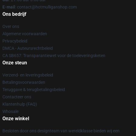
E-mail
: contact@hotmulliganshop.com
Ons bedrijf
Over ons
Algemene voorwaarden
Privacybeleid
DMCA - Auteursrechtbeleid
CA SB657: Transparantiewet voor de toeleveringsketen
Onze steun
Verzend- en leveringsbeleid
Betalingsvoorwaarden
Teruggave & terugbetalingsbeleid
Contacteer ons
Klantenhulp (FAQ)
Whosale
Onze winkel
Besloten door ons designteam van wereldklasse bieden wij een