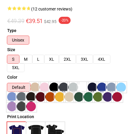
(12 customer reviews)
€49.39
€39.51
-20%
$42.95
Type
Unisex
Size
S
M
L
XL
2XL
3XL
4XL
5XL
Color
Default
Print Location