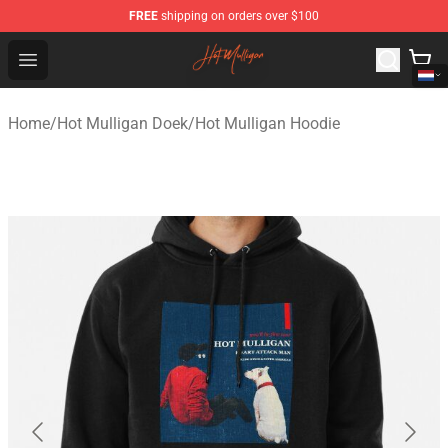
FREE
shipping on orders over $100
Hot Mulligan Shop - Official Hot Mulligan Merchandise S
Open menu
Home
/
Hot Mulligan Doek
/
Hot Mulligan Hoodie