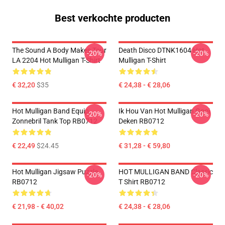
Best verkochte producten
The Sound A Body Makes Tour
Death Disco DTNK1604 Hot
-20%
-20%
LA 2204 Hot Mulligan T-Shirt
Mulligan T-Shirt
€ 32,20
$35
€ 24,38 - € 28,06
Hot Mulligan Band Equip
Ik Hou Van Hot Mulligan Gooi
-20%
-20%
Zonnebril Tank Top RB0712
Deken RB0712
€ 22,49
$24.45
€ 31,28 - € 59,80
Hot Mulligan Jigsaw Puzzle
HOT MULLIGAN BAND Classic
-20%
-20%
RB0712
T Shirt RB0712
€ 21,98 - € 40,02
€ 24,38 - € 28,06