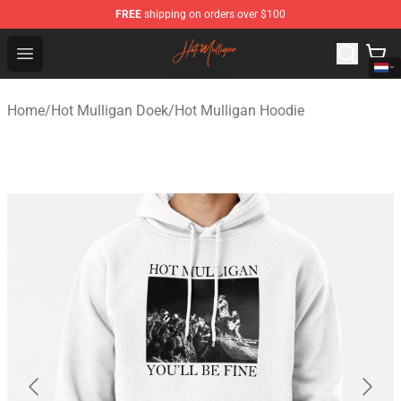
FREE
shipping on orders over $100
Hot Mulligan Shop - Official Hot Mulligan Merchandise S
Open menu
Home
/
Hot Mulligan Doek
/
Hot Mulligan Hoodie