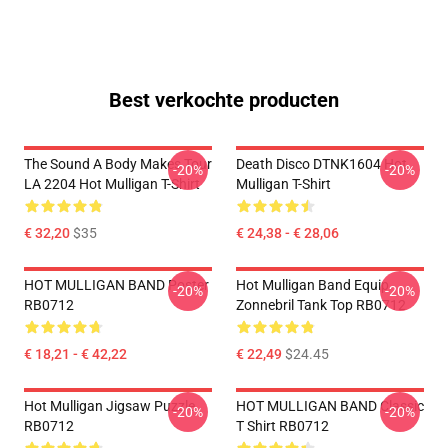
Best verkochte producten
The Sound A Body Makes Tour
Death Disco DTNK1604 Hot
-20%
-20%
LA 2204 Hot Mulligan T-Shirt
Mulligan T-Shirt
€ 32,20
$35
€ 24,38 - € 28,06
HOT MULLIGAN BAND Poster
Hot Mulligan Band Equip
-20%
-20%
RB0712
Zonnebril Tank Top RB0712
€ 18,21 - € 42,22
€ 22,49
$24.45
Hot Mulligan Jigsaw Puzzle
HOT MULLIGAN BAND Classic
-20%
-20%
RB0712
T Shirt RB0712