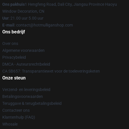
Ons pakhuis
1 Hengfeng Road, Dali City, Jiangsu Province Haoyu
Window Decoration, CN
Uur
: 21.00 uur 5.00 uur
E-mail
: contact@hotmulliganshop.com
Ons bedrijf
Over ons
Algemene voorwaarden
Privacybeleid
DMCA - Auteursrechtbeleid
CA SB657: Transparantiewet voor de toeleveringsketen
Onze steun
Verzend- en leveringsbeleid
Betalingsvoorwaarden
Teruggave & terugbetalingsbeleid
Contacteer ons
Klantenhulp (FAQ)
Whosale