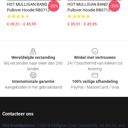
HOT MULLIGAN BAND
HOT MULLIGAN BAND
-20%
-20%
Pullover Hoodie RB0712
Pullover Hoodie RB0712
€ 39,51 - € 45,95
€ 39,51 - € 45,95
Footer
Wereldwijde verzending
Winkel met vertrouwen
Wij verzenden naar meer dan 200
24/7 beschermd van klikken tot
landen
levering
Internationale garantie
100% veilige afhandeling
Aangeboden in het gebruiksland
PayPal / MasterCard / Visa
Contacteer ons
Ons hoofdkantoor
: 118378 Pedigrue Court Gainesville, Va 20155, ons