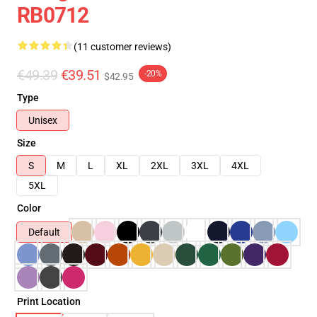
RB0712
(11 customer reviews)
€49.39
€39.51
-20%
$42.95
Type
Unisex
Size
S
M
L
XL
2XL
3XL
4XL
5XL
Color
Default
Print Location