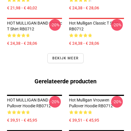
€ 21,98 - € 40,02
€ 24,38 - € 28,06
HOT MULLIGAN BAND Classic
Hot Mulligan Classic T Shirt
-20%
-20%
T Shirt RB0712
RB0712
€ 24,38 - € 28,06
€ 24,38 - € 28,06
BEKIJK MEER
Gerelateerde producten
HOT MULLIGAN BAND
Hot Mulligan Vrouwen
-20%
-20%
Pullover Hoodie RB0712
Pullover Hoodie RB0712
€ 39,51 - € 45,95
€ 39,51 - € 45,95