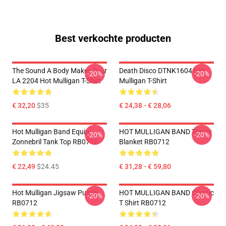
Best verkochte producten
The Sound A Body Makes Tour
Death Disco DTNK1604 Hot
-20%
-20%
LA 2204 Hot Mulligan T-Shirt
Mulligan T-Shirt
€ 32,20
$35
€ 24,38 - € 28,06
Hot Mulligan Band Equip
HOT MULLIGAN BAND Throw
-20%
-20%
Zonnebril Tank Top RB0712
Blanket RB0712
€ 22,49
$24.45
€ 31,28 - € 59,80
Hot Mulligan Jigsaw Puzzle
HOT MULLIGAN BAND Classic
-20%
-20%
RB0712
T Shirt RB0712