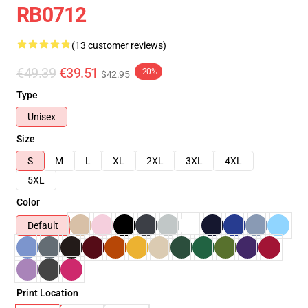
RB0712
(13 customer reviews)
€49.39
€39.51
-20%
$42.95
Type
Unisex
Size
S
M
L
XL
2XL
3XL
4XL
5XL
Color
Default
Print Location