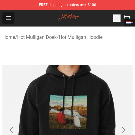
FREE
shipping on orders over $100
Hot Mulligan Shop - Official Hot Mulligan Merchandise S
Open menu
Home
/
Hot Mulligan Doek
/
Hot Mulligan Hoodie