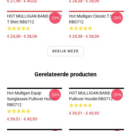
€ 21,98 - € 40,02
€ 24,38 - € 28,06
HOT MULLIGAN BAND Classic
Hot Mulligan Classic T Shirt
-20%
-20%
T Shirt RB0712
RB0712
€ 24,38 - € 28,06
€ 24,38 - € 28,06
BEKIJK MEER
Gerelateerde producten
Hot Mulligan Equip
HOT MULLIGAN BAND
-20%
-20%
Sunglasses Pullover Hoodie
Pullover Hoodie RB0712
RB0712
€ 39,51 - € 45,95
€ 39,51 - € 45,95