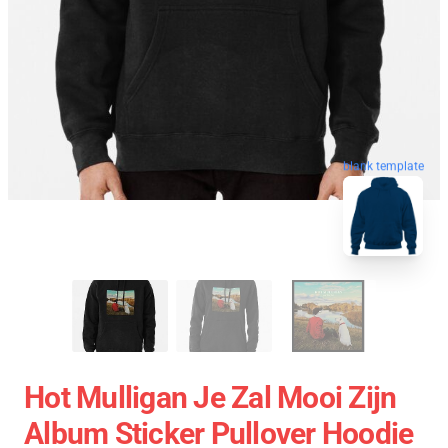
blank template
Hot Mulligan Je Zal Mooi Zijn
Album Sticker Pullover Hoodie