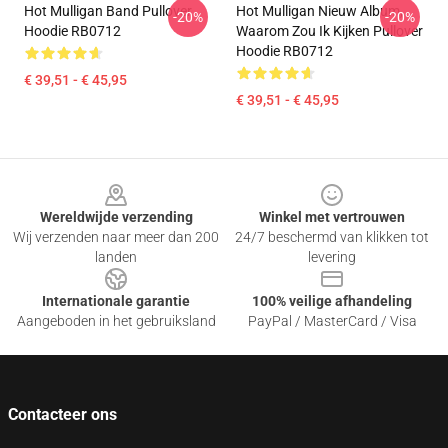
Hot Mulligan Band Pullover
Hot Mulligan Nieuw Album,
-20%
-20%
Hoodie RB0712
Waarom Zou Ik Kijken Pullover
Hoodie RB0712
€ 39,51 - € 45,95
€ 39,51 - € 45,95
Footer
Wereldwijde verzending
Winkel met vertrouwen
Wij verzenden naar meer dan 200
24/7 beschermd van klikken tot
landen
levering
Internationale garantie
100% veilige afhandeling
Aangeboden in het gebruiksland
PayPal / MasterCard / Visa
Contacteer ons