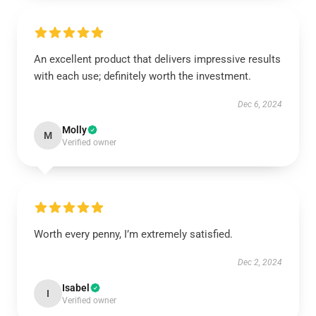
An excellent product that delivers impressive results
with each use; definitely worth the investment.
Dec 6, 2024
Molly
M
Verified owner
Worth every penny, I’m extremely satisfied.
Dec 2, 2024
Isabel
I
Verified owner