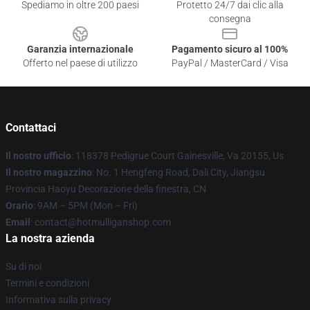
Spediamo in oltre 200 paesi
Protetto 24/7 dai clic alla
consegna
Garanzia internazionale
Pagamento sicuro al 100%
Offerto nel paese di utilizzo
PayPal / MasterCard / Visa
Contattaci
Il nostro ufficio
: 118378 Pedigrue Court Gainesville, Va 20155, Us
Il nostro magazzino
: No. 1 Hengfeng Road, Dali City, Jiangsu
Provincia Haoyu Decorazione della finestra, CN
Orario
: 9AM – 5PM (Mon – Fri)
Email
: contact@hotmulliganshop.com
La nostra azienda
Su di noi
Termini e condizioni
Informativa sulla privacy