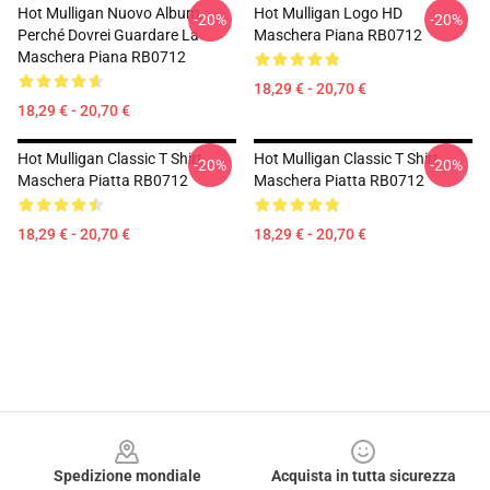
Hot Mulligan Nuovo Album,
Hot Mulligan Logo HD
-20%
-20%
Perché Dovrei Guardare La
Maschera Piana RB0712
Maschera Piana RB0712
18,29 € - 20,70 €
18,29 € - 20,70 €
Hot Mulligan Classic T Shirt
Hot Mulligan Classic T Shirt
-20%
-20%
Maschera Piatta RB0712
Maschera Piatta RB0712
18,29 € - 20,70 €
18,29 € - 20,70 €
Footer
Spedizione mondiale
Acquista in tutta sicurezza