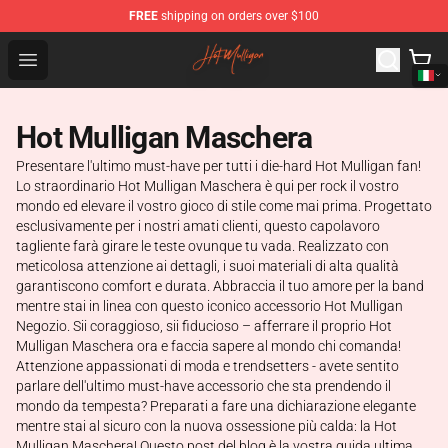
FREE
shipping on orders over $100
Hot Mulligan Shop - Official Hot Mulligan Merchandise S
Open menu
Hot Mulligan Maschera
Presentare l'ultimo must-have per tutti i die-hard Hot Mulligan fan!
Lo straordinario Hot Mulligan Maschera è qui per rock il vostro
mondo ed elevare il vostro gioco di stile come mai prima. Progettato
esclusivamente per i nostri amati clienti, questo capolavoro
tagliente farà girare le teste ovunque tu vada. Realizzato con
meticolosa attenzione ai dettagli, i suoi materiali di alta qualità
garantiscono comfort e durata. Abbraccia il tuo amore per la band
mentre stai in linea con questo iconico accessorio Hot Mulligan
Negozio. Sii coraggioso, sii fiducioso – afferrare il proprio Hot
Mulligan Maschera ora e faccia sapere al mondo chi comanda!
Attenzione appassionati di moda e trendsetters - avete sentito
parlare dell'ultimo must-have accessorio che sta prendendo il
mondo da tempesta? Preparati a fare una dichiarazione elegante
mentre stai al sicuro con la nuova ossessione più calda: la Hot
Mulligan Maschera! Questo post del blog è la vostra guida ultima