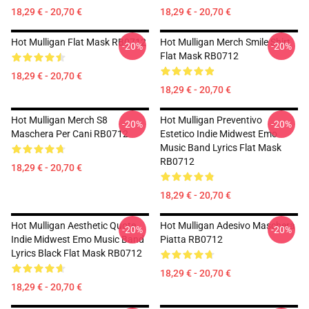
18,29 € - 20,70 €
18,29 € - 20,70 €
Hot Mulligan Flat Mask RB0712
Hot Mulligan Merch Smile Shirt
-20%
-20%
Flat Mask RB0712
18,29 € - 20,70 €
18,29 € - 20,70 €
Hot Mulligan Merch S8
Hot Mulligan Preventivo
-20%
-20%
Maschera Per Cani RB0712
Estetico Indie Midwest Emo
Music Band Lyrics Flat Mask
RB0712
18,29 € - 20,70 €
18,29 € - 20,70 €
Hot Mulligan Aesthetic Quote
Hot Mulligan Adesivo Maschera
-20%
-20%
Indie Midwest Emo Music Band
Piatta RB0712
Lyrics Black Flat Mask RB0712
18,29 € - 20,70 €
18,29 € - 20,70 €