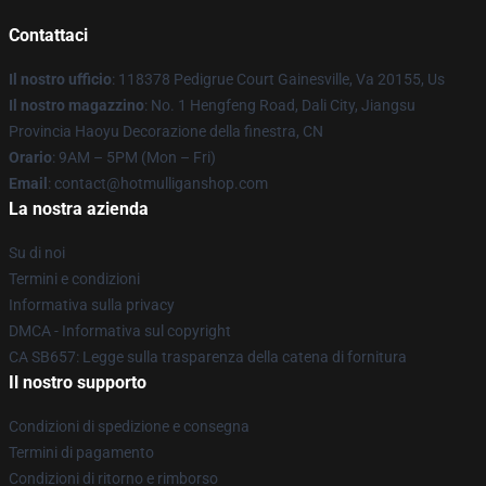
Contattaci
Il nostro ufficio
: 118378 Pedigrue Court Gainesville, Va 20155, Us
Il nostro magazzino
: No. 1 Hengfeng Road, Dali City, Jiangsu
Provincia Haoyu Decorazione della finestra, CN
Orario
: 9AM – 5PM (Mon – Fri)
Email
: contact@hotmulliganshop.com
La nostra azienda
Su di noi
Termini e condizioni
Informativa sulla privacy
DMCA - Informativa sul copyright
CA SB657: Legge sulla trasparenza della catena di fornitura
Il nostro supporto
Condizioni di spedizione e consegna
Termini di pagamento
Condizioni di ritorno e rimborso