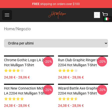
FREE
shipping on orders over $100
Hot Mulligan Shop - Official Hot Mulligan Merchandise S
Open menu
Home
/
Negozio
Chrome Gothic Logo LA 2204
Run Club Graphic Ringer LA
-20%
-20%
Hot Mulligan T-Shirt
2204 Hot Mulligan T-Shirt
24,38 € - 28,06 €
24,38 € - 28,06 €
Hot New Connection Michigan
Wizard Battle Axe Graphic LA
-20%
-20%
LA 2204 Hot Mulligan T-Shirt
2204 Hot Mulligan T-Shirt
24,38 € - 28,06 €
24,38 € - 28,06 €