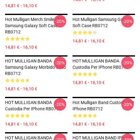
14,81 € - 16,10 €
Hot Mulligan Merch Smile Shirt
Hot Mulligan Samsung Galaxy
-20%
-20%
Samsung Galaxy Soft Case
Soft Case RB0712
RB0712
14,81 € - 16,10 €
14,81 € - 16,10 €
HOT MULLIGAN BANDA
HOT MULLIGAN BANDA
-20%
-20%
Samsung Galaxy Morbido Caso
Custodia Per IPhone RB0712
RB0712
14,81 € - 16,10 €
14,81 € - 16,10 €
HOT MULLIGAN BANDA
Hot Mulligan Band Custodia Per
-20%
-20%
Custodia Per IPhone RB0712
IPhone RB0712
14,81 € - 16,10 €
14,81 € - 16,10 €
HOT MULLIGAN BANDA
HOT MULLIGAN BAND IPhone
-20%
-20%