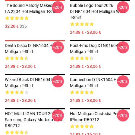
The Sound A Body Makes Tour
Bubble Logo Tour 2026
-20%
-20%
LA 2204 Hot Mulligan T-Shirt
DTNK1604 Hot Mulligan Wash
T-Shirt
32,20 €
$35
24,38 € - 28,06 €
Death Disco DTNK1604 Hot
Post-Emo Dog DTNK1604 Hot
-20%
-20%
Mulligan T-Shirt
Mulligan T-Shirt
24,38 € - 28,06 €
24,38 € - 28,06 €
Wizard Black DTNK1604 Hot
Connection DTNK1604 Hot
-20%
-20%
Mulligan T-Shirt
Mulligan T-Shirt
24,38 € - 28,06 €
24,38 € - 28,06 €
HOT MULLIGAN TOUR 2022
Hot Mulligan Custodia Per
-20%
-20%
Samsung Galaxy Morbido Caso
IPhone RB0712
RB0712
14,81 € - 16,10 €