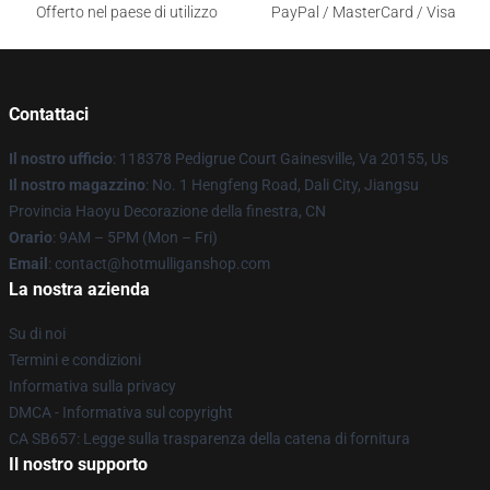
Offerto nel paese di utilizzo
PayPal / MasterCard / Visa
Contattaci
Il nostro ufficio
: 118378 Pedigrue Court Gainesville, Va 20155, Us
Il nostro magazzino
: No. 1 Hengfeng Road, Dali City, Jiangsu
Provincia Haoyu Decorazione della finestra, CN
Orario
: 9AM – 5PM (Mon – Fri)
Email
: contact@hotmulliganshop.com
La nostra azienda
Su di noi
Termini e condizioni
Informativa sulla privacy
DMCA - Informativa sul copyright
CA SB657: Legge sulla trasparenza della catena di fornitura
Il nostro supporto