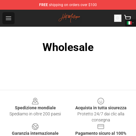
FREE
shipping on orders over $100
Hot Mulligan Shop - Official Hot Mulligan Merchandise S
Open menu
Wholesale
Footer
Spedizione mondiale
Acquista in tutta sicurezza
Spediamo in oltre 200 paesi
Protetto 24/7 dai clic alla
consegna
Garanzia internazionale
Pagamento sicuro al 100%