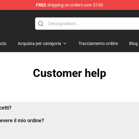
FREE
shipping on orders over $100
 Store
zio
Acquista per categoria
Tracciamento ordine
Blog
Customer help
etti?
evere il mio ordine?