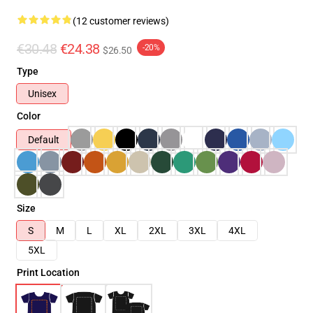
(12 customer reviews)
€30.48
€24.38
-20%
$26.50
Type
Unisex
Color
Default
Size
S
M
L
XL
2XL
3XL
4XL
5XL
Print Location