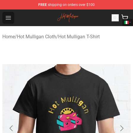
FREE
shipping on orders over $100
Hot Mulligan Shop - Official Hot Mulligan Merchandise S
Open menu
Home
/
Hot Mulligan Cloth
/
Hot Mulligan T-Shirt