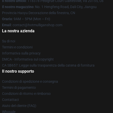
Il nostro ufficio
: 118378 Pedigrue Court Gainesville, Va 20155, Us
Il nostro magazzino
: No. 1 Hengfeng Road, Dali City, Jiangsu
Provincia Haoyu Decorazione della finestra, CN
Orario
: 9AM – 5PM (Mon – Fri)
Email
: contact@hotmulliganshop.com
La nostra azienda
Su di noi
Termini e condizioni
Informativa sulla privacy
DMCA - Informativa sul copyright
CA SB657: Legge sulla trasparenza della catena di fornitura
Il nostro supporto
Condizioni di spedizione e consegna
Termini di pagamento
Condizioni di ritorno e rimborso
Contattaci
Aiuto del cliente (FAQ)
Whosale