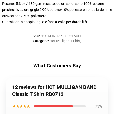
Pesante 5.3 oz / 180 gsm tessuto, colori solidi sono 100% cotone
preshrunk, calore grigio è 90% cotone/10% poliestere, rondella denim è
50% cotone / 50% poliestere
Guarnizioni a doppio taglio e fascia collo per durabilità
SKU
:
HOTMJK-78527-DEFAULT
Categorie
:
Hot Mulligan T-Shirt
,
What Customers Say
12 reviews for HOT MULLIGAN BAND
Classic T Shirt RB0712
★★★★★
75%