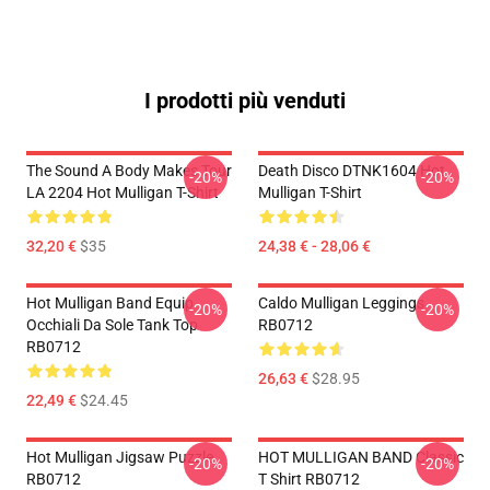
I prodotti più venduti
The Sound A Body Makes Tour
Death Disco DTNK1604 Hot
-20%
-20%
LA 2204 Hot Mulligan T-Shirt
Mulligan T-Shirt
32,20 €
$35
24,38 € - 28,06 €
Hot Mulligan Band Equip
Caldo Mulligan Leggings
-20%
-20%
Occhiali Da Sole Tank Top
RB0712
RB0712
26,63 €
$28.95
22,49 €
$24.45
Hot Mulligan Jigsaw Puzzle
HOT MULLIGAN BAND Classic
-20%
-20%
RB0712
T Shirt RB0712