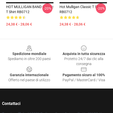
HOT MULLIGAN BAND Classic
Hot Mulligan Classic T Shirt
-20%
-20%
T Shirt RB0712
RB0712
24,38 € - 28,06 €
24,38 € - 28,06 €
Footer
Spedizione mondiale
Acquista in tutta sicurezza
Spediamo in oltre 200 paesi
Protetto 24/7 dai clic alla
consegna
Garanzia internazionale
Pagamento sicuro al 100%
Offerto nel paese di utilizzo
PayPal / MasterCard / Visa
Contattaci