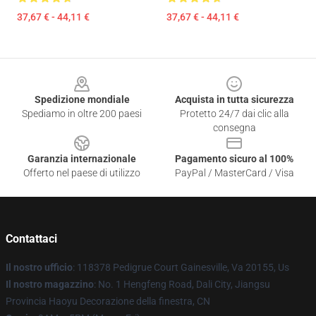
37,67 € - 44,11 €
37,67 € - 44,11 €
Footer
Spedizione mondiale
Acquista in tutta sicurezza
Spediamo in oltre 200 paesi
Protetto 24/7 dai clic alla
consegna
Garanzia internazionale
Pagamento sicuro al 100%
Offerto nel paese di utilizzo
PayPal / MasterCard / Visa
Contattaci
Il nostro ufficio
: 118378 Pedigrue Court Gainesville, Va 20155, Us
Il nostro magazzino
: No. 1 Hengfeng Road, Dali City, Jiangsu
Provincia Haoyu Decorazione della finestra, CN