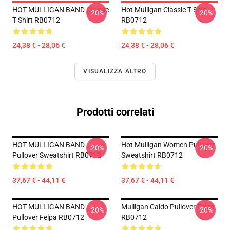
HOT MULLIGAN BAND Classic
Hot Mulligan Classic T Shirt
-20%
-20%
T Shirt RB0712
RB0712
24,38 € - 28,06 €
24,38 € - 28,06 €
VISUALIZZA ALTRO
Prodotti correlati
HOT MULLIGAN BAND
Hot Mulligan Women Pullover
-20%
-20%
Pullover Sweatshirt RB0712
Sweatshirt RB0712
37,67 € - 44,11 €
37,67 € - 44,11 €
HOT MULLIGAN BAND
Mulligan Caldo Pullover Felpa
-20%
-20%
Pullover Felpa RB0712
RB0712