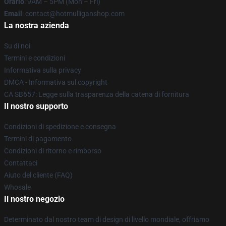
Orario
: 9AM – 5PM (Mon – Fri)
Email
: contact@hotmulliganshop.com
La nostra azienda
Su di noi
Termini e condizioni
Informativa sulla privacy
DMCA - Informativa sul copyright
CA SB657: Legge sulla trasparenza della catena di fornitura
Il nostro supporto
Condizioni di spedizione e consegna
Termini di pagamento
Condizioni di ritorno e rimborso
Contattaci
Aiuto del cliente (FAQ)
Whosale
Il nostro negozio
Determinato dal nostro team di design di livello mondiale, offriamo