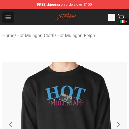
FREE
shipping on orders over $100
Hot Mulligan Shop - Official Hot Mulligan Merchandise S
Open menu
Home
/
Hot Mulligan Cloth
/
Hot Mulligan Felpa