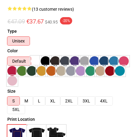
(13 customer reviews)
€47.09
€37.67
-20%
$40.95
Type
Unisex
Color
Default
Size
S
M
L
XL
2XL
3XL
4XL
5XL
Print Location