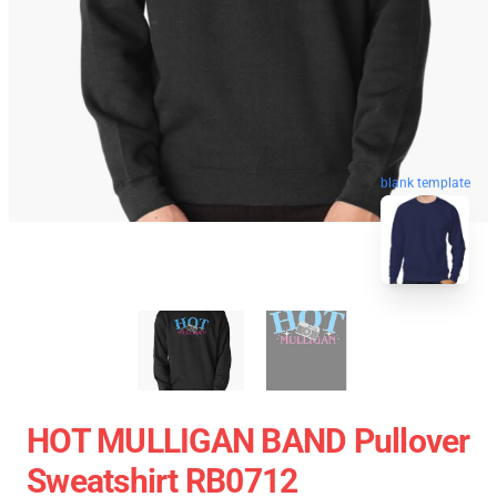
blank template
HOT MULLIGAN BAND Pullover
Sweatshirt RB0712