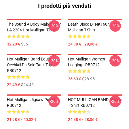
I prodotti più venduti
The Sound A Body Makes Tour
Death Disco DTNK1604 Hot
-20%
-20%
LA 2204 Hot Mulligan T-Shirt
Mulligan T-Shirt
32,20 €
$35
24,38 € - 28,06 €
Hot Mulligan Band Equip
Hot Mulligan Women
-20%
-20%
Occhiali Da Sole Tank Top
Leggings RB0712
RB0712
26,63 €
$28.95
22,49 €
$24.45
Hot Mulligan Jigsaw Puzzle
HOT MULLIGAN BAND Classic
-20%
-20%
RB0712
T Shirt RB0712
21,98 € - 40,02 €
24,38 € - 28,06 €