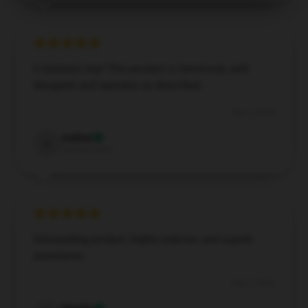
A fantastic buy! This product is functional, well-
designed, and operates as described.
Sep 8, 2024
Joshua
J
Verified owner
Outstanding product, highly endorse, and superb
assistance.
Sep 3, 2024