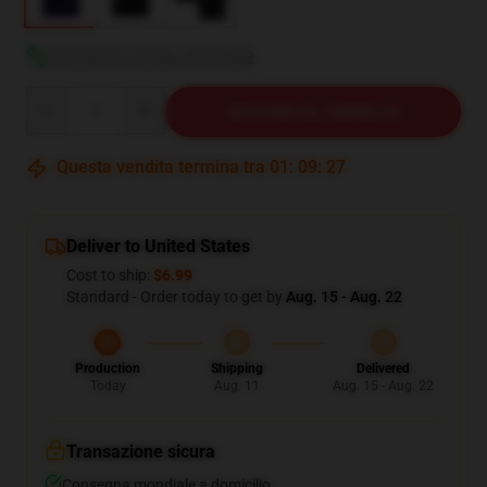
Visualizza guida alle taglie
Quantity
AGGIUNGI AL CARRELLO
Questa vendita termina tra
01
:
09
:
26
Deliver to United States
Cost to ship:
$6.99
Standard - Order today to get by
Aug. 15 - Aug. 22
Production
Shipping
Delivered
Today
Aug. 11
Aug. 15 - Aug. 22
Transazione sicura
Consegna mondiale a domicilio