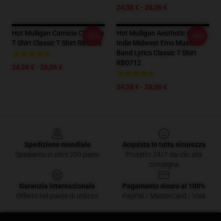
24,38 € - 28,06 €
Hot Mulligan Camicia Classica
Hot Mulligan Aesthetic Quote
-20%
-20%
T Shirt Classic T Shirt RB0712
Indie Midwest Emo Music
Band Lyrics Classic T Shirt
RB0712
24,38 € - 28,06 €
24,38 € - 28,06 €
Footer
Spedizione mondiale
Acquista in tutta sicurezza
Spediamo in oltre 200 paesi
Protetto 24/7 dai clic alla
consegna
Garanzia internazionale
Pagamento sicuro al 100%
Offerto nel paese di utilizzo
PayPal / MasterCard / Visa