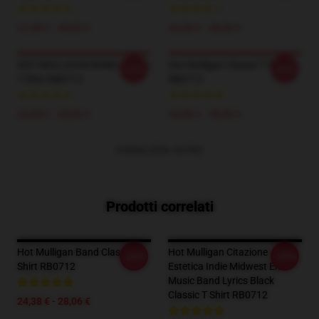
21,98 € - 40,02 €
24,38 € - 28,06 €
HOT MULLIGAN BAND Classic
Hot Mulligan Classic T Shirt
-20%
-20%
T Shirt RB0712
RB0712
24,38 € - 28,06 €
24,38 € - 28,06 €
VISUALIZZA ALTRO
Prodotti correlati
Hot Mulligan Band Classic T
Hot Mulligan Citazione
-20%
-20%
Shirt RB0712
Estetica Indie Midwest Emo
Music Band Lyrics Black
Classic T Shirt RB0712
24,38 € - 28,06 €