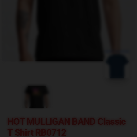
blank template
HOT MULLIGAN BAND Classic
T Shirt RB0712