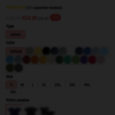
(11 customer reviews)
€30.48
€24.38
-20%
$26.50
Type
Unisex
Color
Default
Size
S
M
L
XL
2XL
3XL
4XL
5XL
Print Location