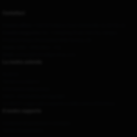
Contattaci
Il nostro ufficio
: 118378 Pedigrue Court Gainesville, Va 20155, Us
Il nostro magazzino
: No. 1 Hengfeng Road, Dali City, Jiangsu
Provincia Haoyu Decorazione della finestra, CN
Orario
: 9AM – 5PM (Mon – Fri)
Email
: contact@hotmulliganshop.com
La nostra azienda
Su di noi
Termini e condizioni
Informativa sulla privacy
DMCA - Informativa sul copyright
CA SB657: Legge sulla trasparenza della catena di fornitura
Il nostro supporto
Condizioni di spedizione e consegna
Termini di pagamento