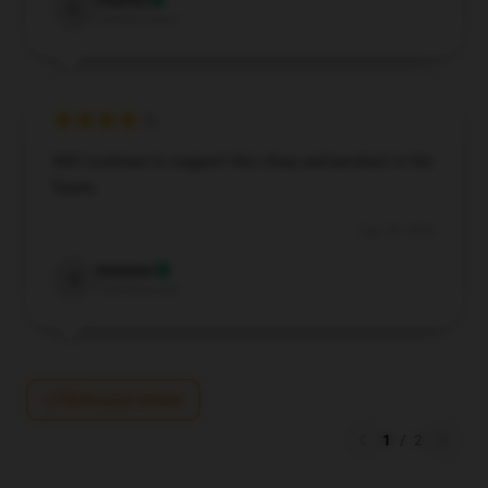
Charles
C
Verified owner
Will continue to support this shop and product in the
future.
Aug 28, 2024
Summer
S
Verified owner
Write your review
1
/
2