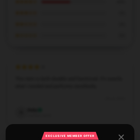
★★★★☆
45%
★★★☆☆
0%
★★☆☆☆
0%
★☆☆☆☆
0%
This item is both durable and functional. It’s exactly
what I needed and performs excellently.
Dec 8, 2024
Ruby
R
Verified owner
EXCLUSIVE MEMBER OFFER