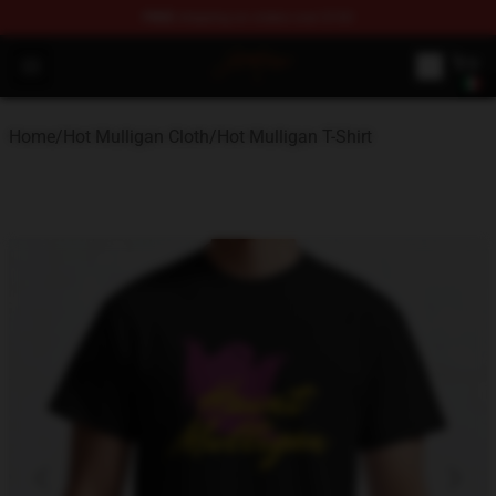
FREE
shipping on orders over $100
Hot Mulligan Shop - Official Hot Mulligan Merchandise S
Open menu
Home
/
Hot Mulligan Cloth
/
Hot Mulligan T-Shirt