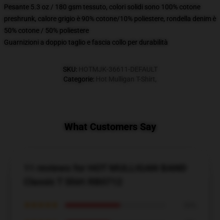
Pesante 5.3 oz / 180 gsm tessuto, colori solidi sono 100% cotone
preshrunk, calore grigio è 90% cotone/10% poliestere, rondella denim è
50% cotone / 50% poliestere
Guarnizioni a doppio taglio e fascia collo per durabilità
SKU
:
HOTMJK-36611-DEFAULT
Categorie
:
Hot Mulligan T-Shirt
,
What Customers Say
11 reviews for HOT MULLIGAN BAND
Classic T Shirt RB0712
★★★★★
55%