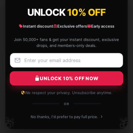
UNLOCK
10% OFF
Wasn't expecting much, but the product turned out
great. Highly recommend.
Instant discount
Exclusive offers
Early access
Dec 2, 2024
Join 50,000+ fans & get your instant discount, exclusive
Harper
drops, and members-only deals.
H
Verified owner
UNLOCK 10% OFF NOW
An excellent product that delivers impressive results
We respect your privacy. Unsubscribe anytime.
with each use; definitely worth the investment.
OR
Dec 1, 2024
›
No thanks, I'd prefer to pay full price.
🎁
🎁
Molly
M
Verified owner