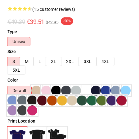
(15 customer reviews)
€49.39
€39.51
-20%
$42.95
Type
Unisex
Size
S
M
L
XL
2XL
3XL
4XL
5XL
Color
Default
Print Location