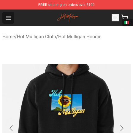
FREE
shipping on orders over $100
Hot Mulligan Shop - Official Hot Mulligan Merchandise S
Open menu
Home
/
Hot Mulligan Cloth
/
Hot Mulligan Hoodie