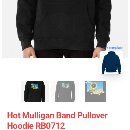
blank template
Hot Mulligan Band Pullover
Hoodie RB0712