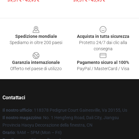
39,51 € - 45,95 €
39,51 € - 45,95 €
Footer
Spedizione mondiale
Acquista in tutta sicurezza
Spediamo in oltre 200 paesi
Protetto 24/7 dai clic alla
consegna
Garanzia internazionale
Pagamento sicuro al 100%
Offerto nel paese di utilizzo
PayPal / MasterCard / Visa
Contattaci
Il nostro ufficio
: 118378 Pedigrue Court Gainesville, Va 20155, Us
Il nostro magazzino
: No. 1 Hengfeng Road, Dali City, Jiangsu
Provincia Haoyu Decorazione della finestra, CN
Orario
: 9AM – 5PM (Mon – Fri)