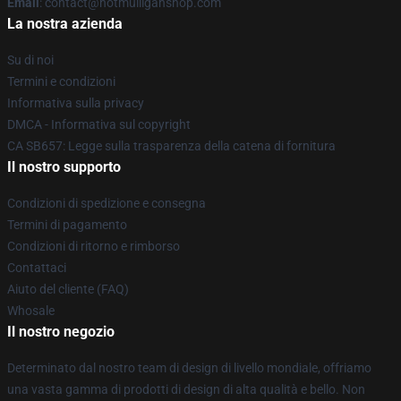
Email
: contact@hotmulliganshop.com
La nostra azienda
Su di noi
Termini e condizioni
Informativa sulla privacy
DMCA - Informativa sul copyright
CA SB657: Legge sulla trasparenza della catena di fornitura
Il nostro supporto
Condizioni di spedizione e consegna
Termini di pagamento
Condizioni di ritorno e rimborso
Contattaci
Aiuto del cliente (FAQ)
Whosale
Il nostro negozio
Determinato dal nostro team di design di livello mondiale, offriamo
una vasta gamma di prodotti di design di alta qualità e bello. Non