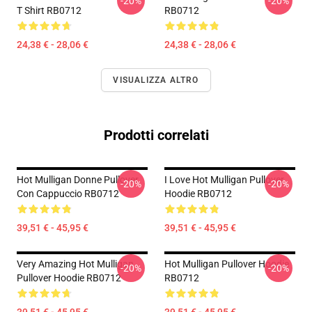
-20%
-20%
T Shirt RB0712
RB0712
24,38 € - 28,06 €
24,38 € - 28,06 €
VISUALIZZA ALTRO
Prodotti correlati
Hot Mulligan Donne Pullover
I Love Hot Mulligan Pullover
-20%
-20%
Con Cappuccio RB0712
Hoodie RB0712
39,51 € - 45,95 €
39,51 € - 45,95 €
Very Amazing Hot Mulligan
Hot Mulligan Pullover Hoodie
-20%
-20%
Pullover Hoodie RB0712
RB0712