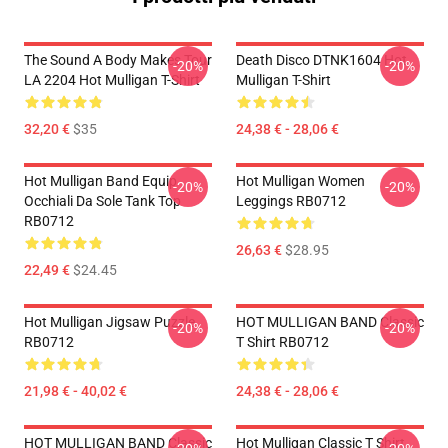
The Sound A Body Makes Tour
Death Disco DTNK1604 Hot
-20%
-20%
LA 2204 Hot Mulligan T-Shirt
Mulligan T-Shirt
32,20 €
$35
24,38 € - 28,06 €
Hot Mulligan Band Equip
Hot Mulligan Women
-20%
-20%
Occhiali Da Sole Tank Top
Leggings RB0712
RB0712
26,63 €
$28.95
22,49 €
$24.45
Hot Mulligan Jigsaw Puzzle
HOT MULLIGAN BAND Classic
-20%
-20%
RB0712
T Shirt RB0712
21,98 € - 40,02 €
24,38 € - 28,06 €
HOT MULLIGAN BAND Classic
Hot Mulligan Classic T Shirt